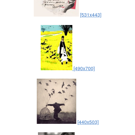
[531x443]
[490x700]
[440x503]