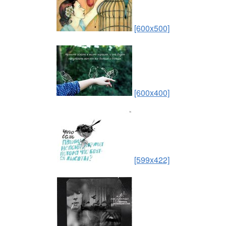
[600x500]
[600x400]
[599x422]