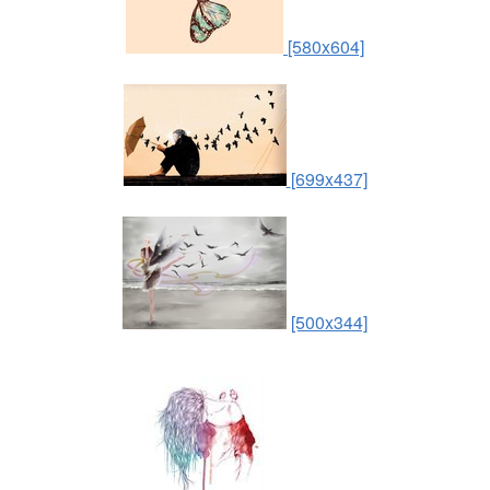
[580x604]
[699x437]
[500x344]