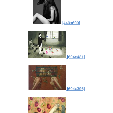
[449x600]
[604x431]
[604x396]