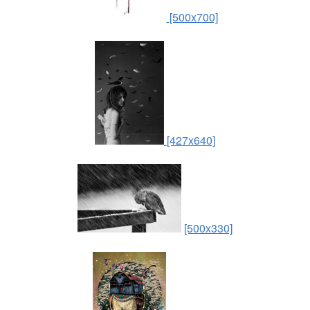
[500x700]
[427x640]
[500x330]