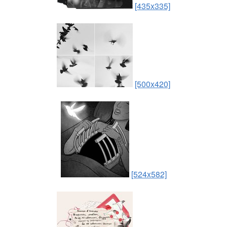
[435x335]
[500x420]
[524x582]