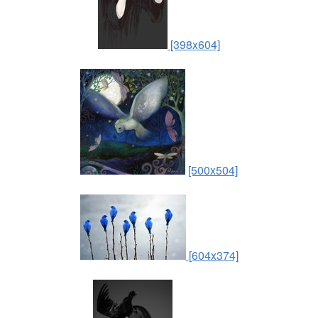
[398x604]
[500x504]
[604x374]