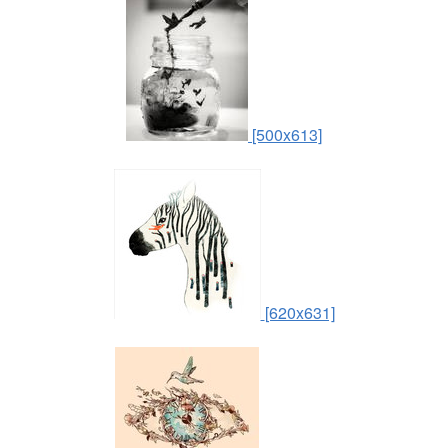
[500x613]
[620x631]