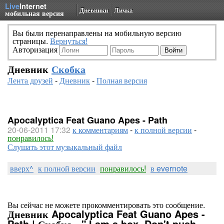
Live
Internet
Дневники
Личка
мобильная версия
Вы были перенаправлены на мобильную версию
страницы.
Вернуться!
Авторизация
Дневник
Скобка
Лента друзей
-
Дневник
-
Полная версия
Apocalyptica Feat Guano Apes - Path
20-06-2011 17:32
к комментариям
-
к полной версии
-
понравилось!
Слушать этот музыкальный файл
вверх^
к полной версии
понравилось!
в evernote
Вы сейчас не можете прокомментировать это сообщение.
Дневник Apocalyptica Feat Guano Apes -
Path | Скобка - " I am a box. Don't push