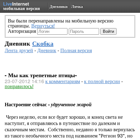
Live
Internet
Дневники
Личка
мобильная версия
Вы были перенаправлены на мобильную версию
страницы.
Вернуться!
Авторизация
Дневник
Скобка
Лента друзей
-
Дневник
-
Полная версия
- Мы как трепетные птицы-
23-07-2012 14:16
к комментариям
-
к полной версии
-
понравилось!
Настроение сейчас -
удрученное жарой
Через неделю, если все будет хорошо, и конец света не
наступит, я отправляюсь в путешествие по далеким и
сказочным местам. Собственно, недавно я только вернулась
из такого необычного места под названием "Регион 93", но