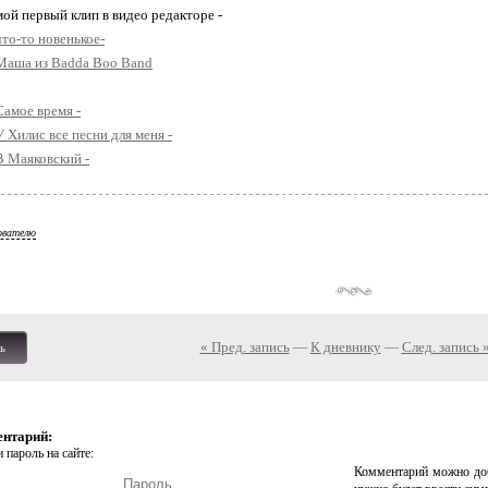
 мой первый клип в видео редакторе -
что-то новенькое-
 Маша из Badda Boo Band
Самое время -
У Хилис все песни для меня -
В Маяковский -
ователю
« Пред. запись
—
К дневнику
—
След. запись 
ь
ентарий:
 пароль на сайте:
Комментарий можно доб