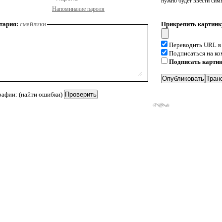
нужно будет ввести сим
Напоминание пароля
тария:
смайлики
Прикрепить картинк
Переводить URL в
Подписаться на к
Подписать карти
рафии: (найти ошибки)