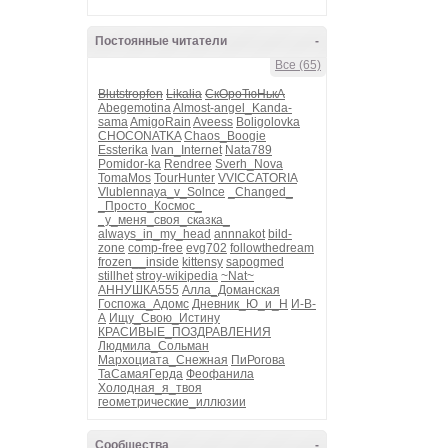
Постоянные читатели
-
Все (65)
Blutstropfen
Likalia
СкОроТюНькА
Abegemotina
Almost-angel_Kanda-
sama
AmigoRain
Aveess
Boligolovka
CHOCONATKA
Chaos_Boogie
Essterika
Ivan_Internet
Nata789
Pomidor-ka
Rendree
Sverh_Nova
TomaMos
TourHunter
VVICCATORIA
Vlublennaya_v_Solnce
_Changed_
_Просто_Космос_
_у_меня_своя_сказка_
always_in_my_head
annnakot
bild-
zone
comp-free
evg702
followthedream
frozen__inside
kittensy
sapogmed
stillhet
stroy-wikipedia
~Nat~
АННУШКА555
Алла_Доманская
Госпожа_Адомс
Дневник_Ю_и_Н
И-В-
А
Ищу_Свою_Истину
КРАСИВЫЕ_ПОЗДРАВЛЕНИЯ
Людмила_Сольман
Мархоциата_Снежная
ПиРогова
ТаСамаяГерда
Феофанила
Холодная_я_твоя
геометрические_иллюзии
Сообщества
-