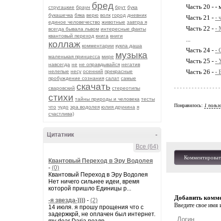
бред
Часть 20 - -
стругацкие
браун
брут
бука
букашечка
бяка
верю
волк
город
дневник
Часть 21 -
- 
единое человечество
животные
завтра я
Часть 22 -
-
всегда бывала львом
интересные факты
квантовый переход
книга
книги
...
коллаж
комментарии
кукла даша
Часть 24 -
- 
музыка
маленькая принцесса
мире
Часть 25 -
- 
навсегда
не
не оправдывайся
негатив
Часть 26 -
- 
нелепые
несу
осенний
прекрасные
пробуждение сознания
салат
самые
скачать
сваровский
стереотипы
стихи
тайны природы и человека
тесты
Понравилось:
1 польз
что
чудо
эра водолея
юлия друнина
я
счастлива)
Цитатник
-
Все (64)
Комментироват
Квантовый Переход в Эру Водолея
-
(0)
Квантовый Переход в Эру Водолея
Нет ничего сильнее идеи, время
которой пришло Единицы р...
Добавить комм
-я звезда-))))
-
(2)
Введите свое имя и
14 июля. я прошу прощения что с
задержкрй, не оплачен был интернет.