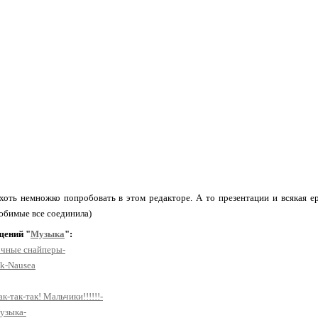
хоть немножко попробовать в этом редакторе. А то презентации и всякая е
юбимые все соединила)
щений "
Музыка
":
очные снайперы-
k-Nausea
ак-так-так! Мальчики!!!!!!-
музыка-