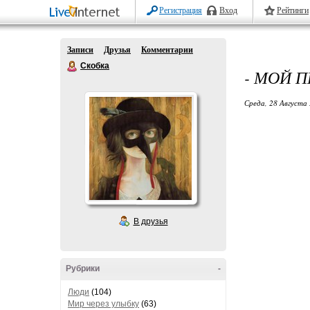
Регистрация
Вход
Рейтинги
Записи
Друзья
Комментарии
Скобка
- МОЙ 
Среда, 28 Августа 
В друзья
Рубрики
-
Люди
(104)
Мир через улыбку
(63)