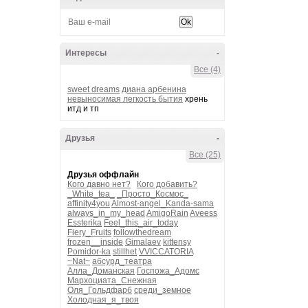
Интересы
-
Все (4)
sweet dreams
диана арбенина
невыносимая легкость бытия
хрень
итд и тп
Друзья
-
Все (25)
Друзья оффлайн
Кого давно нет?
Кого добавить?
_White_tea_
_Просто_Космос_
affinity4you
Almost-angel_Kanda-sama
always_in_my_head
AmigoRain
Aveess
Essterika
Feel_this_air_today
Fiery_Fruits
followthedream
frozen__inside
Gimalaev
kittensy
Pomidor-ka
stillhet
VVICCATORIA
~Nat~
абсурд_театра
Алла_Доманская
Госпожа_Адомс
Мархоциата_Снежная
Оля_Гольдфарб
среди_земное
Холодная_я_твоя