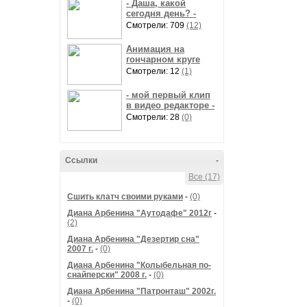
- Даша, какой
сегодня день? -
Смотрели: 709
(12)
Анимация на
гончарном круге
Смотрели: 12
(1)
- мой первый клип
в видео редакторе -
Смотрели: 28
(0)
Ссылки
-
Все (17)
Сшить клатч своими руками
-
(0)
Диана Арбенина "Аутодафе" 2012г
-
(2)
Диана Арбенина "Дезертир сна"
2007 г.
-
(0)
Диана Арбенина "Колыбельная по-
снайперски" 2008 г.
-
(0)
Диана Арбенина "Патронташ" 2002г.
-
(0)