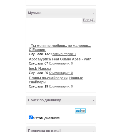
Музыка
-
Все (4)
- Ты меня не любишь, не жалеешь..
С.Есенин-
Слушали: 1329
Комментарии: 7
Apocalyptica Feat Guano Apes - Path
Слушали: 67
Комментарии: 0
beck-Nausea
Слушали: 20
Комментарии: 0
Блины по-снайперски, Ночные
снайперы
Слушали: 19
Комментарии: 0
Поиск по дневнику
-
в этом дневнике
Подписка по e-mail
-