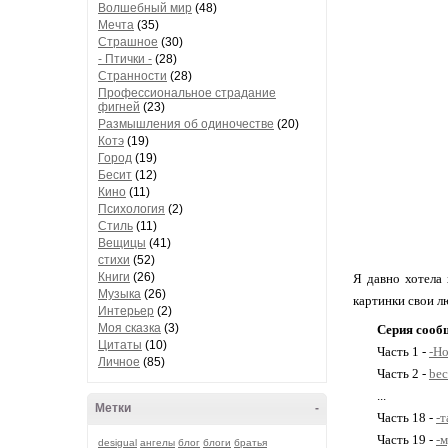
Волшебный мир
(48)
Мечта
(35)
Страшное
(30)
- Птички -
(28)
Странности
(28)
Профессиональное страдание
фигней
(23)
Размышления об одиночестве
(20)
Котэ
(19)
Город
(19)
Бесит
(12)
Кино
(11)
Психология
(2)
Стиль
(11)
Вещицы
(41)
стихи
(52)
Книги
(26)
Я давно хотела 
Музыка
(26)
картинки свои л
Интерьер
(2)
Моя сказка
(3)
Серия сооб
Цитаты
(10)
Часть 1 -
-Н
Личное
(85)
Часть 2 -
bec
...
Метки
-
Часть 18 -
-т
Часть 19 -
-
desigual
ангелы
блог
блоги
братья