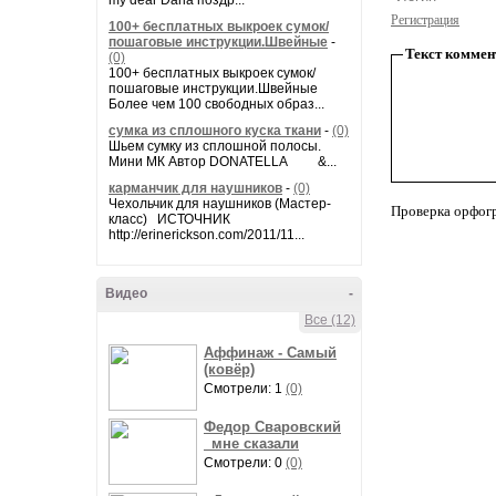
my dear Daria поздр...
Регистрация
100+ бесплатных выкроек сумок/
пошаговые инструкции.Швейные
-
Текст коммен
(0)
100+ бесплатных выкроек сумок/
пошаговые инструкции.Швейные
Более чем 100 свободных образ...
сумка из сплошного куска ткани
-
(0)
Шьем сумку из сплошной полосы.
Мини МК Автор DONATELLA &...
карманчик для наушников
-
(0)
Чехольчик для наушников (Мастер-
Проверка орфог
класс) ИСТОЧНИК
http://erinerickson.com/2011/11...
Видео
-
Все (12)
Аффинаж - Самый
(ковёр)
Смотрели: 1
(0)
Федор Сваровский
_мне сказали
Смотрели: 0
(0)