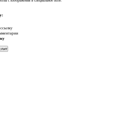
волы с изображения в специальное поле.
у:
 ссылку
омментарии
нку