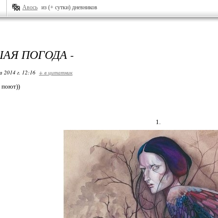
Авось
из (+ сутки) дневников
ШАЯ ПОГОДА -
 2014 г. 12:16
+ в цитатник
 поют))
1.