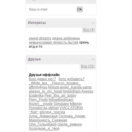
Интересы
-
Все (4)
sweet dreams
диана арбенина
невыносимая легкость бытия
хрень
итд и тп
Друзья
-
Все (25)
Друзья оффлайн
Кого давно нет?
Кого добавить?
_White_tea_
_Просто_Космос_
affinity4you
Almost-angel_Kanda-sama
always_in_my_head
AmigoRain
Aveess
Essterika
Feel_this_air_today
Fiery_Fruits
followthedream
frozen__inside
Gimalaev
kittensy
Pomidor-ka
stillhet
VVICCATORIA
~Nat~
абсурд_театра
Алла_Доманская
Госпожа_Адомс
Мархоциата_Снежная
Оля_Гольдфарб
среди_земное
Холодная_я_твоя