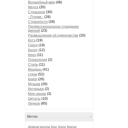
Волшебный мир
(48)
Мечта
(35)
Страшное
(30)
- Птички -
(28)
Странности
(28)
Профессиональное страдание
фигней
(23)
Размышления об одиночестве
(20)
Котэ
(19)
Город
(19)
Бесит
(12)
Кино
(11)
Психология
(2)
Стиль
(11)
Вещицы
(41)
стихи
(52)
Книги
(26)
Музыка
(26)
Интерьер
(2)
Моя сказка
(3)
Цитаты
(10)
Личное
(85)
Метки
-
desigual
ангелы
блог
блоги
братья