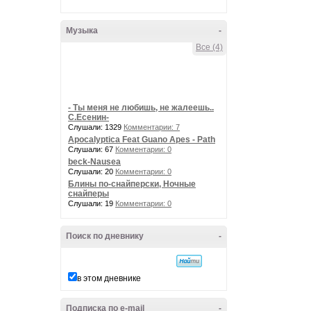
Музыка
-
Все (4)
- Ты меня не любишь, не жалеешь..
С.Есенин-
Слушали: 1329
Комментарии: 7
Apocalyptica Feat Guano Apes - Path
Слушали: 67
Комментарии: 0
beck-Nausea
Слушали: 20
Комментарии: 0
Блины по-снайперски, Ночные
снайперы
Слушали: 19
Комментарии: 0
Поиск по дневнику
-
в этом дневнике
Подписка по e-mail
-