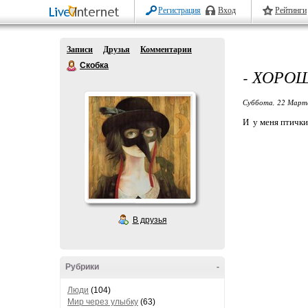
Регистрация
Вход
Рейтинги
Записи
Друзья
Комментарии
Скобка
- ХОРО
Суббота, 22 Марта
И у меня птички
В друзья
Рубрики
-
Люди
(104)
Мир через улыбку
(63)