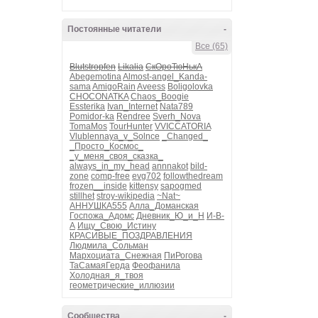
Постоянные читатели
-
Все (65)
Blutstropfen
Likalia
СкОроТюНькА
Abegemotina
Almost-angel_Kanda-
sama
AmigoRain
Aveess
Boligolovka
CHOCONATKA
Chaos_Boogie
Essterika
Ivan_Internet
Nata789
Pomidor-ka
Rendree
Sverh_Nova
TomaMos
TourHunter
VVICCATORIA
Vlublennaya_v_Solnce
_Changed_
_Просто_Космос_
_у_меня_своя_сказка_
always_in_my_head
annnakot
bild-
zone
comp-free
evg702
followthedream
frozen__inside
kittensy
sapogmed
stillhet
stroy-wikipedia
~Nat~
АННУШКА555
Алла_Доманская
Госпожа_Адомс
Дневник_Ю_и_Н
И-В-
А
Ищу_Свою_Истину
КРАСИВЫЕ_ПОЗДРАВЛЕНИЯ
Людмила_Сольман
Мархоциата_Снежная
ПиРогова
ТаСамаяГерда
Феофанила
Холодная_я_твоя
геометрические_иллюзии
Сообщества
-