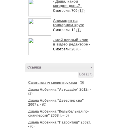
- Даша, какой
сегодня день? -
Смотрели: 709
(12)
Анимация на
гончарном круге
Смотрели: 12
(1)
- мой первый клип
в видео редакторе -
Смотрели: 28
(0)
Ссылки
-
Все (17)
Сшить клатч своими руками
-
(0)
Диана Арбенина "Аутодафе" 2012г
-
(2)
Диана Арбенина "Дезертир сна"
2007 г.
-
(0)
Диана Арбенина "Колыбельная по-
снайперски" 2008 г.
-
(0)
Диана Арбенина "Патронташ" 2002г.
-
(0)