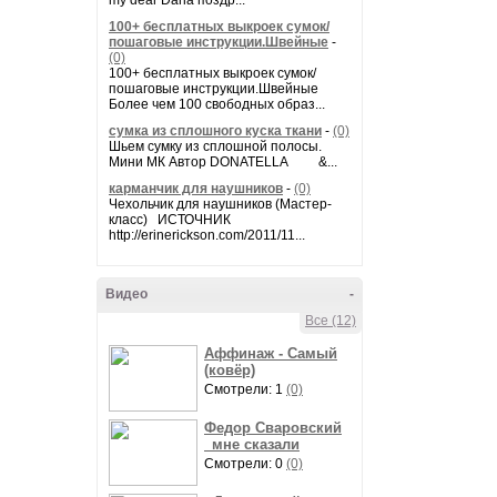
my dear Daria поздр...
100+ бесплатных выкроек сумок/
пошаговые инструкции.Швейные
-
(0)
100+ бесплатных выкроек сумок/
пошаговые инструкции.Швейные
Более чем 100 свободных образ...
сумка из сплошного куска ткани
-
(0)
Шьем сумку из сплошной полосы.
Мини МК Автор DONATELLA &...
карманчик для наушников
-
(0)
Чехольчик для наушников (Мастер-
класс) ИСТОЧНИК
http://erinerickson.com/2011/11...
Видео
-
Все (12)
Аффинаж - Самый
(ковёр)
Смотрели: 1
(0)
Федор Сваровский
_мне сказали
Смотрели: 0
(0)