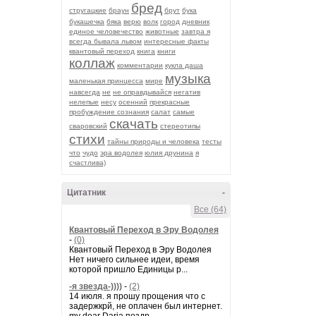
бред
стругацкие
браун
брут
бука
букашечка
бяка
верю
волк
город
дневник
единое человечество
животные
завтра я
всегда бывала львом
интересные факты
квантовый переход
книга
книги
коллаж
комментарии
кукла даша
музыка
маленькая принцесса
мире
навсегда
не
не оправдывайся
негатив
нелепые
несу
осенний
прекрасные
пробуждение сознания
салат
самые
скачать
сваровский
стереотипы
стихи
тайны природы и человека
тесты
что
чудо
эра водолея
юлия друнина
я
счастлива)
Цитатник
-
Все (64)
Квантовый Переход в Эру Водолея
-
(0)
Квантовый Переход в Эру Водолея
Нет ничего сильнее идеи, время
которой пришло Единицы р...
-я звезда-))))
-
(2)
14 июля. я прошу прощения что с
задержкрй, не оплачен был интернет.