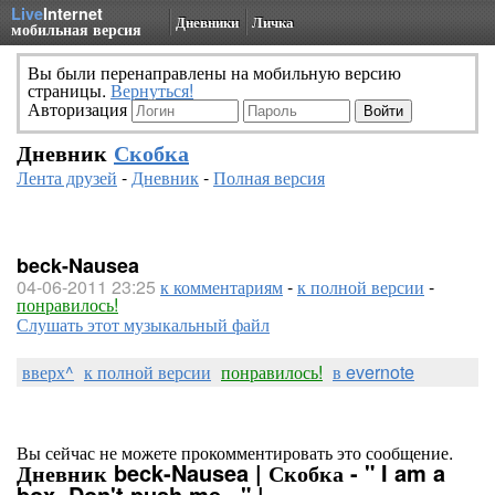
Live
Internet
Дневники
Личка
мобильная версия
Вы были перенаправлены на мобильную версию
страницы.
Вернуться!
Авторизация
Дневник
Скобка
Лента друзей
-
Дневник
-
Полная версия
beck-Nausea
04-06-2011 23:25
к комментариям
-
к полной версии
-
понравилось!
Слушать этот музыкальный файл
вверх^
к полной версии
понравилось!
в evernote
Вы сейчас не можете прокомментировать это сообщение.
Дневник beck-Nausea | Скобка - " I am a
box. Don't push me..." |