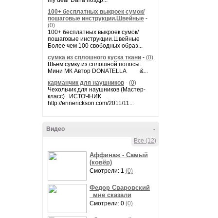
my dear Daria поздр...
100+ бесплатных выкроек сумок/
пошаговые инструкции.Швейные
-
(0)
100+ бесплатных выкроек сумок/
пошаговые инструкции.Швейные
Более чем 100 свободных образ...
сумка из сплошного куска ткани
-
(0)
Шьем сумку из сплошной полосы.
Мини МК Автор DONATELLA &...
карманчик для наушников
-
(0)
Чехольчик для наушников (Мастер-
класс) ИСТОЧНИК
http://erinerickson.com/2011/11...
Видео
-
Все (12)
Аффинаж - Самый
(ковёр)
Смотрели: 1
(0)
Федор Сваровский
_мне сказали
Смотрели: 0
(0)