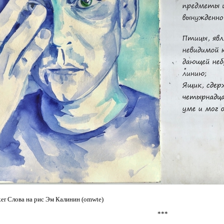
ker Слова на рис Эм Калинин (omwte)
***