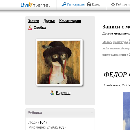
Регистрация
Вход
Рейтинги
Записи
Друзья
Комментарии
Записи с м
Скобка
Другие метки поль
Молись
архитектура
люби
маггичекий шар
рецепт салата оливье
ФЕДОР 
Понедельник, 03 Ию
В друзья
Рубрики
-
Люди
(104)
Мир через улыбку
(63)