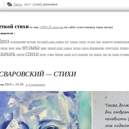
Авось
из (+ сутки) дневников
еткой стихи
(и еще
1596128 записям
на сайте сопоставлена такая метка)
зователя ↓
бред
вдохновение
ведьмы
вкусный салат оливье
всё
гомель
готом
друзья
ешь
искандер
керамическа
музыка
метки
мире
мрак
наше
новый салат оливье
ночью
ольга филимонова
определить
перево
скачать
стихи
смерти
тесты
удавы
фазиль
халва
хочу блокнот
что
шмель
энн
это
юлия друнин
СВАРОВСКИЙ — СТИХИ
ня 2019 г. 14:20
+ в цитатник