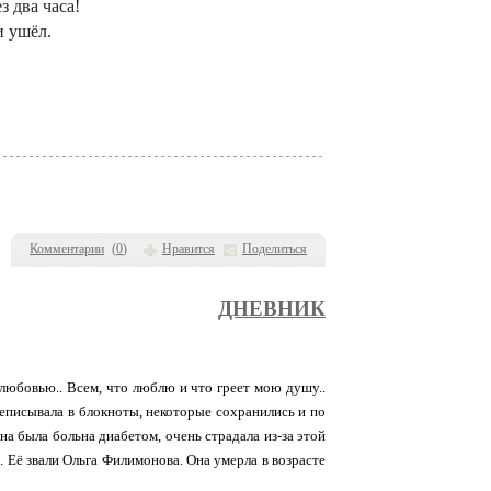
ез два часа!
и ушёл.
Комментарии
(
0
)
Нравится
Поделиться
ДНЕВНИК
 любовью.. Всем, что люблю и что греет мою душу..
ереписывала в блокноты, некоторые сохранились и по
на была больна диабетом, очень страдала из-за этой
. Её звали Ольга Филимонова. Она умерла в возрасте