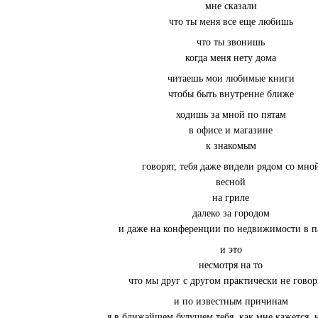
мне сказали
что ты меня все еще любишь
что ты звонишь
когда меня нету дома
читаешь мои любимые книги
чтобы быть внутренне ближе
ходишь за мной по пятам
в офисе и магазине
к знакомым
говорят, тебя даже видели рядом со мно
весной
на гриле
далеко за городом
и даже на конференции по недвижимости в 
и это
несмотря на то
что мы друг с другом практически не гово
и по известным причинам
я в ближайшем будущем тебя, как мне кажется, 