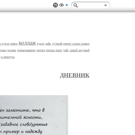
коллаж
я кукла
книги
кукла
лайк
лучший рецепт салата оливье
дчика
полина
примечаниями
птичка
птички поют
райс
самый вкусный
а
я невезуха
ДНЕВНИК