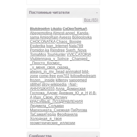
Постоянные читатели
-
Все (65)
Blutstropfen
Likalia
СкОроТюНькА
Abegemotina
Almost-angel_Kanda-
sama
AmigoRain
Aveess
Boligolovka
CHOCONATKA
Chaos_Boogie
Essterika
Ivan_Internet
Nata789
Pomidor-ka
Rendree
Sverh_Nova
TomaMos
TourHunter
VVICCATORIA
Vlublennaya_v_Solnce
_Changed_
_Просто_Космос_
_у_меня_своя_сказка_
always_in_my_head
annnakot
bild-
zone
comp-free
evg702
followthedream
frozen__inside
kittensy
sapogmed
stillhet
stroy-wikipedia
~Nat~
АННУШКА555
Алла_Доманская
Госпожа_Адомс
Дневник_Ю_и_Н
И-В-
А
Ищу_Свою_Истину
КРАСИВЫЕ_ПОЗДРАВЛЕНИЯ
Людмила_Сольман
Мархоциата_Снежная
ПиРогова
ТаСамаяГерда
Феофанила
Холодная_я_твоя
геометрические_иллюзии
Сообщества
-