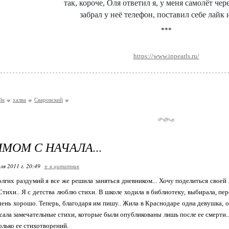
так, короче, Оля ответил я, у меня самолёт чер
забрал у неё телефон, поставил себе лайк 
***
https://www.inpearls.ru/
йк
халва
Сваровский
МОМ С НАЧАЛА...
ля 2011 г. 20:49
+ в цитатник
олгих раздумий я все же решила заняться дневником... Хочу поделиться своей
 Стихи.. Я с детства люблю стихи. В школе ходила в библиотеку, выбирала, п
очень хорошо. Теперь, благодаря им пишу.. Жила в Краснодаре одна девушка, о
исала замечательные стихи, которые были опубликованы лишь после ее смерти..
колько ее стихотворений.