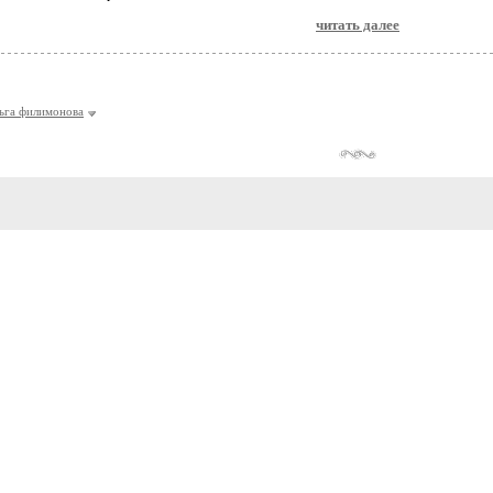
читать далее
ьга филимонова