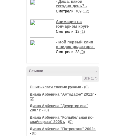
- Даша, какой
сегодня день? -
Смотрели: 709
(12)
Анимация на
гончарном круге
Смотрели: 12
(1)
- мой первый клип
в видео редакторе -
Смотрели: 28
(0)
Ссылки
-
Все (17)
Сшить клатч своими руками
-
(0)
Диана Арбенина "Аутодафе" 2012г
-
(2)
Диана Арбенина "Дезертир сна"
2007 г.
-
(0)
Диана Арбенина "Колыбельная по-
снайперски" 2008 г.
-
(0)
Диана Арбенина "Патронташ" 2002г.
-
(0)