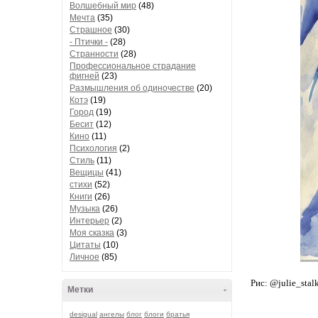
Волшебный мир
(48)
Мечта
(35)
Страшное
(30)
- Птички -
(28)
Странности
(28)
Профессиональное страдание
фигней
(23)
Размышления об одиночестве
(20)
Котэ
(19)
Город
(19)
Бесит
(12)
Кино
(11)
Психология
(2)
Стиль
(11)
Вещицы
(41)
стихи
(52)
Книги
(26)
Музыка
(26)
Интерьер
(2)
Моя сказка
(3)
Цитаты
(10)
Личное
(85)
Рис: @julie_stal
Метки
-
desigual
ангелы
блог
блоги
братья