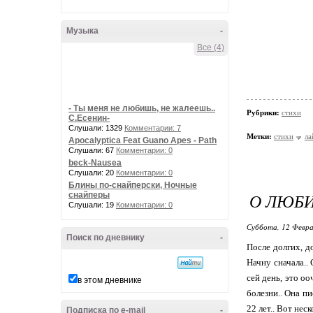
Музыка
-
Все (4)
- Ты меня не любишь, не жалеешь..
Рубрики:
стихи
С.Есенин-
Слушали: 1329
Комментарии: 7
Метки:
стихи
ла
Apocalyptica Feat Guano Apes - Path
Слушали: 67
Комментарии: 0
beck-Nausea
Слушали: 20
Комментарии: 0
Блины по-снайперски, Ночные
О ЛЮБИ
снайперы
Слушали: 19
Комментарии: 0
Суббота, 12 Февра
Поиск по дневнику
-
После долгих, д
Начну сначала..
сей день, это о
в этом дневнике
болезни.. Она п
22 лет.. Вот нес
Подписка по e-mail
-