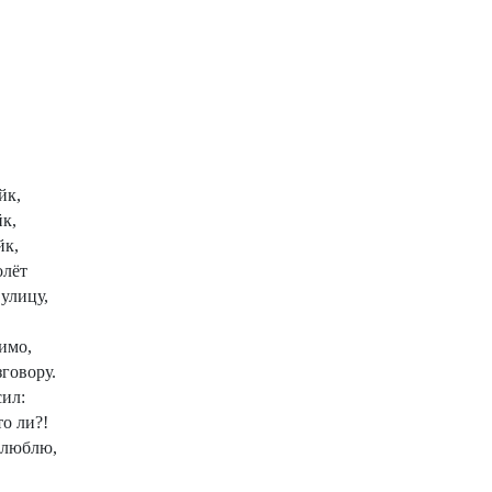
йк,
йк,
йк,
олёт
 улицу,
имо,
зговору.
сил:
то ли?!
е люблю,