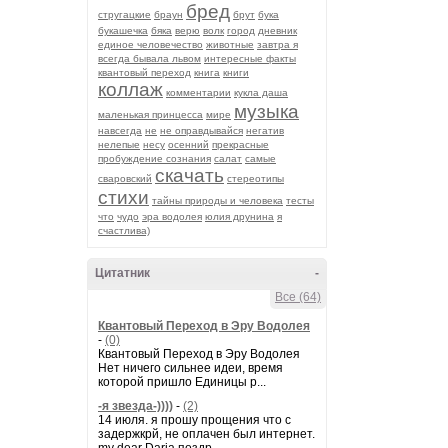
бред
стругацкие
браун
брут
бука
букашечка
бяка
верю
волк
город
дневник
единое человечество
животные
завтра я
всегда бывала львом
интересные факты
квантовый переход
книга
книги
коллаж
комментарии
кукла даша
музыка
маленькая принцесса
мире
навсегда
не
не оправдывайся
негатив
нелепые
несу
осенний
прекрасные
пробуждение сознания
салат
самые
скачать
сваровский
стереотипы
стихи
тайны природы и человека
тесты
что
чудо
эра водолея
юлия друнина
я
счастлива)
Цитатник
-
Все (64)
Квантовый Переход в Эру Водолея
-
(0)
Квантовый Переход в Эру Водолея
Нет ничего сильнее идеи, время
которой пришло Единицы р...
-я звезда-))))
-
(2)
14 июля. я прошу прощения что с
задержкрй, не оплачен был интернет.