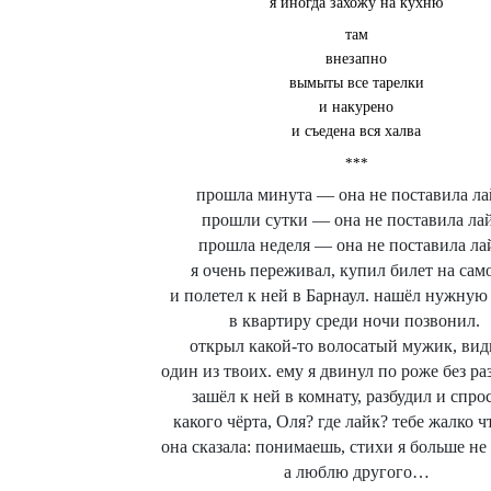
я иногда захожу на кухню
там
внезапно
вымыты все тарелки
и накурено
и съедена вся халва
***
прошла минута — она не поставила ла
прошли сутки — она не поставила ла
прошла неделя — она не поставила ла
я очень переживал, купил билет на сам
и полетел к ней в Барнаул. нашёл нужную
в квартиру среди ночи позвонил.
открыл какой-то волосатый мужик, вид
один из твоих. ему я двинул по роже без ра
зашёл к ней в комнату, разбудил и спро
какого чёрта, Оля? где лайк? тебе жалко ч
она сказала: понимаешь, стихи я больше н
а люблю другого…