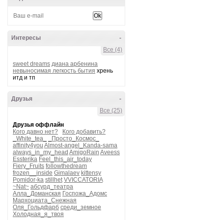
Интересы
-
Все (4)
sweet dreams
диана арбенина
невыносимая легкость бытия
хрень
итд и тп
Друзья
-
Все (25)
Друзья оффлайн
Кого давно нет?
Кого добавить?
_White_tea_
_Просто_Космос_
affinity4you
Almost-angel_Kanda-sama
always_in_my_head
AmigoRain
Aveess
Essterika
Feel_this_air_today
Fiery_Fruits
followthedream
frozen__inside
Gimalaev
kittensy
Pomidor-ka
stillhet
VVICCATORIA
~Nat~
абсурд_театра
Алла_Доманская
Госпожа_Адомс
Мархоциата_Снежная
Оля_Гольдфарб
среди_земное
Холодная_я_твоя