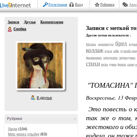
Регистрация
Вход
Рейтинги
Авос
Записи
Друзья
Комментарии
Записи с меткой т
Скобка
Другие метки пользователя ↓
бред
Молись
архитектура
вдохн
коллаж
кукла
лайк
лучший реце
филимонова
определить
переводчика
стихи
тесты
удавы
фазиль
халва
х
"ТОМАСИНА" 
Воскресенье, 13 Февр
В друзья
Это повесть о к
так же о том, к
Рубрики
-
жестокого и оби
Люди
(104)
видела, он тоже 
Мир через улыбку
(63)