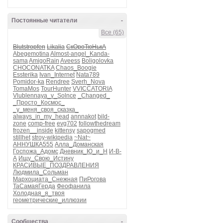
Постоянные читатели
-
Все (65)
Blutstropfen
Likalia
СкОроТюНькА
Abegemotina
Almost-angel_Kanda-
sama
AmigoRain
Aveess
Boligolovka
CHOCONATKA
Chaos_Boogie
Essterika
Ivan_Internet
Nata789
Pomidor-ka
Rendree
Sverh_Nova
TomaMos
TourHunter
VVICCATORIA
Vlublennaya_v_Solnce
_Changed_
_Просто_Космос_
_у_меня_своя_сказка_
always_in_my_head
annnakot
bild-
zone
comp-free
evg702
followthedream
frozen__inside
kittensy
sapogmed
stillhet
stroy-wikipedia
~Nat~
АННУШКА555
Алла_Доманская
Госпожа_Адомс
Дневник_Ю_и_Н
И-В-
А
Ищу_Свою_Истину
КРАСИВЫЕ_ПОЗДРАВЛЕНИЯ
Людмила_Сольман
Мархоциата_Снежная
ПиРогова
ТаСамаяГерда
Феофанила
Холодная_я_твоя
геометрические_иллюзии
Сообщества
-