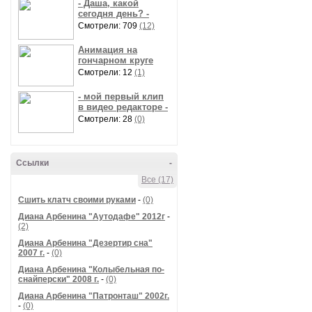
- Даша, какой
сегодня день? -
Смотрели: 709
(12)
Анимация на
гончарном круге
Смотрели: 12
(1)
- мой первый клип
в видео редакторе -
Смотрели: 28
(0)
Ссылки
-
Все (17)
Сшить клатч своими руками
-
(0)
Диана Арбенина "Аутодафе" 2012г
-
(2)
Диана Арбенина "Дезертир сна"
2007 г.
-
(0)
Диана Арбенина "Колыбельная по-
снайперски" 2008 г.
-
(0)
Диана Арбенина "Патронташ" 2002г.
-
(0)