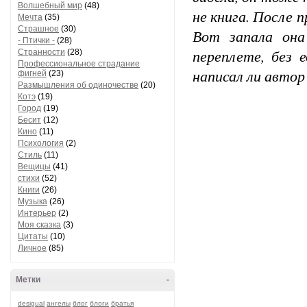
Волшебный мир
(48)
не книга. После 
Мечта
(35)
Страшное
(30)
Вот запала она
- Птички -
(28)
переплете, без 
Странности
(28)
Профессиональное страдание
написал ли автор
фигней
(23)
Размышления об одиночестве
(20)
Котэ
(19)
Город
(19)
Бесит
(12)
Кино
(11)
Психология
(2)
Стиль
(11)
Вещицы
(41)
стихи
(52)
Книги
(26)
Музыка
(26)
Интерьер
(2)
Моя сказка
(3)
Цитаты
(10)
Личное
(85)
Метки
-
desigual
ангелы
блог
блоги
братья