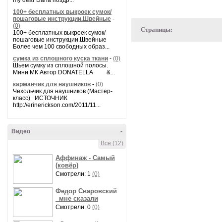
my dear Daria поздр...
100+ бесплатных выкроек сумок/
пошаговые инструкции.Швейные
-
(0)
Страницы:
100+ бесплатных выкроек сумок/
пошаговые инструкции.Швейные
Более чем 100 свободных образ...
сумка из сплошного куска ткани
-
(0)
Шьем сумку из сплошной полосы.
Мини МК Автор DONATELLA &...
карманчик для наушников
-
(0)
Чехольчик для наушников (Мастер-
класс) ИСТОЧНИК
http://erinerickson.com/2011/11...
Видео
-
Все (12)
Аффинаж - Самый
(ковёр)
Смотрели: 1
(0)
Федор Сваровский
_мне сказали
Смотрели: 0
(0)