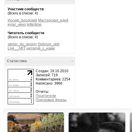
Участник сообществ
(Всего в списке: 4)
Иосиф_Бродский
Мастерская_идей
культ_кино
lettertime
Читатель сообществ
(Всего в списке: 4)
atelier_du_design
Delirium_skill
Live__ART
цитируй_с_нами
Статистика
-
Создан: 19.10.2010
Записей: 719
Комментариев: 2254
Написано: 3966
Отчеты:
Посетители
Поисковые фразы