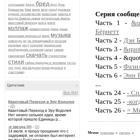
бред
стругацкие
браун
брут
бука
букашечка
бяка
верю
волк
город
дневник
Серия сообще
единое человечество
животные
завтра я
всегда бывала львом
интересные факты
Часть 1 -
&q
квантовый переход
книга
книги
коллаж
комментарии
кукла даша
Бёрнетт
музыка
маленькая принцесса
мире
Часть 2 -
Дэн 
навсегда
не
не оправдывайся
негатив
нелепые
несу
осенний
прекрасные
Часть 3 -
&quo
пробуждение сознания
салат
самые
скачать
сваровский
стереотипы
Часть 4 - &qu
стихи
тайны природы и человека
тесты
Часть 5 -
Фази
что
чудо
эра водолея
юлия друнина
я
счастлива)
Часть 6 -
Энн 
...
Цитатник
-
Часть 24 -
- Сп
Все (64)
Часть 25 -
-ког
Квантовый Переход в Эру Водолея
-
(0)
Часть 26 -
= Ме
Квантовый Переход в Эру Водолея
Нет ничего сильнее идеи, время
которой пришло Единицы р...
-я звезда-))))
-
(2)
14 июля. я прошу прощения что с
Метки:
томасина
скачать
задержкрй, не оплачен был интернет.