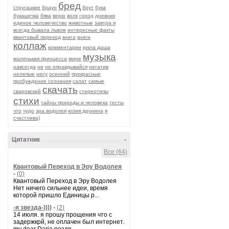
бред
стругацкие
браун
брут
бука
букашечка
бяка
верю
волк
город
дневник
единое человечество
животные
завтра я
всегда бывала львом
интересные факты
квантовый переход
книга
книги
коллаж
комментарии
кукла даша
музыка
маленькая принцесса
мире
навсегда
не
не оправдывайся
негатив
нелепые
несу
осенний
прекрасные
пробуждение сознания
салат
самые
скачать
сваровский
стереотипы
стихи
тайны природы и человека
тесты
что
чудо
эра водолея
юлия друнина
я
счастлива)
Цитатник
-
Все (64)
Квантовый Переход в Эру Водолея
-
(0)
Квантовый Переход в Эру Водолея
Нет ничего сильнее идеи, время
которой пришло Единицы р...
-я звезда-))))
-
(2)
14 июля. я прошу прощения что с
задержкрй, не оплачен был интернет.