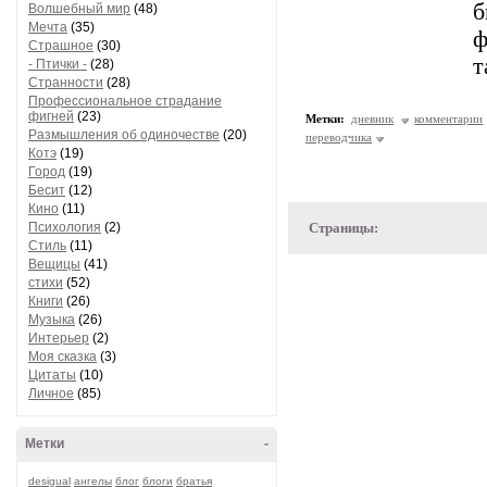
б
Волшебный мир
(48)
Мечта
(35)
ф
Страшное
(30)
т
- Птички -
(28)
Странности
(28)
Профессиональное страдание
фигней
(23)
Метки:
дневник
комментарии
Размышления об одиночестве
(20)
переводчика
Котэ
(19)
Город
(19)
Бесит
(12)
Кино
(11)
Психология
(2)
Страницы:
Стиль
(11)
Вещицы
(41)
стихи
(52)
Книги
(26)
Музыка
(26)
Интерьер
(2)
Моя сказка
(3)
Цитаты
(10)
Личное
(85)
Метки
-
desigual
ангелы
блог
блоги
братья