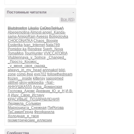
Постоянные читатели
-
Все (65)
Blutstropfen
Likalia
СкОроТюНькА
Abegemotina
Almost-angel_Kanda-
sama
AmigoRain
Aveess
Boligolovka
CHOCONATKA
Chaos_Boogie
Essterika
Ivan_Internet
Nata789
Pomidor-ka
Rendree
Sverh_Nova
TomaMos
TourHunter
VVICCATORIA
Vlublennaya_v_Solnce
_Changed_
_Просто_Космос_
_у_меня_своя_сказка_
always_in_my_head
annnakot
bild-
zone
comp-free
evg702
followthedream
frozen__inside
kittensy
sapogmed
stillhet
stroy-wikipedia
~Nat~
АННУШКА555
Алла_Доманская
Госпожа_Адомс
Дневник_Ю_и_Н
И-В-
А
Ищу_Свою_Истину
КРАСИВЫЕ_ПОЗДРАВЛЕНИЯ
Людмила_Сольман
Мархоциата_Снежная
ПиРогова
ТаСамаяГерда
Феофанила
Холодная_я_твоя
геометрические_иллюзии
Сообщества
-