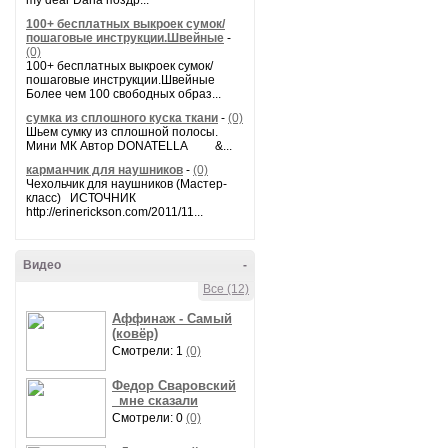
my dear Daria поздр...
100+ бесплатных выкроек сумок/
пошаговые инструкции.Швейные
-
(0)
100+ бесплатных выкроек сумок/
пошаговые инструкции.Швейные
Более чем 100 свободных образ...
сумка из сплошного куска ткани
-
(0)
Шьем сумку из сплошной полосы.
Мини МК Автор DONATELLA &...
карманчик для наушников
-
(0)
Чехольчик для наушников (Мастер-
класс) ИСТОЧНИК
http://erinerickson.com/2011/11...
Видео
-
Все (12)
Аффинаж - Самый
(ковёр)
Смотрели: 1
(0)
Федор Сваровский
_мне сказали
Смотрели: 0
(0)