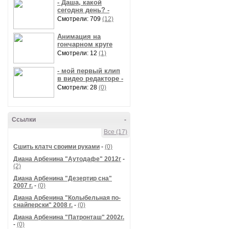
- Даша, какой
сегодня день? -
Смотрели: 709
(12)
Анимация на
гончарном круге
Смотрели: 12
(1)
- мой первый клип
в видео редакторе -
Смотрели: 28
(0)
Ссылки
-
Все (17)
Сшить клатч своими руками
-
(0)
Диана Арбенина "Аутодафе" 2012г
-
(2)
Диана Арбенина "Дезертир сна"
2007 г.
-
(0)
Диана Арбенина "Колыбельная по-
снайперски" 2008 г.
-
(0)
Диана Арбенина "Патронташ" 2002г.
-
(0)