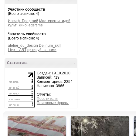
Участник сообществ
(Всего в списке: 4)
Иосиф_Бродский
Мастерская_идей
культ_кино
lettertime
Читатель сообществ
(Всего в списке: 4)
atelier_du_design
Delirium_skill
Live__ART
цитируй_с_нами
Статистика
-
Создан: 19.10.2010
Записей: 719
Комментариев: 2254
Написано: 3966
Отчеты:
Посетители
Поисковые фразы