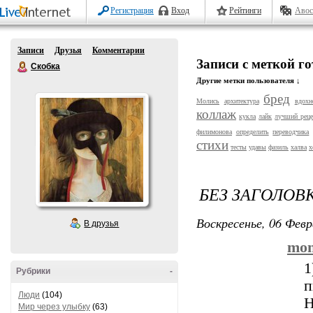
Регистрация
Вход
Рейтинги
Авос
Записи
Друзья
Комментарии
Записи с меткой г
Скобка
Другие метки пользователя ↓
бред
Молись
архитектура
вдохн
коллаж
кукла
лайк
лучший реце
филимонова
определить
переводчика
стихи
тесты
удавы
фазиль
халва
х
БЕЗ ЗАГОЛОВ
Воскресенье, 06 Февр
В друзья
mon
1
Рубрики
-
п
Люди
(104)
Н
Мир через улыбку
(63)