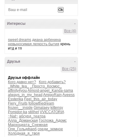
Интересы
-
Все (4)
sweet dreams
диана арбенина
невыносимая легкость бытия
хрень
итд и тп
Друзья
-
Все (25)
Друзья оффлайн
Кого давно нет?
Кого добавить?
_White_tea_
_Просто_Космос_
affinity4you
Almost-angel_Kanda-sama
always_in_my_head
AmigoRain
Aveess
Essterika
Feel_this_air_today
Fiery_Fruits
followthedream
frozen__inside
Gimalaev
kittensy
Pomidor-ka
stillhet
VVICCATORIA
~Nat~
абсурд_театра
Алла_Доманская
Госпожа_Адомс
Мархоциата_Снежная
Оля_Гольдфарб
среди_земное
Холодная_я_твоя