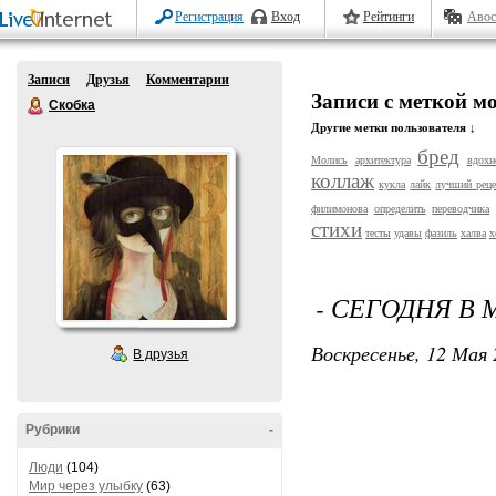
Регистрация
Вход
Рейтинги
Авос
Записи
Друзья
Комментарии
Записи с меткой м
Скобка
Другие метки пользователя ↓
бред
Молись
архитектура
вдохн
коллаж
кукла
лайк
лучший реце
филимонова
определить
переводчика
стихи
тесты
удавы
фазиль
халва
х
- СЕГОДНЯ В 
Воскресенье, 12 Мая 
В друзья
Рубрики
-
Люди
(104)
Мир через улыбку
(63)