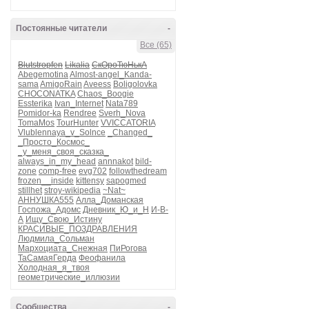
Постоянные читатели
-
Все (65)
Blutstropfen
Likalia
СкОроТюНькА
Abegemotina
Almost-angel_Kanda-
sama
AmigoRain
Aveess
Boligolovka
CHOCONATKA
Chaos_Boogie
Essterika
Ivan_Internet
Nata789
Pomidor-ka
Rendree
Sverh_Nova
TomaMos
TourHunter
VVICCATORIA
Vlublennaya_v_Solnce
_Changed_
_Просто_Космос_
_у_меня_своя_сказка_
always_in_my_head
annnakot
bild-
zone
comp-free
evg702
followthedream
frozen__inside
kittensy
sapogmed
stillhet
stroy-wikipedia
~Nat~
АННУШКА555
Алла_Доманская
Госпожа_Адомс
Дневник_Ю_и_Н
И-В-
А
Ищу_Свою_Истину
КРАСИВЫЕ_ПОЗДРАВЛЕНИЯ
Людмила_Сольман
Мархоциата_Снежная
ПиРогова
ТаСамаяГерда
Феофанила
Холодная_я_твоя
геометрические_иллюзии
Сообщества
-