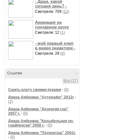
- Даша, какой
сегодня день? -
Смотрели: 709
(12)
Анимация на
гончарном круге
Смотрели: 12
(1)
- мой первый клип
в видео редакторе -
Смотрели: 28
(0)
Ссылки
-
Все (17)
Сшить клатч своими руками
-
(0)
Диана Арбенина "Аутодафе" 2012г
-
(2)
Диана Арбенина "Дезертир сна"
2007 г.
-
(0)
Диана Арбенина "Колыбельная по-
снайперски" 2008 г.
-
(0)
Диана Арбенина "Патронташ" 2002г.
-
(0)