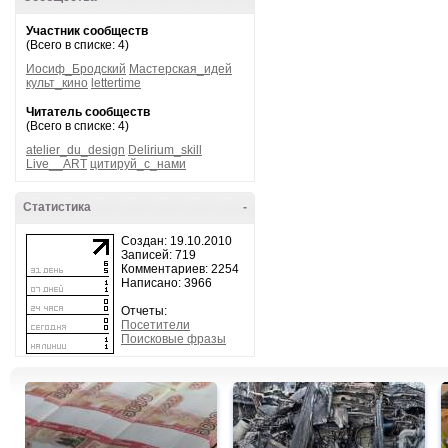
Участник сообществ
(Всего в списке: 4)
Иосиф_Бродский
Мастерская_идей
культ_кино
lettertime
Читатель сообществ
(Всего в списке: 4)
atelier_du_design
Delirium_skill
Live__ART
цитируй_с_нами
Статистика
-
Создан: 19.10.2010
Записей: 719
Комментариев: 2254
Написано: 3966
Отчеты:
Посетители
Поисковые фразы