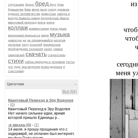
из
бред
стругацкие
браун
брут
бука
букашечка
бяка
верю
волк
город
дневник
единое человечество
животные
завтра я
всегда бывала львом
интересные факты
квантовый переход
книга
книги
коллаж
чтоб
комментарии
кукла даша
музыка
маленькая принцесса
мире
что
навсегда
не
не оправдывайся
негатив
нелепые
несу
осенний
прекрасные
пробуждение сознания
салат
самые
скачать
сваровский
стереотипы
стихи
тайны природы и человека
тесты
сегодн
что
чудо
эра водолея
юлия друнина
я
меня уж
счастлива)
Цитатник
-
Все (64)
Квантовый Переход в Эру Водолея
-
(0)
Квантовый Переход в Эру Водолея
Нет ничего сильнее идеи, время
которой пришло Единицы р...
-я звезда-))))
-
(2)
14 июля. я прошу прощения что с
задержкрй, не оплачен был интернет.