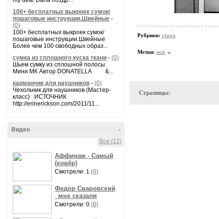
my dear Daria поздр...
100+ бесплатных выкроек сумок/
пошаговые инструкции.Швейные
-
(0)
100+ бесплатных выкроек сумок/
Рубрики:
стихи
пошаговые инструкции.Швейные
Более чем 100 свободных образ...
Метки:
моё
сумка из сплошного куска ткани
-
(0)
Шьем сумку из сплошной полосы.
Мини МК Автор DONATELLA &...
карманчик для наушников
-
(0)
Чехольчик для наушников (Мастер-
Страницы:
класс) ИСТОЧНИК
http://erinerickson.com/2011/11...
Видео
-
Все (12)
Аффинаж - Самый
(ковёр)
Смотрели: 1
(0)
Федор Сваровский
_мне сказали
Смотрели: 0
(0)