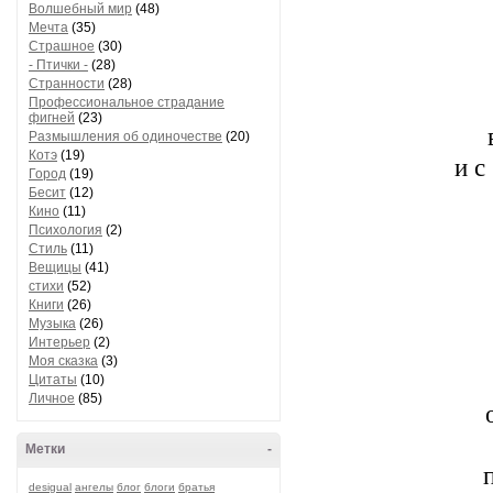
Волшебный мир
(48)
Мечта
(35)
Страшное
(30)
- Птички -
(28)
Странности
(28)
Профессиональное страдание
фигней
(23)
Размышления об одиночестве
(20)
Котэ
(19)
и с
Город
(19)
Бесит
(12)
Кино
(11)
Психология
(2)
Стиль
(11)
Вещицы
(41)
стихи
(52)
Книги
(26)
Музыка
(26)
Интерьер
(2)
Моя сказка
(3)
Цитаты
(10)
Личное
(85)
Метки
-
desigual
ангелы
блог
блоги
братья