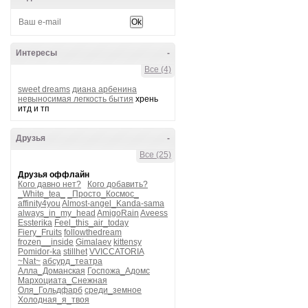
Интересы
-
Все (4)
sweet dreams
диана арбенина
невыносимая легкость бытия
хрень
итд и тп
Друзья
-
Все (25)
Друзья оффлайн
Кого давно нет?
Кого добавить?
_White_tea_
_Просто_Космос_
affinity4you
Almost-angel_Kanda-sama
always_in_my_head
AmigoRain
Aveess
Essterika
Feel_this_air_today
Fiery_Fruits
followthedream
frozen__inside
Gimalaev
kittensy
Pomidor-ka
stillhet
VVICCATORIA
~Nat~
абсурд_театра
Алла_Доманская
Госпожа_Адомс
Мархоциата_Снежная
Оля_Гольдфарб
среди_земное
Холодная_я_твоя