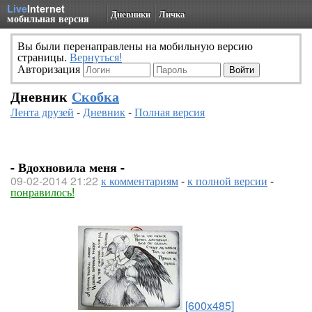
Live
Internet
Дневники
Личка
мобильная версия
Вы были перенаправлены на мобильную версию
страницы.
Вернуться!
Авторизация
Дневник
Скобка
Лента друзей
-
Дневник
-
Полная версия
- Вдохновила меня -
09-02-2014 21:22
к комментариям
-
к полной версии
-
понравилось!
[600x485]