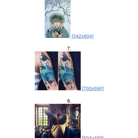
[342x604]
7.
[700x590]
8.
[604x469]