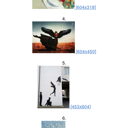
[604x318]
4.
[604x450]
5.
[453x604]
6.