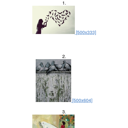
1.
[500x333]
2.
[500x604]
3.