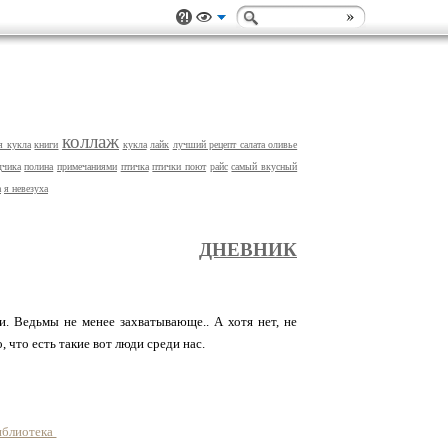
коллаж
я кукла
книги
кукла
лайк
лучший рецепт салата оливье
дчика
полина
примечаниями
птичка
птички поют
райс
самый вкусный
а
я невезуха
ДНЕВНИК
. Ведьмы не менее захватывающе.. А хотя нет, не
 что есть такие вот люди среди нас.
иблиотека