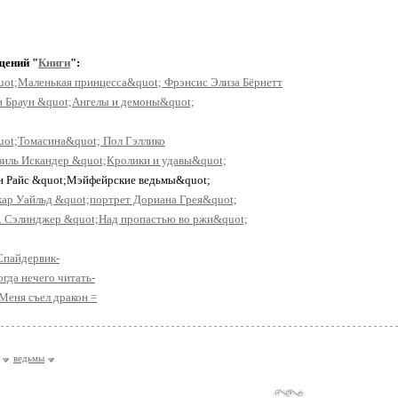
щений "
Книги
":
uot;Маленькая принцесса&quot; Фрэнсис Элиза Бёрнетт
н Браун &quot;Ангелы и демоны&quot;
uot;Томасина&quot; Пол Гэллико
зиль Искандер &quot;Кролики и удавы&quot;
нн Райс &quot;Мэйфейрские ведьмы&quot;
кар Уайльд &quot;портрет Дориана Грея&quot;
. Сэлинджер &quot;Над пропастью во ржи&quot;
 Спайдервик-
огда нечего читать-
 Меня съел дракон =
ведьмы