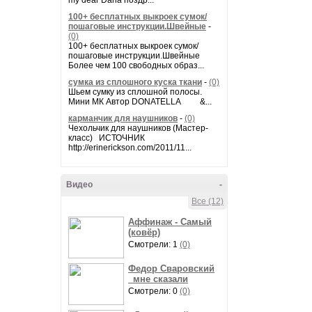
my dear Daria поздр...
100+ бесплатных выкроек сумок/
пошаговые инструкции.Швейные
-
(0)
100+ бесплатных выкроек сумок/
пошаговые инструкции.Швейные
Более чем 100 свободных образ...
сумка из сплошного куска ткани
-
(0)
Шьем сумку из сплошной полосы.
Мини МК Автор DONATELLA &...
карманчик для наушников
-
(0)
Чехольчик для наушников (Мастер-
класс) ИСТОЧНИК
http://erinerickson.com/2011/11...
Видео
-
Все (12)
Аффинаж - Самый
(ковёр)
Смотрели: 1
(0)
Федор Сваровский
_мне сказали
Смотрели: 0
(0)