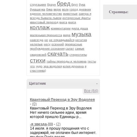
бред
стругацкие
браун
брут
бука
букашечка
бяка
верю
волк
город
дневник
Страницы:
единое человечество
животные
завтра я
всегда бывала львом
интересные факты
квантовый переход
книга
книги
коллаж
комментарии
кукла даша
музыка
маленькая принцесса
мире
навсегда
не
не оправдывайся
негатив
нелепые
несу
осенний
прекрасные
пробуждение сознания
салат
самые
скачать
сваровский
стереотипы
стихи
тайны природы и человека
тесты
что
чудо
эра водолея
юлия друнина
я
счастлива)
Цитатник
-
Все (64)
Квантовый Переход в Эру Водолея
-
(0)
Квантовый Переход в Эру Водолея
Нет ничего сильнее идеи, время
которой пришло Единицы р...
-я звезда-))))
-
(2)
14 июля. я прошу прощения что с
задержкрй, не оплачен был интернет.