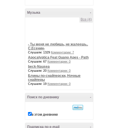
Музыка
-
Все (4)
- Ты меня не любишь, не жалеешь..
С.Есенин-
Слушали: 1329
Комментарии: 7
Apocalyptica Feat Guano Apes - Path
Слушали: 67
Комментарии: 0
beck-Nausea
Слушали: 20
Комментарии: 0
Блины по-снайперски, Ночные
снайперы
Слушали: 19
Комментарии: 0
Поиск по дневнику
-
в этом дневнике
Подписка по e-mail
-