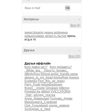
Интересы
-
Все (4)
sweet dreams
диана арбенина
невыносимая легкость бытия
хрень
итд и тп
Друзья
-
Все (25)
Друзья оффлайн
Кого давно нет?
Кого добавить?
_White_tea_
_Просто_Космос_
affinity4you
Almost-angel_Kanda-sama
always_in_my_head
AmigoRain
Aveess
Essterika
Feel_this_air_today
Fiery_Fruits
followthedream
frozen__inside
Gimalaev
kittensy
Pomidor-ka
stillhet
VVICCATORIA
~Nat~
абсурд_театра
Алла_Доманская
Госпожа_Адомс
Мархоциата_Снежная
Оля_Гольдфарб
среди_земное
Холодная_я_твоя