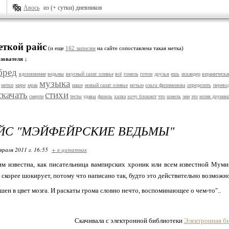
Авось
из (+ сутки) дневников
еткой райс
(и еще
162 записям
на сайте сопоставлена такая метка)
зователя ↓
бред
вдохновение
ведьмы
вкусный салат оливье
всё
гомель
готом
друзья
ешь
искандер
керамическа
музыка
метки
мире
мрак
наше
новый салат оливье
ночью
ольга филимонова
определить
перево
скачать
стихи
смерти
тесты
удавы
фазиль
халва
хочу блокнот
что
шмель
энн
это
юлия друнин
ЙС "МЭЙФЕЙРСКИЕ ВЕДЬМЫ"
враля 2011 г. 16:55
+ в цитатник
м известна, как писательница вампирских хроник или всем известной Мумии
скорее шокирует, потому что написано так, будто это действительно возможно,
шен в цвет мозга. И раскаты грома словно нечто, воспоминающее о чем-то"..
Электронная б
Скачивала с электронной библиотеки