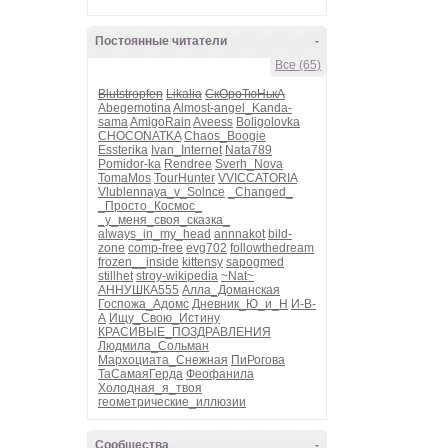
Постоянные читатели
-
Все (65)
Blutstropfen
Likalia
СкОроТюНькА
Abegemotina
Almost-angel_Kanda-
sama
AmigoRain
Aveess
Boligolovka
CHOCONATKA
Chaos_Boogie
Essterika
Ivan_Internet
Nata789
Pomidor-ka
Rendree
Sverh_Nova
TomaMos
TourHunter
VVICCATORIA
Vlublennaya_v_Solnce
_Changed_
_Просто_Космос_
_у_меня_своя_сказка_
always_in_my_head
annnakot
bild-
zone
comp-free
evg702
followthedream
frozen__inside
kittensy
sapogmed
stillhet
stroy-wikipedia
~Nat~
АННУШКА555
Алла_Доманская
Госпожа_Адомс
Дневник_Ю_и_Н
И-В-
А
Ищу_Свою_Истину
КРАСИВЫЕ_ПОЗДРАВЛЕНИЯ
Людмила_Сольман
Мархоциата_Снежная
ПиРогова
ТаСамаяГерда
Феофанила
Холодная_я_твоя
геометрические_иллюзии
Сообщества
-