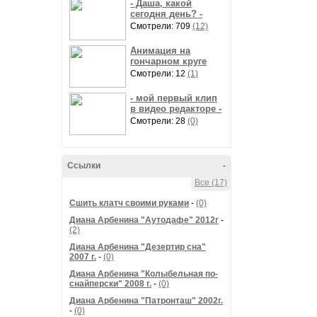
- Даша, какой
сегодня день? -
Смотрели: 709
(12)
Анимация на
гончарном круге
Смотрели: 12
(1)
- мой первый клип
в видео редакторе -
Смотрели: 28
(0)
Ссылки
-
Все (17)
Сшить клатч своими руками
-
(0)
Диана Арбенина "Аутодафе" 2012г
-
(2)
Диана Арбенина "Дезертир сна"
2007 г.
-
(0)
Диана Арбенина "Колыбельная по-
снайперски" 2008 г.
-
(0)
Диана Арбенина "Патронташ" 2002г.
-
(0)