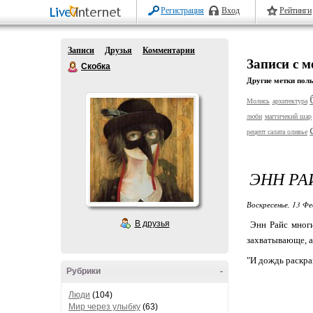
Регистрация
Вход
Рейтинги
Записи
Друзья
Комментарии
Записи с м
Скобка
Другие метки поль
Молись
архитектура
люби
маггичекий шар
рецепт салата оливье
ЭНН РА
Воскресенье, 13 Фе
В друзья
Энн Райс многи
захватывающе, а 
"И дождь раскра
Рубрики
-
Люди
(104)
Мир через улыбку
(63)