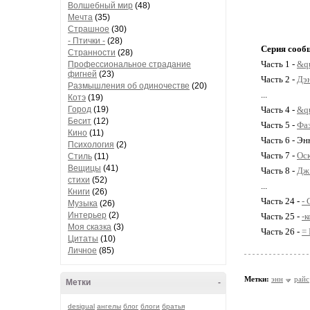
Волшебный мир
(48)
Мечта
(35)
Страшное
(30)
- Птички -
(28)
Серия сооб
Странности
(28)
Часть 1 -
&q
Профессиональное страдание
фигней
(23)
Часть 2 -
Дэ
Размышления об одиночестве
(20)
...
Котэ
(19)
Город
(19)
Часть 4 -
&q
Бесит
(12)
Часть 5 -
Фа
Кино
(11)
Часть 6 - Э
Психология
(2)
Часть 7 -
Ос
Стиль
(11)
Вещицы
(41)
Часть 8 -
Дж
стихи
(52)
...
Книги
(26)
Часть 24 -
-
Музыка
(26)
Интерьер
(2)
Часть 25 -
-к
Моя сказка
(3)
Часть 26 -
=
Цитаты
(10)
Личное
(85)
Метки:
энн
райс
Метки
-
desigual
ангелы
блог
блоги
братья