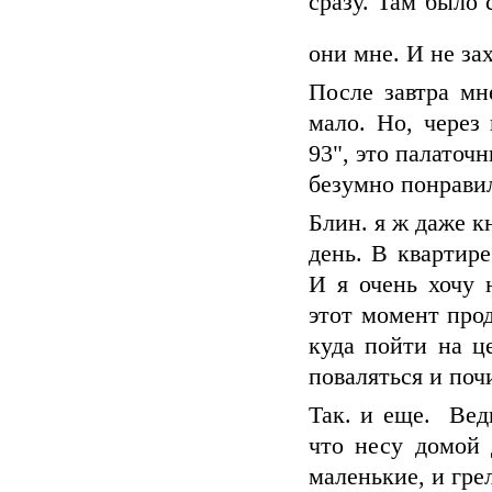
сразу. Там было 
они мне. И не зах
После завтра мн
мало. Но, через
93", это палаточ
безумно понравил
Блин. я ж даже к
день. В квартир
И я очень хочу 
этот момент прод
куда пойти на ц
поваляться и поч
Так. и еще. Вед
что несу домой 
маленькие, и гре