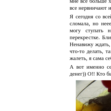
мне все больше х
все нервничают и
Я сегодня со вс
сломала, но нее
могу ступать 
перекрестке. Бли
Ненавижу ждать, 
что-то делать, т
жалеть, я сама с
А вот именно се
денег)) О!! Кто б