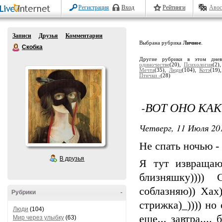
Регистрация
Вход
Рейтинги
Авос
Записи
Друзья
Комментарии
Выбрана рубрика
Личное
.
Скобка
Другие рубрики в этом дне
одиночестве
(20),
Психология
(2)
Мечта
(35),
Люди
(104),
Котэ
(19)
Птички -
(28)
-ВОТ ОНО КАК !
Четверг, 11 Июля 201
Не спать ночью - 
В друзья
Я тут извращаю
близняшку)))) С
соблазняю)) Хах
Рубрики
-
стрижка)_)))) но
Люди
(104)
еще... завтра....
Мир через улыбку
(63)