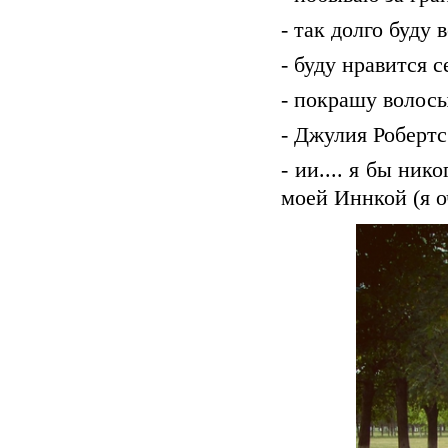
- так долго буду 
- буду нравится с
- покрашу волос
- Джулия Робертс
- ии.... я бы ни
моей Иннкой (я о