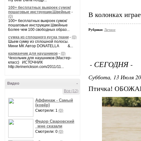
my dear Daria поздр...
100+ бесплатных выкроек сумок/
пошаговые инструкции.Швейные
-
В колонках играе
(0)
100+ бесплатных выкроек сумок/
пошаговые инструкции.Швейные
Более чем 100 свободных образ...
Рубрики:
Личное
сумка из сплошного куска ткани
-
(0)
Шьем сумку из сплошной полосы.
Мини МК Автор DONATELLA &...
карманчик для наушников
-
(0)
Чехольчик для наушников (Мастер-
- СЕГОДНЯ -
класс) ИСТОЧНИК
http://erinerickson.com/2011/11...
Суббота, 13 Июля 20
Видео
-
Птичка! ОБОЖА
Все (12)
Аффинаж - Самый
(ковёр)
Смотрели: 1
(0)
Федор Сваровский
_мне сказали
Смотрели: 0
(0)