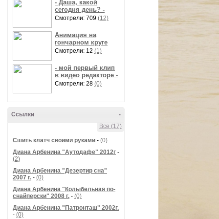
- Даша, какой
сегодня день? -
Смотрели: 709
(12)
Анимация на
гончарном круге
Смотрели: 12
(1)
- мой первый клип
в видео редакторе -
Смотрели: 28
(0)
Ссылки
-
Все (17)
Сшить клатч своими руками
-
(0)
Диана Арбенина "Аутодафе" 2012г
-
(2)
Диана Арбенина "Дезертир сна"
2007 г.
-
(0)
Диана Арбенина "Колыбельная по-
снайперски" 2008 г.
-
(0)
Диана Арбенина "Патронташ" 2002г.
-
(0)