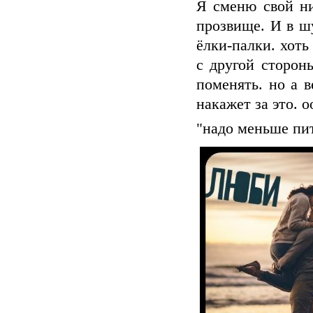
Я сменю свой ни
прозвище. И в ш
ёлки-палки. хоть
с другой сторон
поменять. но а 
накажет за это. 
"надо меньше пит