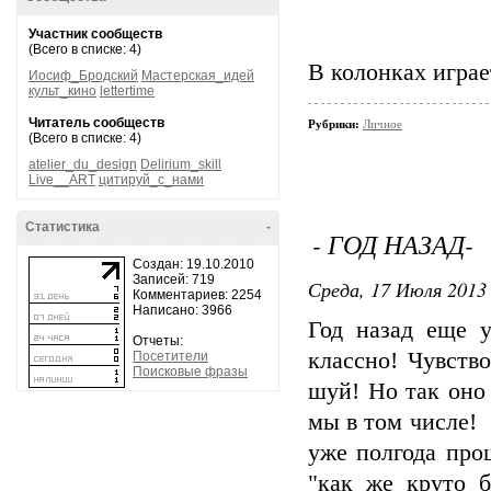
Участник сообществ
(Всего в списке: 4)
В колонках играе
Иосиф_Бродский
Мастерская_идей
культ_кино
lettertime
Читатель сообществ
Рубрики:
Личное
(Всего в списке: 4)
atelier_du_design
Delirium_skill
Live__ART
цитируй_с_нами
Статистика
-
- ГОД НАЗАД-
Создан: 19.10.2010
Записей: 719
Среда, 17 Июля 2013 
Комментариев: 2254
Написано: 3966
Год назад еще 
Отчеты:
классно! Чувство
Посетители
Поисковые фразы
шуй! Но так оно 
мы в том числе!
уже полгода про
"как же круто 