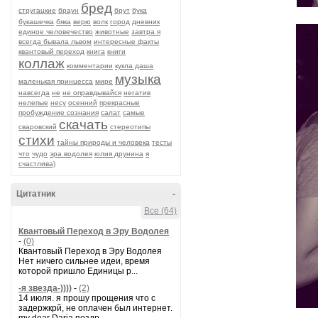
бред
стругацкие
браун
брут
бука
букашечка
бяка
верю
волк
город
дневник
единое человечество
животные
завтра я
всегда бывала львом
интересные факты
квантовый переход
книга
книги
коллаж
комментарии
кукла даша
музыка
маленькая принцесса
мире
навсегда
не
не оправдывайся
негатив
нелепые
несу
осенний
прекрасные
пробуждение сознания
салат
самые
скачать
сваровский
стереотипы
стихи
тайны природы и человека
тесты
что
чудо
эра водолея
юлия друнина
я
счастлива)
Цитатник
-
Все (64)
Квантовый Переход в Эру Водолея
-
(0)
Квантовый Переход в Эру Водолея
Нет ничего сильнее идеи, время
которой пришло Единицы р...
-я звезда-))))
-
(2)
14 июля. я прошу прощения что с
задержкрй, не оплачен был интернет.