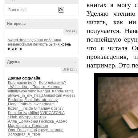
книгах я могу с
Уделяю чтению м
читать, как н
Интересы
-
получается. Нав
Все (4)
полнейшую ерунд
sweet dreams
диана арбенина
невыносимая легкость бытия
хрень
что я читала О
итд и тп
произведения, 
Друзья
-
например. Это пе
Все (25)
Друзья оффлайн
Кого давно нет?
Кого добавить?
_White_tea_
_Просто_Космос_
affinity4you
Almost-angel_Kanda-sama
always_in_my_head
AmigoRain
Aveess
Essterika
Feel_this_air_today
Fiery_Fruits
followthedream
frozen__inside
Gimalaev
kittensy
Pomidor-ka
stillhet
VVICCATORIA
~Nat~
абсурд_театра
Алла_Доманская
Госпожа_Адомс
Мархоциата_Снежная
Оля_Гольдфарб
среди_земное
Холодная_я_твоя