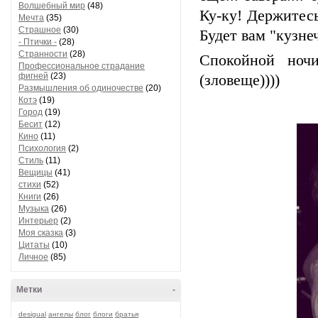
Волшебный мир
(48)
Ку-ку! Держитесь
Мечта
(35)
Страшное
(30)
Будет вам "кузне
- Птички -
(28)
Странности
(28)
Спокойной ночи
Профессиональное страдание
фигней
(23)
(зловеще))))
Размышления об одиночестве
(20)
Котэ
(19)
Город
(19)
Бесит
(12)
Кино
(11)
Психология
(2)
Стиль
(11)
Вещицы
(41)
стихи
(52)
Книги
(26)
Музыка
(26)
Интерьер
(2)
Моя сказка
(3)
Цитаты
(10)
Личное
(85)
Метки
-
desigual
ангелы
блог
блоги
братья