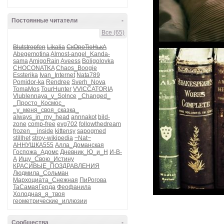
Постоянные читатели
-
Все (65)
Blutstropfen
Likalia
СкОроТюНькА
Abegemotina
Almost-angel_Kanda-
sama
AmigoRain
Aveess
Boligolovka
CHOCONATKA
Chaos_Boogie
Essterika
Ivan_Internet
Nata789
Pomidor-ka
Rendree
Sverh_Nova
TomaMos
TourHunter
VVICCATORIA
Vlublennaya_v_Solnce
_Changed_
_Просто_Космос_
_у_меня_своя_сказка_
always_in_my_head
annnakot
bild-
zone
comp-free
evg702
followthedream
frozen__inside
kittensy
sapogmed
stillhet
stroy-wikipedia
~Nat~
АННУШКА555
Алла_Доманская
Госпожа_Адомс
Дневник_Ю_и_Н
И-В-
А
Ищу_Свою_Истину
КРАСИВЫЕ_ПОЗДРАВЛЕНИЯ
Людмила_Сольман
Мархоциата_Снежная
ПиРогова
ТаСамаяГерда
Феофанила
Холодная_я_твоя
геометрические_иллюзии
Сообщества
-