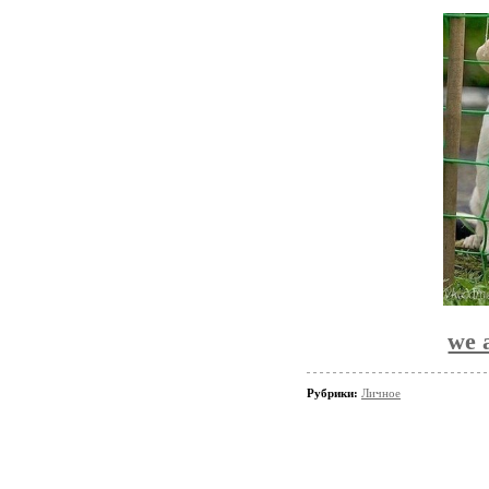
we 
Рубрики:
Личное