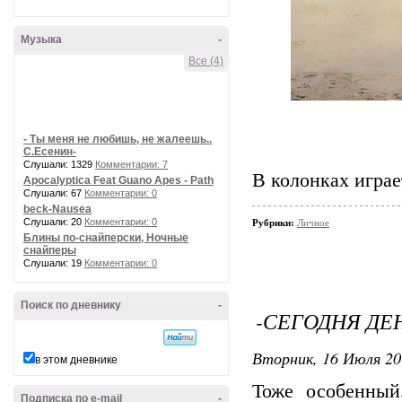
Музыка
-
Все (4)
- Ты меня не любишь, не жалеешь..
С.Есенин-
Слушали: 1329
Комментарии: 7
В колонках играе
Apocalyptica Feat Guano Apes - Path
Слушали: 67
Комментарии: 0
beck-Nausea
Слушали: 20
Комментарии: 0
Рубрики:
Личное
Блины по-снайперски, Ночные
снайперы
Слушали: 19
Комментарии: 0
Поиск по дневнику
-
-СЕГОДНЯ ДЕН
Вторник, 16 Июля 20
в этом дневнике
Тоже особенный
Подписка по e-mail
-