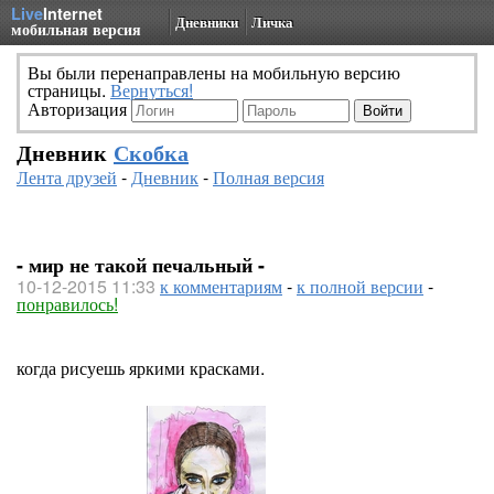
Live
Internet
Дневники
Личка
мобильная версия
Вы были перенаправлены на мобильную версию
страницы.
Вернуться!
Авторизация
Дневник
Скобка
Лента друзей
-
Дневник
-
Полная версия
- мир не такой печальный -
10-12-2015 11:33
к комментариям
-
к полной версии
-
понравилось!
когда рисуешь яркими красками.