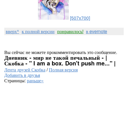
[507x700]
вверх^
к полной версии
понравилось!
в evernote
Вы сейчас не можете прокомментировать это сообщение.
Дневник - мир не такой печальный - |
Скобка - " I am a box. Don't push me..." |
Лента друзей Скобка
/
Полная версия
Добавить в друзья
Страницы:
раньше»