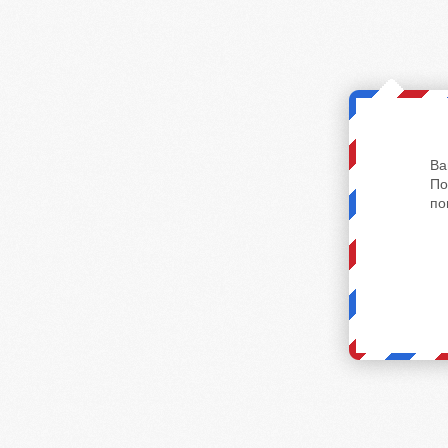
Ва
По
по