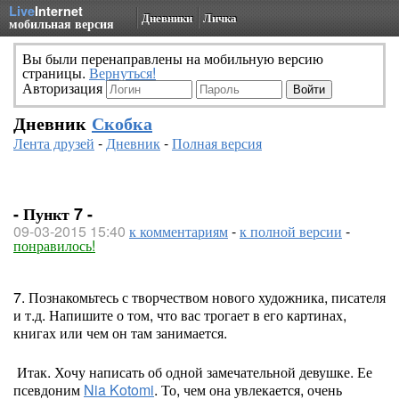
Live
Internet
Дневники
Личка
мобильная версия
Вы были перенаправлены на мобильную версию
страницы.
Вернуться!
Авторизация
Дневник
Скобка
Лента друзей
-
Дневник
-
Полная версия
- Пункт 7 -
09-03-2015 15:40
к комментариям
-
к полной версии
-
понравилось!
7. Познакомьтесь с творчеством нового художника, писателя
и т.д. Напишите о том, что вас трогает в его картинах,
книгах или чем он там занимается.
Итак. Хочу написать об одной замечательной девушке. Ее
псевдоним
Nia Kotomi
. То, чем она увлекается, очень