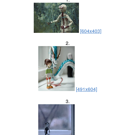
[604x403]
2.
[491x604]
3.