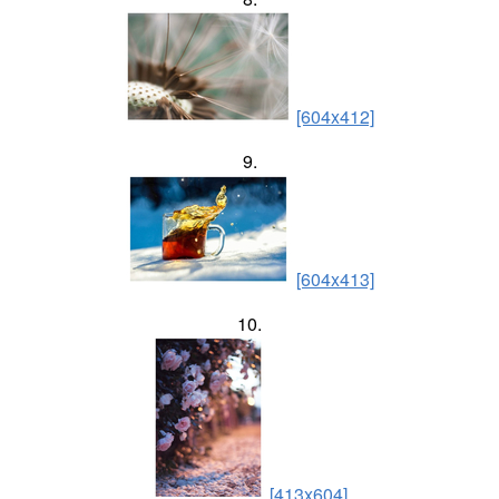
[604x412]
9.
[604x413]
10.
[413x604]