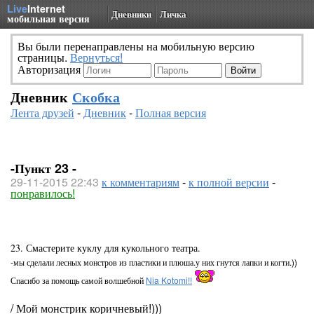
Live
Internet
Дневники
Личка
мобильная версия
Вы были перенаправлены на мобильную версию
страницы.
Вернуться!
Авторизация
Дневник
Скобка
Лента друзей
-
Дневник
-
Полная версия
-Пункт 23 -
29-11-2015 22:43
к комментариям
-
к полной версии
-
понравилось!
23. Смастерите куклу для кукольного театра.
-мы сделали лесных монстров из пластики и плюша.у них гнутся лапки и когти.))
Спасибо за помощь самой волшебной
Nia Kotomi!!
/ Мой монстрик коричневый!)))