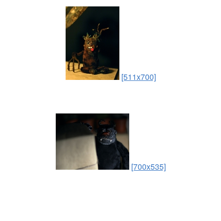
[511x700]
[700x535]