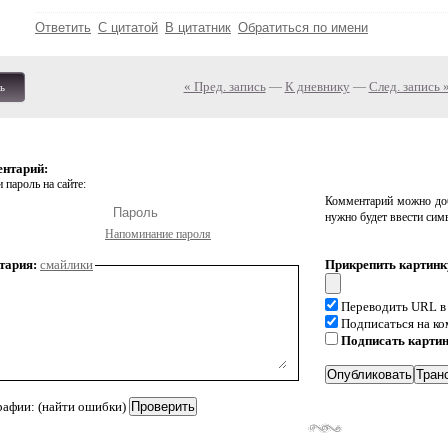
Ответить
С цитатой
В цитатник
Обратиться по имени
« Пред. запись
—
К дневнику
—
След. запись 
ь
ентарий:
 пароль на сайте:
Комментарий можно доб
нужно будет ввести сим
Напоминание пароля
тария:
смайлики
Прикрепить картинк
Переводить URL в
Подписаться на к
Подписать карти
рафии: (найти ошибки)