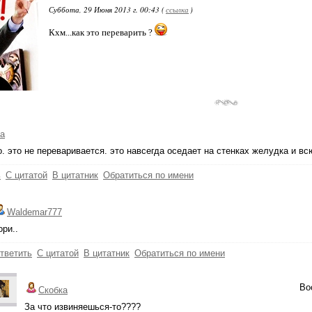
Суббота, 29 Июня 2013 г. 00:43 (
ссылка
)
Кхм...как это переварить ?
а
о. это не переваривается. это навсегда оседает на стенках желудка и в
ь
С цитатой
В цитатник
Обратиться по имени
Waldemar777
ори..
тветить
С цитатой
В цитатник
Обратиться по имени
Во
Скобка
За что извиняешься-то????