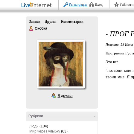
Регистрация
Вход
Рейтинги
Записи
Друзья
Комментарии
Скобка
- ПРОГ 
Пятница, 28 Июня 
Программа Русть
Это всё.
"позвони мне п
звони мне. Я п
В друзья
Рубрики
-
Люди
(104)
Мир через улыбку
(63)