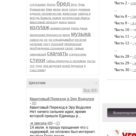
бред
Часть 2 -
-со
стругацкие
браун
брут
бука
...
букашечка
бяка
верю
волк
город
дневник
единое человечество
животные
завтра я
Часть 8 -
- т
всегда бывала львом
интересные факты
квантовый переход
книга
книги
Часть 9 -
- я
коллаж
комментарии
кукла даша
Часть 10 - - 
музыка
маленькая принцесса
мире
Часть 11 -
- 
навсегда
не
не оправдывайся
негатив
Часть 12 -
- 
нелепые
несу
осенний
прекрасные
пробуждение сознания
салат
самые
...
скачать
сваровский
стереотипы
Часть 28 -
-
стихи
тайны природы и человека
тесты
Часть 29 -
- 
что
чудо
эра водолея
юлия друнина
я
Часть 30 -
-
счастлива)
Цитатник
-
Все (64)
Квантовый Переход в Эру Водолея
-
(0)
Квантовый Переход в Эру Водолея
Нет ничего сильнее идеи, время
Комментироват
которой пришло Единицы р...
-я звезда-))))
-
(2)
14 июля. я прошу прощения что с
задержкрй, не оплачен был интернет.