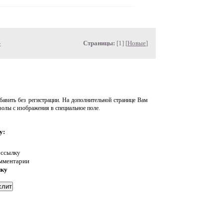
»
Страницы:
[1] [
Новые
]
авить без регистрации. На дополнительной странице Вам
волы с изображения в специальное поле.
у:
 ссылку
омментарии
нку