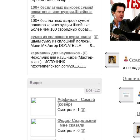
my dear Daria поздр...
100+ бесплатных выкроек сумок/
пошаговые инструкции.Швейные
-
(0)
100+ бесплатных выкроек сумок/
пошаговые инструкции.Швейные
Более чем 100 свободных образ...
сумка из сплошного куска ткани
-
(0)
Шьем сумку из сплошной полосы.
Мини МК Автор DONATELLA &...
карманчик для наушников
-
(0)
Чехольчик для наушников (Мастер-
Скобк
класс) ИСТОЧНИК
http://erinerickson.com/2011/11...
и не над
Ответит
Видео
-
Все (12)
Аффинаж - Самый
с
(ковёр)
Смотрели: 1
(0)
О
Федор Сваровский
_мне сказали
Смотрели: 0
(0)