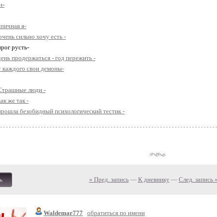
н-
ипичная я-
 очень сильно хочу есть -
прог русть-
день продержаться - год пережить -
у каждого свои демоны-
 Страшные люди -
как же так -
 прошла безобидный психологический тестик -
« Пред. запись
—
К дневнику
—
След. запись 
ь
Waldemar777
обратиться по имени