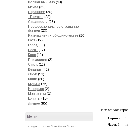
Волшебный мир
(48)
Мечта
(35)
Страшное
(30)
- Птички -
(28)
Странности
(28)
Профессиональное страдание
фигней
(23)
Размышления об одиночестве
(20)
Котэ
(19)
Город
(19)
Бесит
(12)
Кино
(11)
Психология
(2)
Стиль
(11)
Вещицы
(41)
стихи
(52)
Книги
(26)
Музыка
(26)
Интерьер
(2)
Моя сказка
(3)
Цитаты
(10)
Личное
(85)
В колонках игра
Метки
-
Серия сооб
Часть 1 -
- ч
desigual
ангелы
блог
блоги
братья