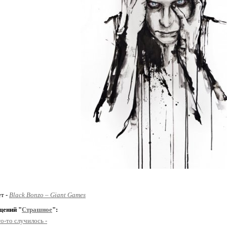
ет -
Black Bonzo – Giant Games
щений "
Страшное
":
то-то случилось -