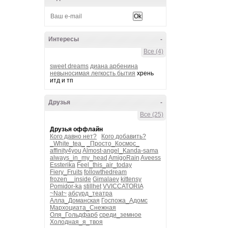
Интересы
-
Все (4)
sweet dreams
диана арбенина
невыносимая легкость бытия
хрень
итд и тп
Друзья
-
Все (25)
Друзья оффлайн
Кого давно нет?
Кого добавить?
_White_tea_
_Просто_Космос_
affinity4you
Almost-angel_Kanda-sama
always_in_my_head
AmigoRain
Aveess
Essterika
Feel_this_air_today
Fiery_Fruits
followthedream
frozen__inside
Gimalaev
kittensy
Pomidor-ka
stillhet
VVICCATORIA
~Nat~
абсурд_театра
Алла_Доманская
Госпожа_Адомс
Мархоциата_Снежная
Оля_Гольдфарб
среди_земное
Холодная_я_твоя