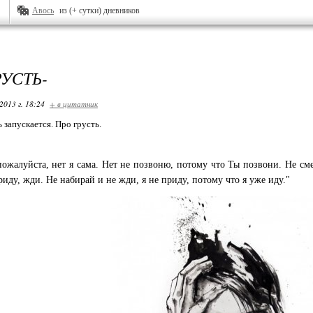
Авось
из (+ сутки) дневников
РУСТЬ-
2013 г. 18:24
+ в цитатник
 запускается. Про грусть.
ожалуйста, нет я сама. Нет не позвоню, потому что Ты позвони. Не сме
риду, жди. Не набирай и не жди, я не приду, потому что я уже иду."