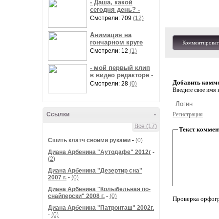
- Даша, какой
сегодня день? -
Смотрели: 709
(12)
Анимация на
гончарном круге
Комментироват
Смотрели: 12
(1)
- мой первый клип
в видео редакторе -
Добавить комм
Смотрели: 28
(0)
Введите свое имя и
Ссылки
-
Регистрация
Все (17)
Текст коммен
Сшить клатч своими руками
-
(0)
Диана Арбенина "Аутодафе" 2012г
-
(2)
Диана Арбенина "Дезертир сна"
2007 г.
-
(0)
Диана Арбенина "Колыбельная по-
снайперски" 2008 г.
-
(0)
Проверка орфог
Диана Арбенина "Патронташ" 2002г.
-
(0)