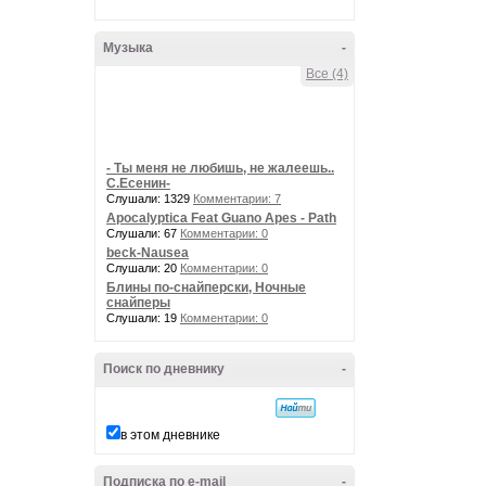
Музыка
-
Все (4)
- Ты меня не любишь, не жалеешь..
С.Есенин-
Слушали: 1329
Комментарии: 7
Apocalyptica Feat Guano Apes - Path
Слушали: 67
Комментарии: 0
beck-Nausea
Слушали: 20
Комментарии: 0
Блины по-снайперски, Ночные
снайперы
Слушали: 19
Комментарии: 0
Поиск по дневнику
-
в этом дневнике
Подписка по e-mail
-