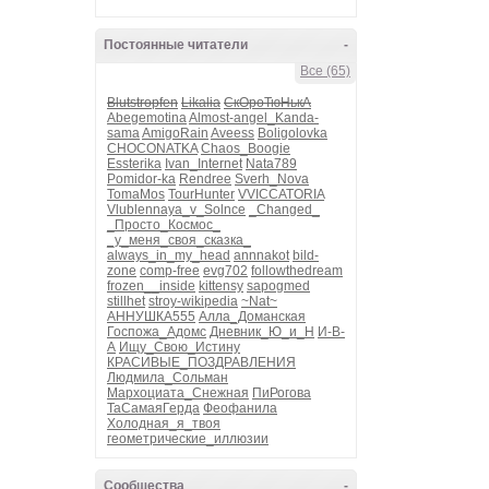
Постоянные читатели
-
Все (65)
Blutstropfen
Likalia
СкОроТюНькА
Abegemotina
Almost-angel_Kanda-
sama
AmigoRain
Aveess
Boligolovka
CHOCONATKA
Chaos_Boogie
Essterika
Ivan_Internet
Nata789
Pomidor-ka
Rendree
Sverh_Nova
TomaMos
TourHunter
VVICCATORIA
Vlublennaya_v_Solnce
_Changed_
_Просто_Космос_
_у_меня_своя_сказка_
always_in_my_head
annnakot
bild-
zone
comp-free
evg702
followthedream
frozen__inside
kittensy
sapogmed
stillhet
stroy-wikipedia
~Nat~
АННУШКА555
Алла_Доманская
Госпожа_Адомс
Дневник_Ю_и_Н
И-В-
А
Ищу_Свою_Истину
КРАСИВЫЕ_ПОЗДРАВЛЕНИЯ
Людмила_Сольман
Мархоциата_Снежная
ПиРогова
ТаСамаяГерда
Феофанила
Холодная_я_твоя
геометрические_иллюзии
Сообщества
-