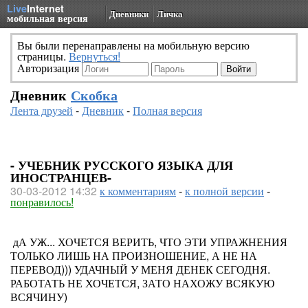
Live
Internet
Дневники
Личка
мобильная версия
Вы были перенаправлены на мобильную версию
страницы.
Вернуться!
Авторизация
Дневник
Скобка
Лента друзей
-
Дневник
-
Полная версия
- УЧЕБНИК РУССКОГО ЯЗЫКА ДЛЯ
ИНОСТРАНЦЕВ-
30-03-2012 14:32
к комментариям
-
к полной версии
-
понравилось!
дА УЖ... ХОЧЕТСЯ ВЕРИТЬ, ЧТО ЭТИ УПРАЖНЕНИЯ
ТОЛЬКО ЛИШЬ НА ПРОИЗНОШЕНИЕ, А НЕ НА
ПЕРЕВОД))) УДАЧНЫЙ У МЕНЯ ДЕНЕК СЕГОДНЯ.
РАБОТАТЬ НЕ ХОЧЕТСЯ, ЗАТО НАХОЖУ ВСЯКУЮ
ВСЯЧИНУ)