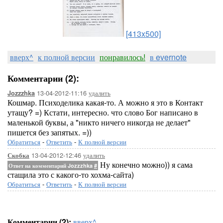
[413x500]
вверх^
к полной версии
понравилось!
в evernote
Комментарии (2):
13-04-2012-11:16
удалить
Jozzzhka
Кошмар. Психоделика какая-то. А можно я это в Контакт
утащу? =) Кстати, интересно. что слово Бог написано в
маленькой буквы, а "никто ничего никогда не делает"
пишется без запятых. =))
Обратиться
-
Ответить
-
К полной версии
13-04-2012-12:46
удалить
Скобка
Ну конечно можно)) я сама
Ответ на комментарий Jozzzhka
#
стащила это с какого-то хохма-сайта)
Обратиться
-
Ответить
-
К полной версии
Комментарии (2):
вверх^