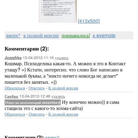
[413x500]
вверх^
к полной версии
понравилось!
в evernote
Комментарии (2):
13-04-2012-11:16
удалить
Jozzzhka
Кошмар. Психоделика какая-то. А можно я это в Контакт
утащу? =) Кстати, интересно. что слово Бог написано в
маленькой буквы, а "никто ничего никогда не делает"
пишется без запятых. =))
Обратиться
-
Ответить
-
К полной версии
13-04-2012-12:46
удалить
Скобка
Ну конечно можно)) я сама
Ответ на комментарий Jozzzhka
#
стащила это с какого-то хохма-сайта)
Обратиться
-
Ответить
-
К полной версии
Комментарии (2):
вверх^