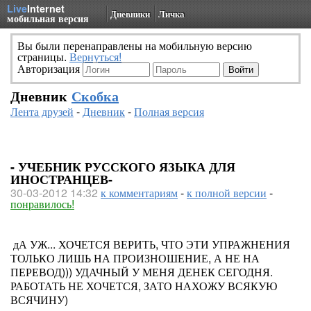
Live
Internet
Дневники
Личка
мобильная версия
Вы были перенаправлены на мобильную версию
страницы.
Вернуться!
Авторизация
Дневник
Скобка
Лента друзей
-
Дневник
-
Полная версия
- УЧЕБНИК РУССКОГО ЯЗЫКА ДЛЯ
ИНОСТРАНЦЕВ-
30-03-2012 14:32
к комментариям
-
к полной версии
-
понравилось!
дА УЖ... ХОЧЕТСЯ ВЕРИТЬ, ЧТО ЭТИ УПРАЖНЕНИЯ
ТОЛЬКО ЛИШЬ НА ПРОИЗНОШЕНИЕ, А НЕ НА
ПЕРЕВОД))) УДАЧНЫЙ У МЕНЯ ДЕНЕК СЕГОДНЯ.
РАБОТАТЬ НЕ ХОЧЕТСЯ, ЗАТО НАХОЖУ ВСЯКУЮ
ВСЯЧИНУ)