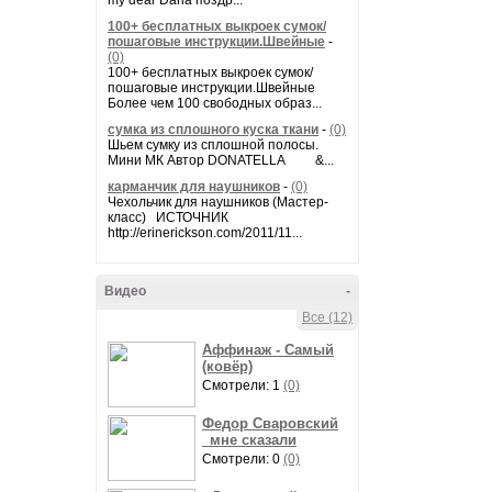
my dear Daria поздр...
100+ бесплатных выкроек сумок/
пошаговые инструкции.Швейные
-
(0)
100+ бесплатных выкроек сумок/
пошаговые инструкции.Швейные
Более чем 100 свободных образ...
сумка из сплошного куска ткани
-
(0)
Шьем сумку из сплошной полосы.
Мини МК Автор DONATELLA &...
карманчик для наушников
-
(0)
Чехольчик для наушников (Мастер-
класс) ИСТОЧНИК
http://erinerickson.com/2011/11...
Видео
-
Все (12)
Аффинаж - Самый
(ковёр)
Смотрели: 1
(0)
Федор Сваровский
_мне сказали
Смотрели: 0
(0)