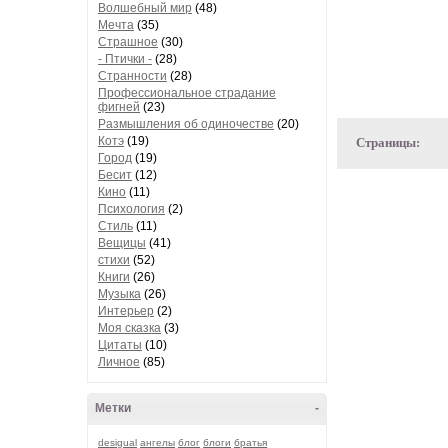
Волшебный мир
(48)
Мечта
(35)
Страшное
(30)
- Птички -
(28)
Странности
(28)
Профессиональное страдание
фигней
(23)
Размышления об одиночестве
(20)
Котэ
(19)
Страницы:
Город
(19)
Бесит
(12)
Кино
(11)
Психология
(2)
Стиль
(11)
Вещицы
(41)
стихи
(52)
Книги
(26)
Музыка
(26)
Интерьер
(2)
Моя сказка
(3)
Цитаты
(10)
Личное
(85)
Метки
-
desigual
ангелы
блог
блоги
братья