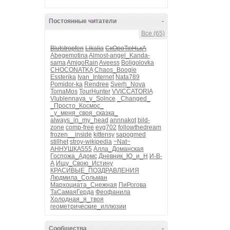
Постоянные читатели
-
Все (65)
Blutstropfen
Likalia
СкОроТюНькА
Abegemotina
Almost-angel_Kanda-
sama
AmigoRain
Aveess
Boligolovka
CHOCONATKA
Chaos_Boogie
Essterika
Ivan_Internet
Nata789
Pomidor-ka
Rendree
Sverh_Nova
TomaMos
TourHunter
VVICCATORIA
Vlublennaya_v_Solnce
_Changed_
_Просто_Космос_
_у_меня_своя_сказка_
always_in_my_head
annnakot
bild-
zone
comp-free
evg702
followthedream
frozen__inside
kittensy
sapogmed
stillhet
stroy-wikipedia
~Nat~
АННУШКА555
Алла_Доманская
Госпожа_Адомс
Дневник_Ю_и_Н
И-В-
А
Ищу_Свою_Истину
КРАСИВЫЕ_ПОЗДРАВЛЕНИЯ
Людмила_Сольман
Мархоциата_Снежная
ПиРогова
ТаСамаяГерда
Феофанила
Холодная_я_твоя
геометрические_иллюзии
Сообщества
-