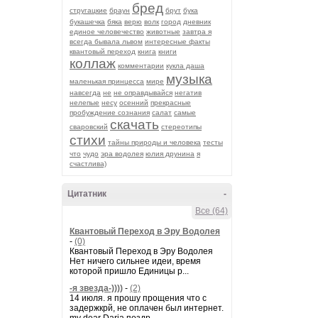
бред
стругацкие
браун
брут
бука
букашечка
бяка
верю
волк
город
дневник
единое человечество
животные
завтра я
всегда бывала львом
интересные факты
квантовый переход
книга
книги
коллаж
комментарии
кукла даша
музыка
маленькая принцесса
мире
навсегда
не
не оправдывайся
негатив
нелепые
несу
осенний
прекрасные
пробуждение сознания
салат
самые
скачать
сваровский
стереотипы
стихи
тайны природы и человека
тесты
что
чудо
эра водолея
юлия друнина
я
счастлива)
Цитатник
-
Все (64)
Квантовый Переход в Эру Водолея
-
(0)
Квантовый Переход в Эру Водолея
Нет ничего сильнее идеи, время
которой пришло Единицы р...
-я звезда-))))
-
(2)
14 июля. я прошу прощения что с
задержкрй, не оплачен был интернет.