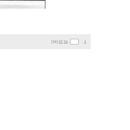
[36]
35
34
..
..
1