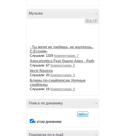
Музыка
-
Все (4)
- Ты меня не любишь, не жалеешь..
С.Есенин-
Слушали: 1329
Комментарии: 7
Apocalyptica Feat Guano Apes - Path
Слушали: 67
Комментарии: 0
beck-Nausea
Слушали: 20
Комментарии: 0
Блины по-снайперски, Ночные
снайперы
Слушали: 19
Комментарии: 0
Поиск по дневнику
-
в этом дневнике
Подписка по e-mail
-