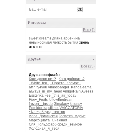
Интересы
-
Все (4)
sweet dreams
диана арбенина
невыносимая легкость бытия
хрень
итд и тп
Друзья
-
Все (25)
Друзья оффлайн
Кого давно нет?
Кого добавить?
_White_tea_
_Просто_Космос_
affinity4you
Almost-angel_Kanda-sama
always_in_my_head
AmigoRain
Aveess
Essterika
Feel_this_air_today
Fiery_Fruits
followthedream
frozen__inside
Gimalaev
kittensy
Pomidor-ka
stillhet
VVICCATORIA
~Nat~
абсурд_театра
Алла_Доманская
Госпожа_Адомс
Мархоциата_Снежная
Оля_Гольдфарб
среди_земное
Холодная_я_твоя