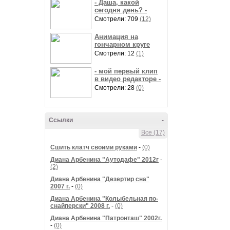
- Даша, какой
сегодня день? -
Смотрели: 709
(12)
Анимация на
гончарном круге
Смотрели: 12
(1)
- мой первый клип
в видео редакторе -
Смотрели: 28
(0)
Ссылки
-
Все (17)
Сшить клатч своими руками
-
(0)
Диана Арбенина "Аутодафе" 2012г
-
(2)
Диана Арбенина "Дезертир сна"
2007 г.
-
(0)
Диана Арбенина "Колыбельная по-
снайперски" 2008 г.
-
(0)
Диана Арбенина "Патронташ" 2002г.
-
(0)