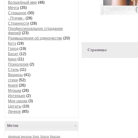
Волшебный мир
(48)
Мечта
(35)
Страшное
(30)
- Птички -
(28)
Странности
(28)
Профессиональное страдание
фигней
(23)
Размышления об одиночестве
(20)
Котэ
(19)
Город
(19)
Страницы:
Бесит
(12)
Кино
(11)
Психология
(2)
Стиль
(11)
Вещицы
(41)
стихи
(52)
Книги
(26)
Музыка
(26)
Интерьер
(2)
Моя сказка
(3)
Цитаты
(10)
Личное
(85)
Метки
-
desigual
ангелы
блог
блоги
братья