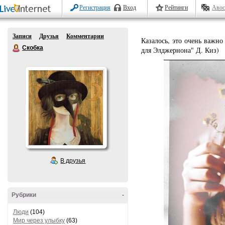
Регистрация
Вход
Рейтинги
Авос
Записи
Друзья
Комментарии
Казалось, это очень важно
Скобка
для Элджернона" Д. Киз)
В друзья
Рубрики
-
Люди
(104)
Мир через улыбку
(63)