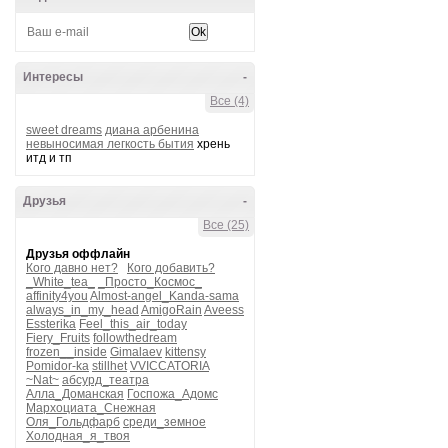
Интересы
-
Все (4)
sweet dreams
диана арбенина
невыносимая легкость бытия
хрень
итд и тп
Друзья
-
Все (25)
Друзья оффлайн
Кого давно нет?
Кого добавить?
_White_tea_
_Просто_Космос_
affinity4you
Almost-angel_Kanda-sama
always_in_my_head
AmigoRain
Aveess
Essterika
Feel_this_air_today
Fiery_Fruits
followthedream
frozen__inside
Gimalaev
kittensy
Pomidor-ka
stillhet
VVICCATORIA
~Nat~
абсурд_театра
Алла_Доманская
Госпожа_Адомс
Мархоциата_Снежная
Оля_Гольдфарб
среди_земное
Холодная_я_твоя