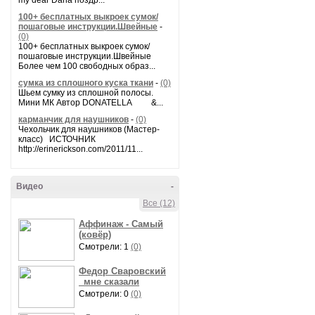
my dear Daria поздр...
100+ бесплатных выкроек сумок/
пошаговые инструкции.Швейные
-
(0)
100+ бесплатных выкроек сумок/
пошаговые инструкции.Швейные
Более чем 100 свободных образ...
сумка из сплошного куска ткани
-
(0)
Шьем сумку из сплошной полосы.
Мини МК Автор DONATELLA &...
карманчик для наушников
-
(0)
Чехольчик для наушников (Мастер-
класс) ИСТОЧНИК
http://erinerickson.com/2011/11...
Видео
-
Все (12)
Аффинаж - Самый
(ковёр)
Смотрели: 1
(0)
Федор Сваровский
_мне сказали
Смотрели: 0
(0)