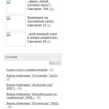
- Даша, какой
сегодня день? -
Смотрели: 709
(12)
Анимация на
гончарном круге
Смотрели: 12
(1)
- мой первый клип
в видео редакторе -
Смотрели: 28
(0)
Ссылки
-
Все (17)
Сшить клатч своими руками
-
(0)
Диана Арбенина "Аутодафе" 2012г
-
(2)
Диана Арбенина "Дезертир сна"
2007 г.
-
(0)
Диана Арбенина "Колыбельная по-
снайперски" 2008 г.
-
(0)
Диана Арбенина "Патронташ" 2002г.
-
(0)