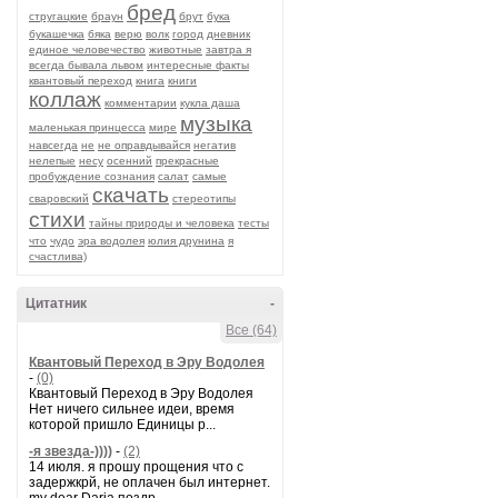
бред
стругацкие
браун
брут
бука
букашечка
бяка
верю
волк
город
дневник
единое человечество
животные
завтра я
всегда бывала львом
интересные факты
квантовый переход
книга
книги
коллаж
комментарии
кукла даша
музыка
маленькая принцесса
мире
навсегда
не
не оправдывайся
негатив
нелепые
несу
осенний
прекрасные
пробуждение сознания
салат
самые
скачать
сваровский
стереотипы
стихи
тайны природы и человека
тесты
что
чудо
эра водолея
юлия друнина
я
счастлива)
Цитатник
-
Все (64)
Квантовый Переход в Эру Водолея
-
(0)
Квантовый Переход в Эру Водолея
Нет ничего сильнее идеи, время
которой пришло Единицы р...
-я звезда-))))
-
(2)
14 июля. я прошу прощения что с
задержкрй, не оплачен был интернет.