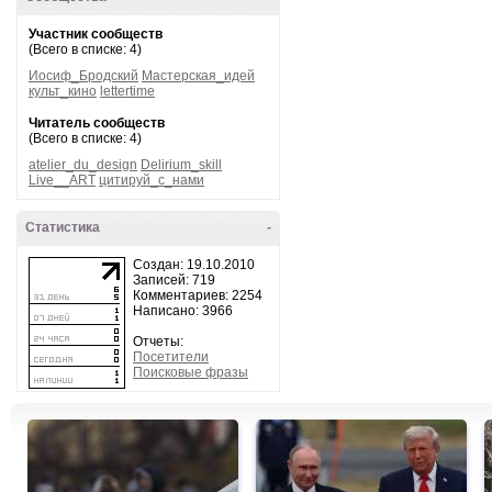
Участник сообществ
(Всего в списке: 4)
Иосиф_Бродский
Мастерская_идей
культ_кино
lettertime
Читатель сообществ
(Всего в списке: 4)
atelier_du_design
Delirium_skill
Live__ART
цитируй_с_нами
Статистика
-
Создан: 19.10.2010
Записей: 719
Комментариев: 2254
Написано: 3966
Отчеты:
Посетители
Поисковые фразы