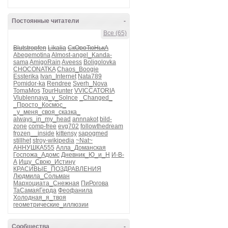
Постоянные читатели
-
Все (65)
Blutstropfen
Likalia
СкОроТюНькА
Abegemotina
Almost-angel_Kanda-
sama
AmigoRain
Aveess
Boligolovka
CHOCONATKA
Chaos_Boogie
Essterika
Ivan_Internet
Nata789
Pomidor-ka
Rendree
Sverh_Nova
TomaMos
TourHunter
VVICCATORIA
Vlublennaya_v_Solnce
_Changed_
_Просто_Космос_
_у_меня_своя_сказка_
always_in_my_head
annnakot
bild-
zone
comp-free
evg702
followthedream
frozen__inside
kittensy
sapogmed
stillhet
stroy-wikipedia
~Nat~
АННУШКА555
Алла_Доманская
Госпожа_Адомс
Дневник_Ю_и_Н
И-В-
А
Ищу_Свою_Истину
КРАСИВЫЕ_ПОЗДРАВЛЕНИЯ
Людмила_Сольман
Мархоциата_Снежная
ПиРогова
ТаСамаяГерда
Феофанила
Холодная_я_твоя
геометрические_иллюзии
Сообщества
-