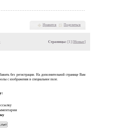
Нравится
Поделиться
»
Страницы:
[1] [
Новые
]
авить без регистрации. На дополнительной странице Вам
волы с изображения в специальное поле.
у:
 ссылку
омментарии
нку