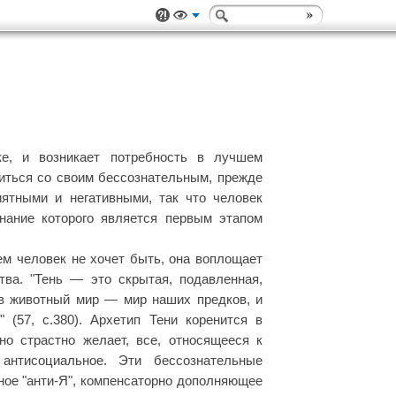
ке, и возникает потребность в лучшем
миться со своим бессознательным, прежде
иятными и негативными, так что человек
знание которого является первым этапом
ем человек не хочет быть, она воплощает
тва. "Тень — это скрытая, подавленная,
 в животный мир — мир наших предков, и
(57, с.380). Архетип Тени коренится в
но страстно желает, все, относящееся к
 антисоциальное. Эти бессознательные
ное "анти-Я", компенсаторно дополняющее