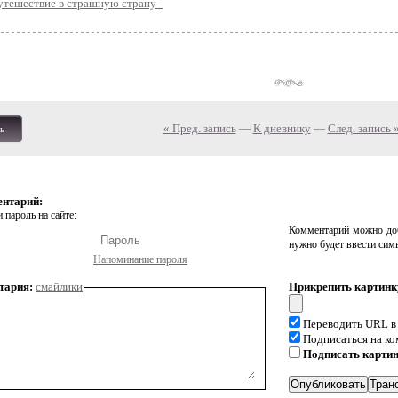
утешествие в страшную страну -
« Пред. запись
—
К дневнику
—
След. запись 
ь
ентарий:
 пароль на сайте:
Комментарий можно доб
нужно будет ввести сим
Напоминание пароля
тария:
смайлики
Прикрепить картинк
Переводить URL в
Подписаться на к
Подписать карти