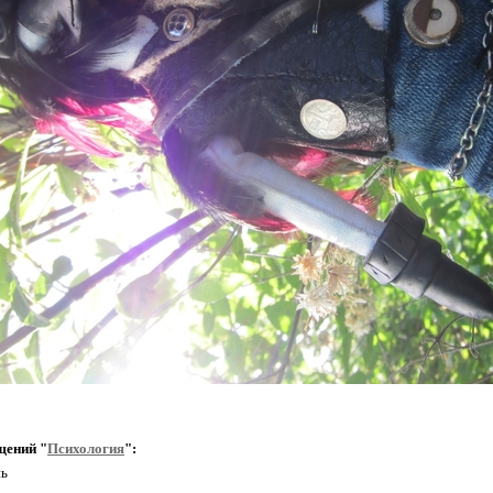
щений "
Психология
":
нь