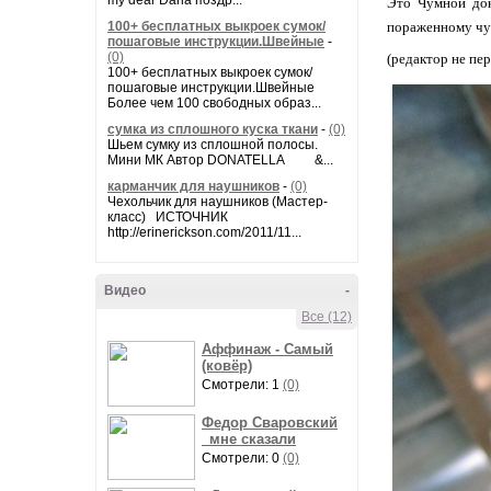
my dear Daria поздр...
Это Чумной док
100+ бесплатных выкроек сумок/
пораженному чум
пошаговые инструкции.Швейные
-
(0)
(редактор не пер
100+ бесплатных выкроек сумок/
пошаговые инструкции.Швейные
Более чем 100 свободных образ...
сумка из сплошного куска ткани
-
(0)
Шьем сумку из сплошной полосы.
Мини МК Автор DONATELLA &...
карманчик для наушников
-
(0)
Чехольчик для наушников (Мастер-
класс) ИСТОЧНИК
http://erinerickson.com/2011/11...
Видео
-
Все (12)
Аффинаж - Самый
(ковёр)
Смотрели: 1
(0)
Федор Сваровский
_мне сказали
Смотрели: 0
(0)