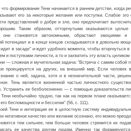
, что формирование Тени начинается в раннем детстве, когда ре
азывают его за некоторые желания или поступки. Слабое эго
ети представлений о добре и зле, оно предпочитает вытеснит
орошим. Таким образом, отторгнутыми оказываются целые 
, они становятся автономными, обрастают эмоциями и ч
ий потенциал и в конце концов складываются в довольно мощно
сидит в засаде" и-ждет удобного момента, чтобы вторгнуться в 
м и поступками личности, а то и захватить эту власть целиком 
ни — сложная и мучительная задача: "Встреча с самим собой
ное проецируется на других, на внешний мир. Если человек 
знание о ней, задача, хотя и в незначительной части, реше
ьное. Тень является жизненной частью личностного существ
. Устранить ее безболезненно — с помощью доказательств ли
Тени необычайно трудно, так как на первом плане оказывается
его беспомощности и бессилии" (56, с. 111).
оей Тени и интеграция ее в целостную систему индивидуальн
ли негативное качество или желание осознано, его можно преодо
новятся тем сильнее, чем больше человек стремится их пода
писать ее качества другим людям. Именно так формируются 