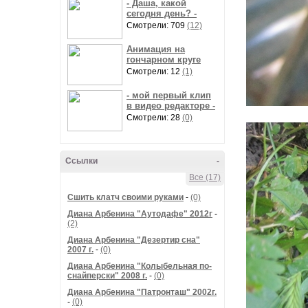
- Даша, какой
сегодня день? -
Смотрели: 709
(12)
Анимация на
гончарном круге
Смотрели: 12
(1)
- мой первый клип
в видео редакторе -
Смотрели: 28
(0)
Ссылки
-
Все (17)
Сшить клатч своими руками
-
(0)
Диана Арбенина "Аутодафе" 2012г
-
(2)
Диана Арбенина "Дезертир сна"
2007 г.
-
(0)
Диана Арбенина "Колыбельная по-
снайперски" 2008 г.
-
(0)
Диана Арбенина "Патронташ" 2002г.
-
(0)