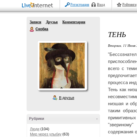
Регистрация
Вход
Рейтинги
Записи
Друзья
Комментарии
Скобка
ТЕНЬ
Вторник, 11 Июня 
"Бессознате
приспособлен
всего с тем
предпочитае
процесса инд
Тень как низ
несовместим
В друзья
низшая и об
таким образ
примитивных
Рубрики
-
"звериному"
Люди
(104)
содержания о
Мир через улыбку
(63)