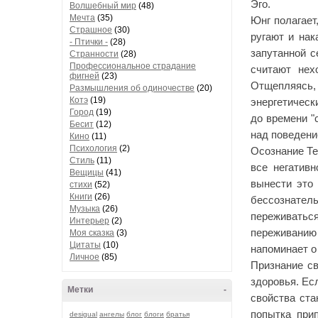
Эго.
Волшебный мир
(48)
Мечта
(35)
Юнг полагает
Страшное
(30)
ругают и нак
- Птички -
(28)
запутанной с
Странности
(28)
Профессиональное страдание
считают нех
фигней
(23)
Отщепляясь
Размышления об одиночестве
(20)
Котэ
(19)
энергетическ
Город
(19)
до времени "
Бесит
(12)
над поведение
Кино
(11)
Психология
(2)
Осознание Те
Стиль
(11)
все негатив
Вещицы
(41)
вынести это 
стихи
(52)
Книги
(26)
бессознател
Музыка
(26)
переживаться
Интерьер
(2)
переживанию 
Моя сказка
(3)
Цитаты
(10)
напоминает о 
Личное
(85)
Признание св
здоровья. Ес
Метки
-
свойства ста
попытка при
desigual
ангелы
блог
блоги
братья