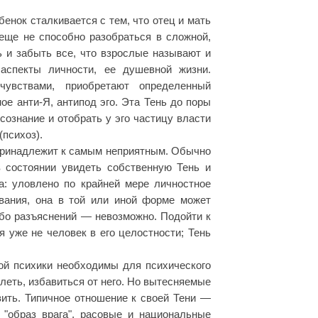
бенок сталкивается с тем, что отец и мать
 еще не способно разобраться в сложной,
ь и забыть все, что взрослые называют и
аспекты личности, ее душевной жизни.
увствами, приобретают определенный
е анти-Я, антипод эго. Эта Тень до поры
сознание и отобрать у эго частицу власти
(психоз).
 принадлежит к самым неприятным. Обычно
в состоянии увидеть собственную Тень и
на: уловлено по крайней мере личностное
ования, она в той или иной форме может
бо разъяснений — невозможно. Подойти к
 уже не человек в его целостности; Тень
ой психики необходимы для психического
леть, избавиться от него. Но вытесняемые
вить. Типичное отношение к своей Тени —
"образ врага", расовые и национальные