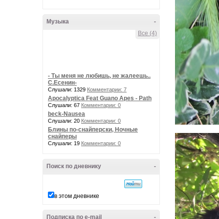
Музыка
-
Все (4)
- Ты меня не любишь, не жалеешь..
С.Есенин-
Слушали: 1329
Комментарии: 7
Apocalyptica Feat Guano Apes - Path
Слушали: 67
Комментарии: 0
beck-Nausea
Слушали: 20
Комментарии: 0
Блины по-снайперски, Ночные
снайперы
Слушали: 19
Комментарии: 0
Поиск по дневнику
-
в этом дневнике
Подписка по e-mail
-