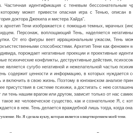
и. Частичная идентификация с теневым бессознательным чр
к которому может привести опасная игра с Тенью, описан в
тория доктора Джекила и мистера Хайда".
х архетип Тени изображается с помощью темных, мрачных (ино
видцем. Персонаж, воплощающий Тень, наделяется негативны
тупки. От его фигуры веет иррациональным ужасом, Тень мож
рхъестественными способностями. Архетип Тени как феномен ко
ндивида, порождает негативные проекции и проективные идент
ые психические конфликты, деструктивные действия, психосо
не является сугубо негативной и нежелательной частью психи
нь содержит ценности и информацию, в которых нуждается со
ь и включить в свою жизнь. Поэтому в юнгианском анализе при
ее присутствия в системе психики, а достигать с нею соглашен
т ли тень нашим врагом или другом, зависит только от нас сами
о такое же человеческое существо, как и сознательное Я, с к
дается в нем. Тень делается враждебной лишь тогда, когда она 
тупление. Но. Я сделала куклу, которая является олицетворением моей тени.