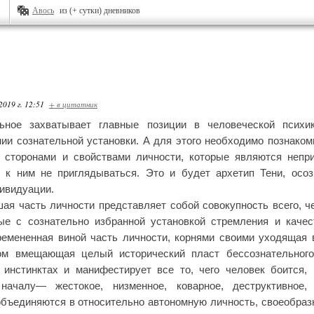
Авось
из (+ сутки) дневников
2019 г. 12:51
+ в цитатник
льное захватывает главные позиции в человеческой психи
ии сознательной установки. А для этого необходимо познако
и сторонами и свойствами личности, которые являются непр
т к ним не приглядываться. Это и будет архетип Тени, осо
ивидуации.
шая часть личности представляет собой совокупность всего, ч
ые с сознательно избранной установкой стремления и качес
ремененная виной часть личности, корнями своими уходящая
ом вмещающая целый исторический пласт бессознательного" 
 инстинктах и манифестирует все то, чего человек боится, 
 началу— жестокое, низменное, коварное, деструктивное,
бъединяются в относительно автономную личность, своеобраз