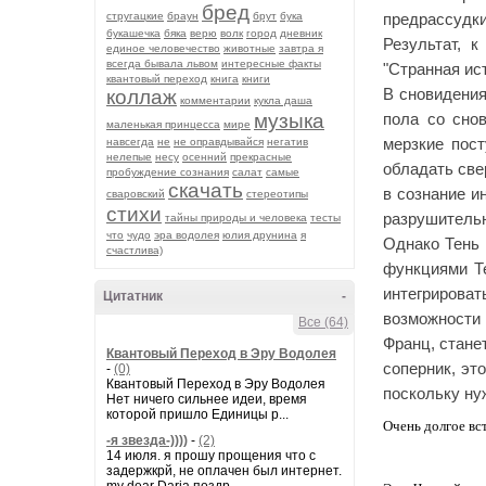
бред
стругацкие
браун
брут
бука
предрассудк
букашечка
бяка
верю
волк
город
дневник
Результат, 
единое человечество
животные
завтра я
всегда бывала львом
интересные факты
"Странная ис
квантовый переход
книга
книги
В сновидения
коллаж
комментарии
кукла даша
музыка
пола со сно
маленькая принцесса
мире
мерзкие пос
навсегда
не
не оправдывайся
негатив
нелепые
несу
осенний
прекрасные
обладать све
пробуждение сознания
салат
самые
скачать
в сознание и
сваровский
стереотипы
стихи
разрушительн
тайны природы и человека
тесты
что
чудо
эра водолея
юлия друнина
я
Однако Тень 
счастлива)
функциями Те
интегрироват
Цитатник
-
возможности 
Все (64)
Франц, стане
Квантовый Переход в Эру Водолея
соперник, эт
-
(0)
Квантовый Переход в Эру Водолея
поскольку нуж
Нет ничего сильнее идеи, время
которой пришло Единицы р...
Очень долгое вс
-я звезда-))))
-
(2)
14 июля. я прошу прощения что с
задержкрй, не оплачен был интернет.