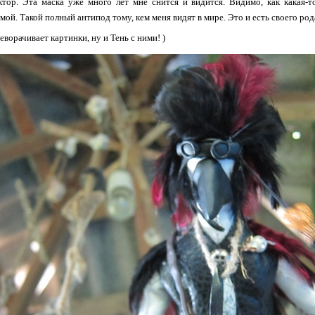
тор. Эта маска уже много лет мне снится и видится. Видимо, как какая-то
ой. Такой полный антипод тому, кем меня видят в мире. Это и есть своего род
еворачивает картинки, ну и Тень с ними! )