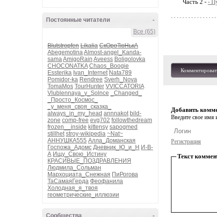
Часть 2 -
- П
Постоянные читатели
-
Все (65)
Blutstropfen
Likalia
СкОроТюНькА
Abegemotina
Almost-angel_Kanda-
sama
AmigoRain
Aveess
Boligolovka
CHOCONATKA
Chaos_Boogie
Комментироват
Essterika
Ivan_Internet
Nata789
Pomidor-ka
Rendree
Sverh_Nova
TomaMos
TourHunter
VVICCATORIA
Vlublennaya_v_Solnce
_Changed_
_Просто_Космос_
_у_меня_своя_сказка_
Добавить комм
always_in_my_head
annnakot
bild-
Введите свое имя и
zone
comp-free
evg702
followthedream
frozen__inside
kittensy
sapogmed
stillhet
stroy-wikipedia
~Nat~
АННУШКА555
Алла_Доманская
Регистрация
Госпожа_Адомс
Дневник_Ю_и_Н
И-В-
А
Ищу_Свою_Истину
Текст коммен
КРАСИВЫЕ_ПОЗДРАВЛЕНИЯ
Людмила_Сольман
Мархоциата_Снежная
ПиРогова
ТаСамаяГерда
Феофанила
Холодная_я_твоя
геометрические_иллюзии
Сообщества
-