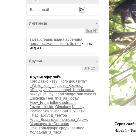
Интересы
-
Все (4)
sweet dreams
диана арбенина
невыносимая легкость бытия
хрень
итд и тп
Друзья
-
Все (25)
Друзья оффлайн
Кого давно нет?
Кого добавить?
_White_tea_
_Просто_Космос_
affinity4you
Almost-angel_Kanda-sama
always_in_my_head
AmigoRain
Aveess
Essterika
Feel_this_air_today
Fiery_Fruits
followthedream
frozen__inside
Gimalaev
kittensy
Pomidor-ka
stillhet
VVICCATORIA
~Nat~
абсурд_театра
Алла_Доманская
Госпожа_Адомс
Серия сооб
Мархоциата_Снежная
Оля_Гольдфарб
среди_земное
Часть 1 - Те
Холодная_я_твоя