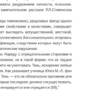
евата раздвоением личности, психозом.
 замечательном рассказе Р.Л.Стивенсона
гда темнокожих), уродливых фигур одного
ми свойствами и качествами, совершает
ет выглядеть могущественной, жестокой,
ллективного бессознательного, вторгаясь
ификации, следствием которых могут быть
матические нарушения.
ки. Наряду с отрицательными сторонами и
знание, но в такой форме, что их трудно
нято не уничтожать Тень, искореняя любые
ия. Как указывает ученица Юнга М.-Л. фон
х Тень — это не обязательно противник или
оторым последнее должно сосуществовать,
игнорируется или отрицается (69)."