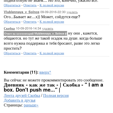
подноготную не знаем.... Но это, конечно, ужасно всё.
Обратиться
-
Ответить
-
К полной версии
09-09-2016-22:30
удалить
Vlublennaya_v_Solnce
Ого...Бывает же....х)) Может, сойдутся еще?
Обратиться
-
Ответить
-
К полной версии
10-09-2016-14:34
удалить
Скобка
ну они , кажется,
Ответ на комментарий Vlublennaya_v_Solnce
#
общаются. но тут же такой осадок на душе. когда больше
всего нужна поддержка и тебя бросают, разве это легко
простить?
Обратиться
-
Ответить
-
К полной версии
Комментарии (11):
вверх^
Вы сейчас не можете прокомментировать это сообщение.
Дневник - как же так - | Скобка - " I am a
box. Don't push me..." |
Лента друзей Скобка
/
Полная версия
Добавить в друзья
Страницы:
раньше»