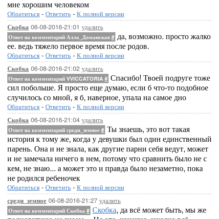
мне хорошим человеком
Обратиться
-
Ответить
-
К полной версии
06-08-2016-21:01
удалить
Скобка
да, возможно. просто жалко
Ответ на комментарий Алла_Доманская
#
ее. ведь тяжело первое время после родов.
Обратиться
-
Ответить
-
К полной версии
06-08-2016-21:02
удалить
Скобка
Спасибо! Твоей подруге тоже
Ответ на комментарий VVICCATORIA
#
сил побольше. Я просто еще думаю, если б что-то подобное
случилось со мной, я б, наверное, упала на самое дно
Обратиться
-
Ответить
-
К полной версии
06-08-2016-21:04
удалить
Скобка
Ты знаешь, это вот такая
Ответ на комментарий среди_земное
#
история к тому же, когда у девушки был один единственный
парень. Она и не знала, как другие парни себя ведут, может
и не замечала ничего в нем, потому что сравнить было не с
кем, не знаю... а может это и правда было незаметно, пока
не родился ребеночек
Обратиться
-
Ответить
-
К полной версии
06-08-2016-21:27
удалить
среди_земное
Скобка
, да всё может быть, мы же
Ответ на комментарий Скобка
#