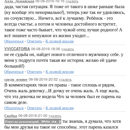
06-08-2016-16:16
удалить
Алла_Доманская
дада, частая ситуация. Я тоже от такого в шоке раньше была
(ну вообще это ненормально!), теперь уже так не удивляюсь,
но сочувствую... Ничего, всё к лучшему. Ребёнок - это
всегда счастье, а потом и человека достойного встретит,
такое тоже часто бывает, что чужой отец лучше родного! А
всё лишнее и ненужное из жизни уходит...
Обратиться
-
Ответить
-
К полной версии
06-08-2016-18:06
удалить
VVICCATORIA
не ее судьба он, найдет нового отличного мужчинку себе. у
меня у подруги почти такая же история. желаю ей удачи
большой!)
Обратиться
-
Ответить
-
К полной версии
06-08-2016-20:52
удалить
среди_земное
В комментариях твои пч правы - такое сплошь и рядом.
Очень жаль девочку...И дочку ее очень жаль. А еще жаль,
что эта девочка не видела Что за человек был ее парень на
самом деле.
Обратиться
-
Ответить
-
К полной версии
06-08-2016-21:00
удалить
Скобка
ты знаешь, я думала, что хотя
Ответ на комментарий _White_tea_
#
бы мои друзья на такое не способны. этот парень казался