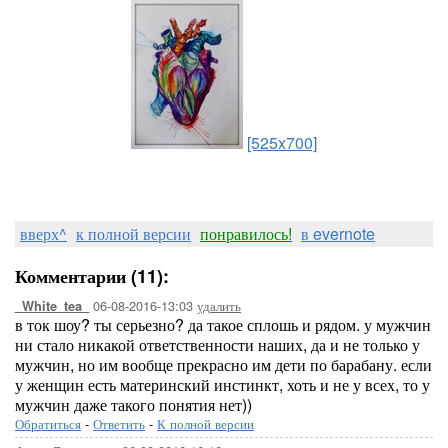
[525x700]
вверх^
к полной версии
понравилось!
в evernote
Комментарии (11):
06-08-2016-13:03
удалить
_White_tea_
в ток шоу? ты серьезно? да такое сплошь и рядом. у мужчин
ни стало никакой ответственности наших, да и не только у
мужчин, но им вообще прекрасно им дети по барабану. если
у женщин есть материнский инстинкт, хоть и не у всех, то у
мужчин даже такого понятия нет))
Обратиться
-
Ответить
-
К полной версии