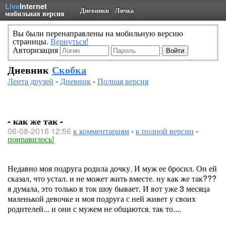
Live
Internet
Дневники
Личка
мобильная версия
Вы были перенаправлены на мобильную версию
страницы.
Вернуться!
Авторизация
Дневник
Скобка
Лента друзей
-
Дневник
-
Полная версия
- как же так -
06-08-2016 12:56
к комментариям
-
к полной версии
-
понравилось!
Недавно моя подруга родила дочку. И муж ее бросил. Он ей
сказал, что устал. и не может жить вместе. ну как же так???
я думала, это только в ток шоу бывает. И вот уже 3 месяца
маленькой девочке и моя подруга с ней живет у своих
родителей... и они с мужем не общаются. так то....