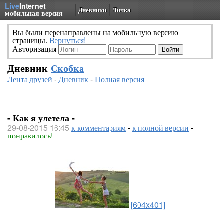
Live
Internet
Дневники
Личка
мобильная версия
Вы были перенаправлены на мобильную версию
страницы.
Вернуться!
Авторизация
Дневник
Скобка
Лента друзей
-
Дневник
-
Полная версия
- Как я улетела -
29-08-2015 16:45
к комментариям
-
к полной версии
-
понравилось!
[604x401]