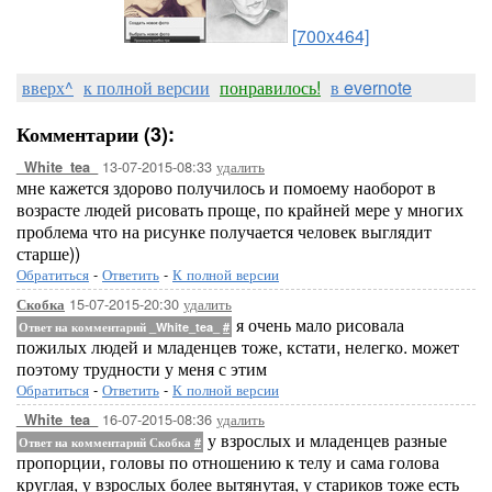
[700x464]
вверх^
к полной версии
понравилось!
в evernote
Комментарии (3):
13-07-2015-08:33
удалить
_White_tea_
мне кажется здорово получилось и помоему наоборот в
возрасте людей рисовать проще, по крайней мере у многих
проблема что на рисунке получается человек выглядит
старше))
Обратиться
-
Ответить
-
К полной версии
15-07-2015-20:30
удалить
Скобка
я очень мало рисовала
Ответ на комментарий _White_tea_
#
пожилых людей и младенцев тоже, кстати, нелегко. может
поэтому трудности у меня с этим
Обратиться
-
Ответить
-
К полной версии
16-07-2015-08:36
удалить
_White_tea_
у взрослых и младенцев разные
Ответ на комментарий Скобка
#
пропорции, головы по отношению к телу и сама голова
круглая, у взрослых более вытянутая, у стариков тоже есть