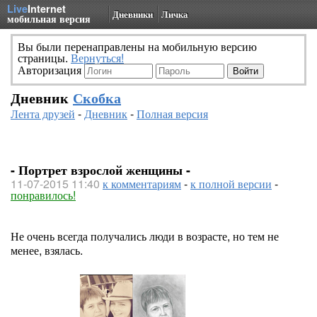
Live
Internet
Дневники
Личка
мобильная версия
Вы были перенаправлены на мобильную версию
страницы.
Вернуться!
Авторизация
Дневник
Скобка
Лента друзей
-
Дневник
-
Полная версия
- Портрет взрослой женщины -
11-07-2015 11:40
к комментариям
-
к полной версии
-
понравилось!
Не очень всегда получались люди в возрасте, но тем не
менее, взялась.