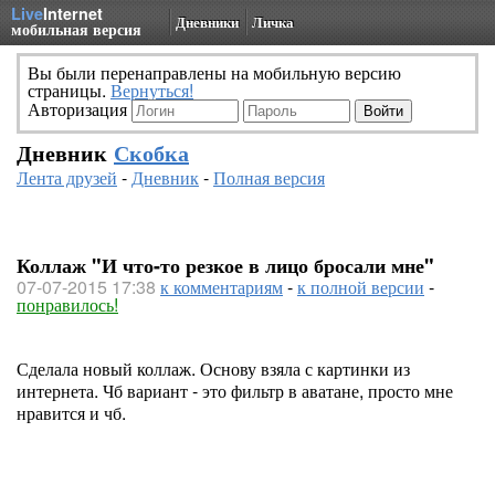
Live
Internet
Дневники
Личка
мобильная версия
Вы были перенаправлены на мобильную версию
страницы.
Вернуться!
Авторизация
Дневник
Скобка
Лента друзей
-
Дневник
-
Полная версия
Коллаж "И что-то резкое в лицо бросали мне"
07-07-2015 17:38
к комментариям
-
к полной версии
-
понравилось!
Сделала новый коллаж. Основу взяла с картинки из
интернета. Чб вариант - это фильтр в аватане, просто мне
нравится и чб.