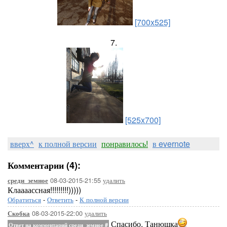
[700x525]
7.
[525x700]
вверх^
к полной версии
понравилось!
в evernote
Комментарии (4):
08-03-2015-21:55
удалить
среди_земное
Клаааассная!!!!!!!!!)))))
Обратиться
-
Ответить
-
К полной версии
08-03-2015-22:00
удалить
Скобка
Спасибо, Танюшка
Ответ на комментарий среди_земное
#