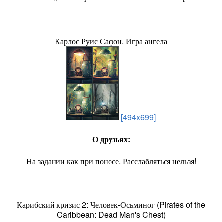
Карлос Руис Сафон. Игра ангела
[494x699]
О друзьях:
На задании как при поносе. Расслабляться нельзя!
Карибский кризис 2: Человек-Осьминог (Pirates of the
Caribbean: Dead Man's Chest)