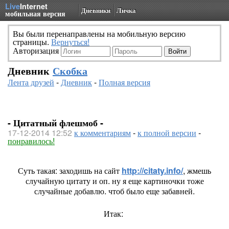
Live
Internet
Дневники
Личка
мобильная версия
Вы были перенаправлены на мобильную версию
страницы.
Вернуться!
Авторизация
Дневник
Скобка
Лента друзей
-
Дневник
-
Полная версия
- Цитатный флешмоб -
17-12-2014 12:52
к комментариям
-
к полной версии
-
понравилось!
Суть такая: заходишь на сайт
http://citaty.info/
, жмешь
случайную цитату и оп. ну я еще картиночки тоже
случайные добавлю. чтоб было еще забавней.
Итак: