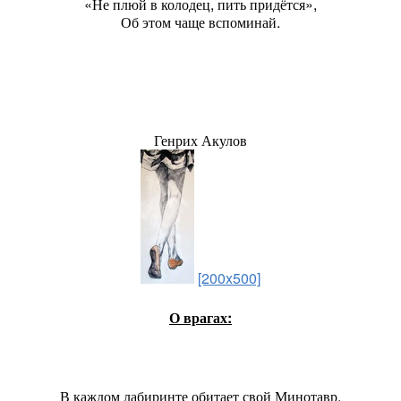
«Не плюй в колодец, пить придётся»,
Об этом чаще вспоминай.
Генрих Акулов
[200x500]
О врагах:
В каждом лабиринте обитает свой Минотавр.