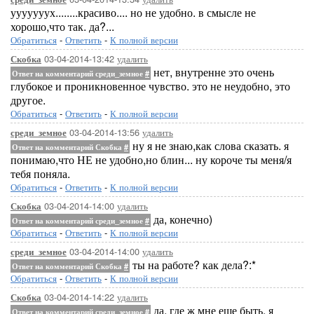
ууууууух........красиво.... но не удобно. в смысле не
хорошо,что так. да?...
Обратиться
-
Ответить
-
К полной версии
03-04-2014-13:42
удалить
Скобка
нет, внутренне это очень
Ответ на комментарий среди_земное
#
глубокое и проникновенное чувство. это не неудобно, это
другое.
Обратиться
-
Ответить
-
К полной версии
03-04-2014-13:56
удалить
среди_земное
ну я не знаю,как слова сказать. я
Ответ на комментарий Скобка
#
понимаю,что НЕ не удобно,но блин... ну короче ты меня/я
тебя поняла.
Обратиться
-
Ответить
-
К полной версии
03-04-2014-14:00
удалить
Скобка
да, конечно)
Ответ на комментарий среди_земное
#
Обратиться
-
Ответить
-
К полной версии
03-04-2014-14:00
удалить
среди_земное
ты на работе? как дела?:*
Ответ на комментарий Скобка
#
Обратиться
-
Ответить
-
К полной версии
03-04-2014-14:22
удалить
Скобка
да, где ж мне еще быть. я
Ответ на комментарий среди_земное
#