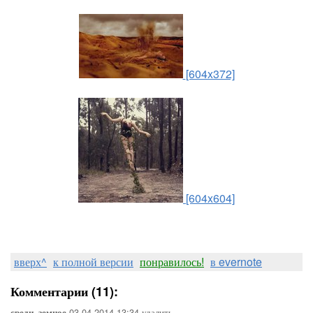
[604x372]
[604x604]
вверх^
к полной версии
понравилось!
в evernote
Комментарии (11):
03-04-2014-13:34
удалить
среди_земное