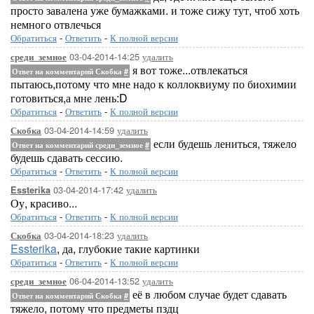
просто завалена уже бумажками. и тоже сижу тут, чтоб хоть
немного отвлечься
Обратиться
-
Ответить
-
К полной версии
03-04-2014-14:25
удалить
среди_земное
я вот тоже...отвлекаться
Ответ на комментарий Скобка
#
пытаюсь,потому что мне надо к коллоквиуму по биохимии
готовиться,а мне лень:D
Обратиться
-
Ответить
-
К полной версии
03-04-2014-14:59
удалить
Скобка
если будешь лениться, тяжело
Ответ на комментарий среди_земное
#
будешь сдавать сессию.
Обратиться
-
Ответить
-
К полной версии
03-04-2014-17:42
удалить
Essterika
Оу, красиво...
Обратиться
-
Ответить
-
К полной версии
03-04-2014-18:23
удалить
Скобка
Essterika
, да, глубокие такие картинки
Обратиться
-
Ответить
-
К полной версии
06-04-2014-13:52
удалить
среди_земное
её в любом случае будет сдавать
Ответ на комментарий Скобка
#
тяжело, потому что предметы пздц