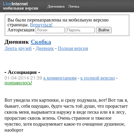
Live
Internet
Дневники
Личка
мобильная версия
Вы были перенаправлены на мобильную версию
страницы.
Вернуться!
Авторизация
Дневник
Скобка
Лента друзей
-
Дневник
-
Полная версия
- Ассоциация -
01-04-2014 21:39
к комментариям
-
к полной версии
-
понравилось!
Вот увидела эти картинки, и сразу подумала, вот! Вот так я,
бывает, себя ощущаю, будто часть той души, что прорастает
сквозь меня, вырывается наружу в виде песка или я в лесу,
прорастаю сквозь зелень. Очень странное и тяжелое
чувство, хотя подразумевает какое-то очищение душевное,
наоборот