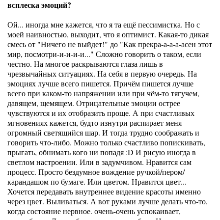
всплеска эмоций?
Ой... иногда мне кажется, что я та ещё пессимистка. Но с
моей наивностью, выходит, что я оптимист. Какая-то дикая
смесь от "Ничего не выйдет!" до "Как прекра-а-а-а-асен этот
мир, посмотри-и-и-и-и..." Сложно говорить о таком, если
честно. На многое раскрываются глаза лишь в
чрезвычайных ситуациях. На себя в первую очередь. На
эмоциях лучше всего пишется. Причём пишется лучше
всего при каком-то напряжении или при чём-то тягучем,
давящем, щемящем. Отрицательные эмоции острее
чувствуются и их отобразить проще. А при счастливых
мгновениях кажется, будто изнутри распирает меня
огромный светящийся шар. И тогда трудно соображать и
говорить что-либо. Можно только счастливо попискивать,
прыгать, обнимать кого ни попадя :D И рисую иногда в
светлом настроении. Или в задумчивом. Нравится сам
процесс. Просто бездумное вождение ручкой/пером/
карандашом по бумаге. Или цветом. Нравится цвет...
Хочется передавать внутреннее видение красоты именно
через цвет. Выливаться. А вот руками лучше делать что-то,
когда состояние нервное. очень-очень успокаивает,