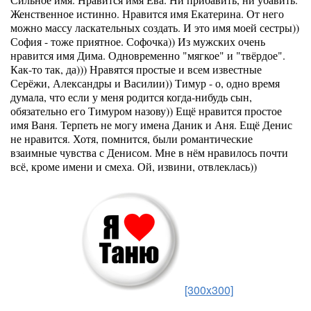
Женственное истинно. Нравится имя Екатерина. От него
можно массу ласкательных создать. И это имя моей сестры))
София - тоже приятное. Софочка)) Из мужских очень
нравится имя Дима. Одновременно "мягкое" и "твёрдое".
Как-то так, да))) Нравятся простые и всем известные
Серёжи, Александры и Василии)) Тимур - о, одно время
думала, что если у меня родится когда-нибудь сын,
обязательно его Тимуром назову)) Ещё нравится простое
имя Ваня. Терпеть не могу имена Даник и Аня. Ещё Денис
не нравится. Хотя, помнится, были романтические
взаимные чувства с Денисом. Мне в нём нравилось почти
всё, кроме имени и смеха. Ой, извини, отвлеклась))
[300x300]