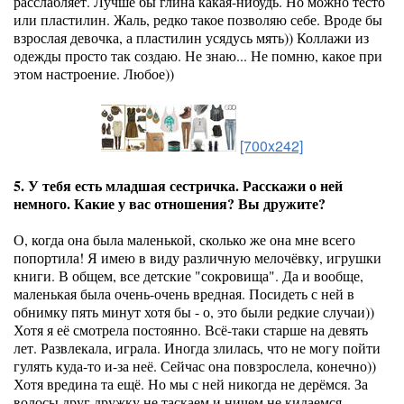
расслабляет. Лучше бы глина какая-нибудь. Но можно тесто
или пластилин. Жаль, редко такое позволяю себе. Вроде бы
взрослая девочка, а пластилин усядусь мять)) Коллажи из
одежды просто так создаю. Не знаю... Не помню, какое при
этом настроение. Любое))
[700x242]
5. У тебя есть младшая сестричка. Расскажи о ней
немного. Какие у вас отношения? Вы дружите?
О, когда она была маленькой, сколько же она мне всего
попортила! Я имею в виду различную мелочёвку, игрушки
книги. В общем, все детские "сокровища". Да и вообще,
маленькая была очень-очень вредная. Посидеть с ней в
обнимку пять минут хотя бы - о, это были редкие случаи))
Хотя я её смотрела постоянно. Всё-таки старше на девять
лет. Развлекала, играла. Иногда злилась, что не могу пойти
гулять куда-то и-за неё. Сейчас она повзрослела, конечно))
Хотя вредина та ещё. Но мы с ней никогда не дерёмся. За
волосы друг дружку не таскаем и ничем не кидаемся.