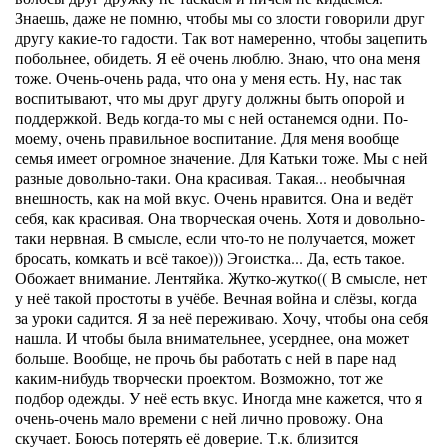
Знаешь, даже не помню, чтобы мы со злости говорили друг
другу какие-то гадости. Так вот намеренно, чтобы зацепить
побольнее, обидеть. Я её очень люблю. Знаю, что она меня
тоже. Очень-очень рада, что она у меня есть. Ну, нас так
воспитывают, что мы друг другу должны быть опорой и
поддержкой. Ведь когда-то мы с ней останемся одни. По-
моему, очень правильное воспитание. Для меня вообще
семья имеет огромное значение. Для Катьки тоже. Мы с ней
разные довольно-таки. Она красивая. Такая... необычная
внешность, как на мой вкус. Очень нравится. Она и ведёт
себя, как красивая. Она творческая очень. Хотя и довольно-
таки нервная. В смысле, если что-то не получается, может
бросать, комкать и всё такое))) Эгоистка... Да, есть такое.
Обожает внимание. Лентяйка. Жутко-жутко(( В смысле, нет
у неё такой простоты в учёбе. Вечная война и слёзы, когда
за уроки садится. Я за неё переживаю. Хочу, чтобы она себя
нашла. И чтобы была внимательнее, усерднее, она может
больше. Вообще, не прочь бы работать с ней в паре над
каким-нибудь творчески проектом. Возможно, тот же
подбор одежды. У неё есть вкус. Иногда мне кажется, что я
очень-очень мало времени с ней лично провожу. Она
скучает. Боюсь потерять её доверие. Т.к. близится