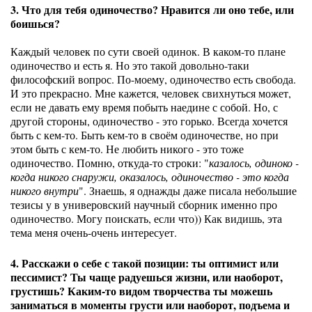
3. Что для тебя одиночество? Нравится ли оно тебе, или
боишься?
Каждый человек по сути своей одинок. В каком-то плане
одиночество и есть я. Но это такой довольно-таки
философский вопрос. По-моему, одиночество есть свобода.
И это прекрасно. Мне кажется, человек свихнуться может,
если не давать ему время побыть наедине с собой. Но, с
другой стороны, одиночество - это горько. Всегда хочется
быть с кем-то. Быть кем-то в своём одиночестве, но при
этом быть с кем-то. Не любить никого - это тоже
одиночество. Помню, откуда-то строки: "
казалось, одиноко -
когда никого снаружи, оказалось, одиночество - это когда
никого внутри
". Знаешь, я однажды даже писала небольшие
тезисы у в универовский научный сборник именно про
одиночество. Могу поискать, если что)) Как видишь, эта
тема меня очень-очень интересует.
4. Расскажи о себе с такой позиции: ты оптимист или
пессимист? Ты чаще радуешься жизни, или наоборот,
грустишь? Каким-то видом творчества ты можешь
заниматься в моменты грусти или наоборот, подъема и