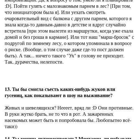
:D]. Пойти гулять с малознакомым парнем в лес? [При том,
что инициатором была я]. Или уехать смотреть
очаровательный вид с балкона с другим парнем, которого я
знала когда-то давным-давно в детстве и вдруг случайно
встретила [при этом вылезти из маршрутки, когда уже ехала
домой и без гроша в кармане]. Или тот наш "марш-бросок" с
подругой по зимнему лесу, о котором упоминала в вопросе
о риске. (Вообще, о том случае даже где-то пост должен
быть). А так... ничего такого "Ух" в голову не приходит.
Так, дурачества, нелепости.
13. Ты бы смогла съесть каких-нибудь жуков или
гусениц, как показывают в шоу на выживание?
Живых и шевелящихся? Неееет, вряд ли :D Они противные.
В руки жутко брать, не то что в рот. А зажаренных
насекомых может быть и попробовала бы. Любопытно всё-
таки))
14. Ты хочешь путешествовать? Мечтаешь ли побывать