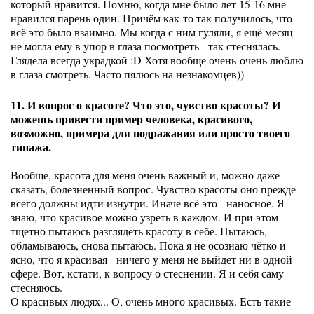
который нравится. Помню, когда мне было лет 15-16 мне
нравился парень один. Причём как-то так получилось, что
всё это было взаимно. Мы когда с ним гуляли, я ещё месяц
не могла ему в упор в глаза посмотреть - так стеснялась.
Глядела всегда украдкой :D Хотя вообще очень-очень люблю
в глаза смотреть. Часто пялюсь на незнакомцев))
11. И вопрос о красоте? Что это, чувство красоты? И
можешь привести пример человека, красивого,
возможно, примера для подражания или просто твоего
типажа.
Вообще, красота для меня очень важный и, можно даже
сказать, болезненный вопрос. Чувство красоты оно прежде
всего должны идти изнутри. Иначе всё это - наносное. Я
знаю, что красивое можно узреть в каждом. И при этом
тщетно пытаюсь разглядеть красоту в себе. Пытаюсь,
обламываюсь, снова пытаюсь. Пока я не осознаю чётко и
ясно, что я красивая - ничего у меня не выйдет ни в одной
сфере. Вот, кстати, к вопросу о стеснении. Я и себя саму
стесняюсь.
О красивых людях... О, очень много красивых. Есть такие