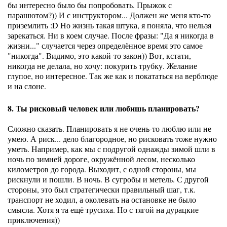
бы интересно было бы попробовать. Прыжок с
парашютом?)) И с инструктором... Должен же меня кто-то
приземлить :D Но жизнь такая штука, я поняла, что нельзя
зарекаться. Ни в коем случае. После фразы: "Да я никогда в
жизни..." случается через определённое время это самое
"никогда". Видимо, это какой-то закон)) Вот, кстати,
никогда не делала, но хочу: покурить трубку. Желание
глупое, но интересное. Так же как и покататься на верблюде
и на слоне.
8. Ты рисковый человек или любишь планировать?
Сложно сказать. Планировать я не очень-то люблю или не
умею. А риск... дело благородное, но рисковать тоже нужно
уметь. Например, как мы с подругой однажды зимой шли в
ночь по зимней дороге, окружённой лесом, несколько
километров до города. Выходит, с одной стороны, мы
рискнули и пошли. В ночь. В сугробы и метель. С другой
стороны, это был стратегически правильный шаг, т.к.
транспорт не ходил, а околевать на остановке не было
смысла. Хотя я та ещё трусиха. Но с тягой на дурацкие
приключения))