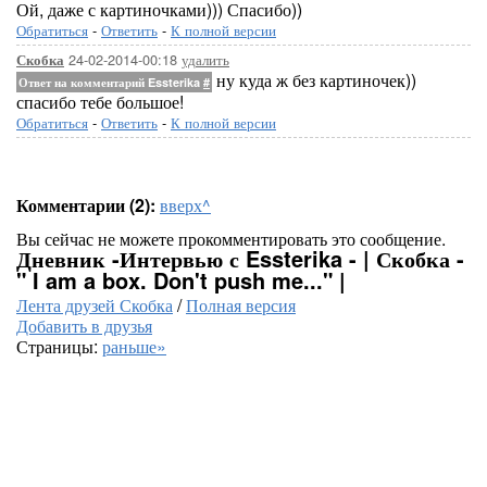
Ой, даже с картиночками))) Спасибо))
Обратиться
-
Ответить
-
К полной версии
24-02-2014-00:18
удалить
Скобка
ну куда ж без картиночек))
Ответ на комментарий Essterika
#
спасибо тебе большое!
Обратиться
-
Ответить
-
К полной версии
Комментарии (2):
вверх^
Вы сейчас не можете прокомментировать это сообщение.
Дневник -Интервью с Essterika - | Скобка -
" I am a box. Don't push me..." |
Лента друзей Скобка
/
Полная версия
Добавить в друзья
Страницы:
раньше»