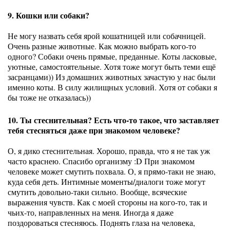
9. Кошки или собаки?
Не могу назвать себя ярой кошатницей или собачницей.
Очень разные животные. Как можно выбрать кого-то
одного? Собаки очень прямые, преданные. Коты ласковые,
уютные, самостоятельные. Хотя тоже могут быть теми ещё
засранцами)) Из домашних животных зачастую у нас были
именно коты. В силу жилищных условий. Хотя от собаки я
бы тоже не отказалась))
10. Ты стеснительная? Есть что-то такое, что заставляет
тебя стесняться даже при знакомом человеке?
О, я дико стеснительная. Хорошо, правда, что я не так уж
часто краснею. Спасибо организму :D При знакомом
человеке может смутить похвала. О, я прямо-таки не знаю,
куда себя деть. Интимные моменты/диалоги тоже могут
смутить довольно-таки сильно. Вообще, всяческие
выражения чувств. Как с моей стороны на кого-то, так и
чьих-то, направленных на меня. Иногда я даже
поздороваться стесняюсь. Поднять глаза на человека,