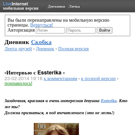
Live
Internet
Дневники
Личка
мобильная версия
Вы были перенаправлены на мобильную версию
страницы.
Вернуться!
Авторизация
Дневник
Скобка
Лента друзей
-
Дневник
-
Полная версия
-Интервью с Essterika -
23-02-2014 19:18
к комментариям
-
к полной версии
-
понравилось!
Загадочная, красивая и очень интересная девушка
Essterika
. Кто
же ты?
Должна признаться, я под впечатлением (это не лесть!)