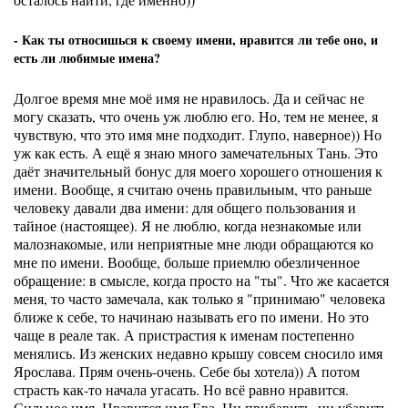
- Как ты относишься к своему имени, нравится ли тебе оно, и
есть ли любимые имена?
Долгое время мне моё имя не нравилось. Да и сейчас не
могу сказать, что очень уж люблю его. Но, тем не менее, я
чувствую, что это имя мне подходит. Глупо, наверное)) Но
уж как есть. А ещё я знаю много замечательных Тань. Это
даёт значительный бонус для моего хорошего отношения к
имени. Вообще, я считаю очень правильным, что раньше
человеку давали два имени: для общего пользования и
тайное (настоящее). Я не люблю, когда незнакомые или
малознакомые, или неприятные мне люди обращаются ко
мне по имени. Вообще, больше приемлю обезличенное
обращение: в смысле, когда просто на "ты". Что же касается
меня, то часто замечала, как только я "принимаю" человека
ближе к себе, то начинаю называть его по имени. Но это
чаще в реале так. А пристрастия к именам постепенно
менялись. Из женских недавно крышу совсем сносило имя
Ярослава. Прям очень-очень. Себе бы хотела)) А потом
страсть как-то начала угасать. Но всё равно нравится.
Сильное имя. Нравится имя Ева. Ни прибавить, ни убавить.