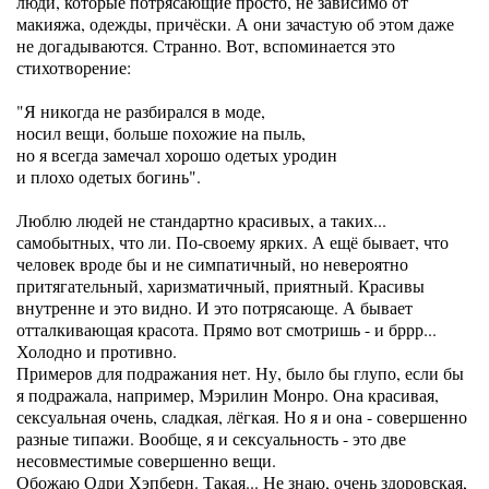
люди, которые потрясающие просто, не зависимо от
макияжа, одежды, причёски. А они зачастую об этом даже
не догадываются. Странно. Вот, вспоминается это
стихотворение:
"Я никогда не разбирался в моде,
носил вещи, больше похожие на пыль,
но я всегда замечал хорошо одетых уродин
и плохо одетых богинь".
Люблю людей не стандартно красивых, а таких...
самобытных, что ли. По-своему ярких. А ещё бывает, что
человек вроде бы и не симпатичный, но невероятно
притягательный, харизматичный, приятный. Красивы
внутренне и это видно. И это потрясающе. А бывает
отталкивающая красота. Прямо вот смотришь - и бррр...
Холодно и противно.
Примеров для подражания нет. Ну, было бы глупо, если бы
я подражала, например, Мэрилин Монро. Она красивая,
сексуальная очень, сладкая, лёгкая. Но я и она - совершенно
разные типажи. Вообще, я и сексуальность - это две
несовместимые совершенно вещи.
Обожаю Одри Хэпберн. Такая... Не знаю, очень здоровская,