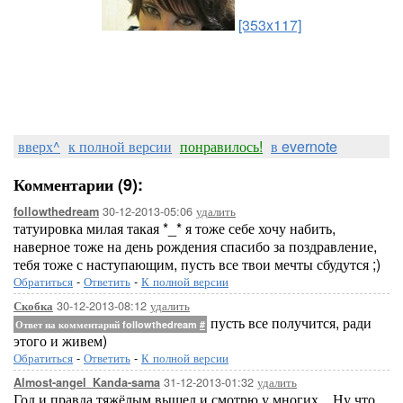
[353x117]
вверх^
к полной версии
понравилось!
в evernote
Комментарии (9):
30-12-2013-05:06
удалить
followthedream
татуировка милая такая *_* я тоже себе хочу набить,
наверное тоже на день рождения спасибо за поздравление,
тебя тоже с наступающим, пусть все твои мечты сбудутся ;)
Обратиться
-
Ответить
-
К полной версии
30-12-2013-08:12
удалить
Скобка
пусть все получится, ради
Ответ на комментарий followthedream
#
этого и живем)
Обратиться
-
Ответить
-
К полной версии
31-12-2013-01:32
удалить
Almost-angel_Kanda-sama
Год и правда тяжёлым вышел и смотрю у многих... Ну что