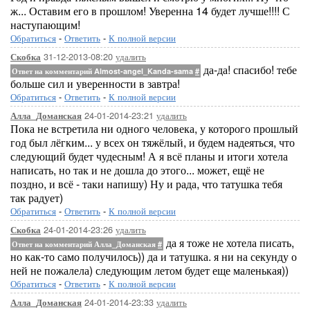
ж... Оставим его в прошлом! Уверенна 14 будет лучше!!!! С
наступающим!
Обратиться
-
Ответить
-
К полной версии
31-12-2013-08:20
удалить
Скобка
да-да! спасибо! тебе
Ответ на комментарий Almost-angel_Kanda-sama
#
больше сил и уверенности в завтра!
Обратиться
-
Ответить
-
К полной версии
24-01-2014-23:21
удалить
Алла_Доманская
Пока не встретила ни одного человека, у которого прошлый
год был лёгким... у всех он тяжёлый, и будем надеяться, что
следующий будет чудесным! А я всё планы и итоги хотела
написать, но так и не дошла до этого... может, ещё не
поздно, и всё - таки напишу) Ну и рада, что татушка тебя
так радует)
Обратиться
-
Ответить
-
К полной версии
24-01-2014-23:26
удалить
Скобка
да я тоже не хотела писать,
Ответ на комментарий Алла_Доманская
#
но как-то само получилось)) да и татушка. я ни на секунду о
ней не пожалела) следующим летом будет еще маленькая))
Обратиться
-
Ответить
-
К полной версии
24-01-2014-23:33
удалить
Алла_Доманская