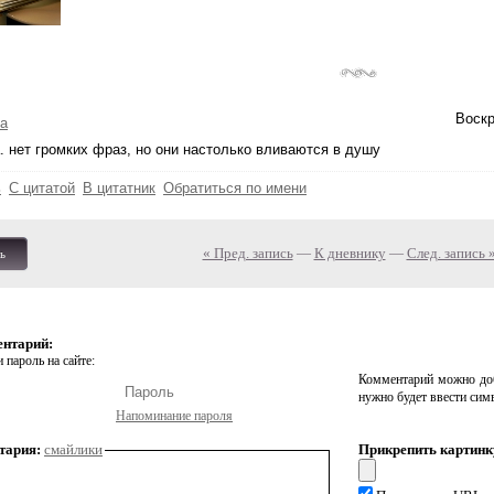
Воскр
а
. нет громких фраз, но они настолько вливаются в душу
ь
С цитатой
В цитатник
Обратиться по имени
« Пред. запись
—
К дневнику
—
След. запись 
ь
ентарий:
 пароль на сайте:
Комментарий можно доб
нужно будет ввести сим
Напоминание пароля
тария:
смайлики
Прикрепить картинк