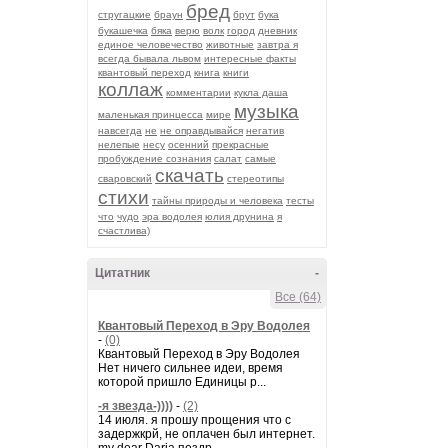
бред
стругацкие
браун
брут
бука
букашечка
бяка
верю
волк
город
дневник
единое человечество
животные
завтра я
всегда бывала львом
интересные факты
квантовый переход
книга
книги
коллаж
комментарии
кукла даша
музыка
маленькая принцесса
мире
навсегда
не
не оправдывайся
негатив
нелепые
несу
осенний
прекрасные
пробуждение сознания
салат
самые
скачать
сваровский
стереотипы
стихи
тайны природы и человека
тесты
что
чудо
эра водолея
юлия друнина
я
счастлива)
Цитатник
-
Все (64)
Квантовый Переход в Эру Водолея
-
(0)
Квантовый Переход в Эру Водолея
Нет ничего сильнее идеи, время
которой пришло Единицы р...
-я звезда-))))
-
(2)
14 июля. я прошу прощения что с
задержкрй, не оплачен был интернет.