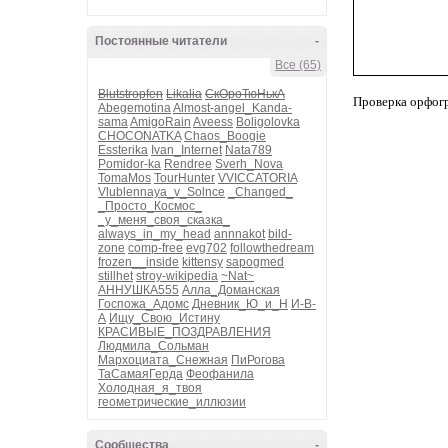
Постоянные читатели
-
Все (65)
Blutstropfen
Likalia
СкОроТюНькА
Проверка орфог
Abegemotina
Almost-angel_Kanda-
sama
AmigoRain
Aveess
Boligolovka
CHOCONATKA
Chaos_Boogie
Essterika
Ivan_Internet
Nata789
Pomidor-ka
Rendree
Sverh_Nova
TomaMos
TourHunter
VVICCATORIA
Vlublennaya_v_Solnce
_Changed_
_Просто_Космос_
_у_меня_своя_сказка_
always_in_my_head
annnakot
bild-
zone
comp-free
evg702
followthedream
frozen__inside
kittensy
sapogmed
stillhet
stroy-wikipedia
~Nat~
АННУШКА555
Алла_Доманская
Госпожа_Адомс
Дневник_Ю_и_Н
И-В-
А
Ищу_Свою_Истину
КРАСИВЫЕ_ПОЗДРАВЛЕНИЯ
Людмила_Сольман
Мархоциата_Снежная
ПиРогова
ТаСамаяГерда
Феофанила
Холодная_я_твоя
геометрические_иллюзии
Сообщества
-