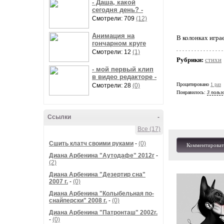
- Даша, какой
сегодня день? -
Смотрели: 709
(12)
Анимация на
В колонках игра
гончарном круге
Смотрели: 12
(1)
Рубрики:
стихи
- мой первый клип
в видео редакторе -
Процитировано
1 раз
Смотрели: 28
(0)
Понравилось:
3 польз
Ссылки
-
Все (17)
Сшить клатч своими руками
-
(0)
Комментироват
Диана Арбенина "Аутодафе" 2012г
-
(2)
Диана Арбенина "Дезертир сна"
2007 г.
-
(0)
Диана Арбенина "Колыбельная по-
снайперски" 2008 г.
-
(0)
Диана Арбенина "Патронташ" 2002г.
-
(0)