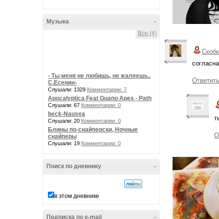
Музыка
-
Все (4)
Скобк
согласна
- Ты меня не любишь, не жалеешь..
Ответит
С.Есенин-
Слушали: 1329
Комментарии: 7
Apocalyptica Feat Guano Apes - Path
Слушали: 67
Комментарии: 0
beck-Nausea
т
Слушали: 20
Комментарии: 0
Блины по-снайперски, Ночные
О
снайперы
Слушали: 19
Комментарии: 0
Поиск по дневнику
-
в этом дневнике
Подписка по e-mail
-