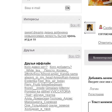
Интересы
-
Все (4)
Скобк
sweet dreams
диана арбенина
согласна
невыносимая легкость бытия
хрень
итд и тп
Ответит
Друзья
-
Все (25)
Комментироват
Друзья оффлайн
Кого давно нет?
Кого добавить?
_White_tea_
_Просто_Космос_
affinity4you
Almost-angel_Kanda-sama
always_in_my_head
AmigoRain
Aveess
Добавить комм
Essterika
Feel_this_air_today
Введите свое имя и
Fiery_Fruits
followthedream
frozen__inside
Gimalaev
kittensy
Pomidor-ka
stillhet
VVICCATORIA
Регистрация
~Nat~
абсурд_театра
Алла_Доманская
Госпожа_Адомс
Текст коммен
Мархоциата_Снежная
Оля_Гольдфарб
среди_земное
Холодная_я_твоя