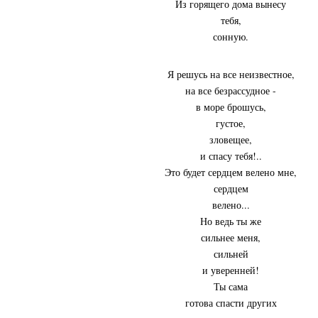
Из горящего дома вынесу
тебя,
сонную.
Я решусь на все неизвестное,
на все безрассудное -
в море брошусь,
густое,
зловещее,
и спасу тебя!..
Это будет сердцем велено мне,
сердцем
велено...
Но ведь ты же
сильнее меня,
сильней
и уверенней!
Ты сама
готова спасти других