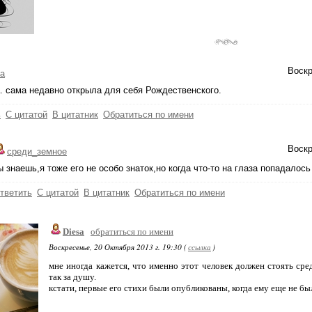
Воскр
а
. сама недавно открыла для себя Рождественского.
ь
С цитатой
В цитатник
Обратиться по имени
Воскр
среди_земное
ы знаешь,я тоже его не особо знаток,но когда что-то на глаза попадалось 
тветить
С цитатой
В цитатник
Обратиться по имени
Diesa
обратиться по имени
Воскресенье, 20 Октября 2013 г. 19:30 (
ссылка
)
мне иногда кажется, что именно этот человек должен стоять сре
так за душу.
кстати, первые его стихи были опубликованы, когда ему еще не было