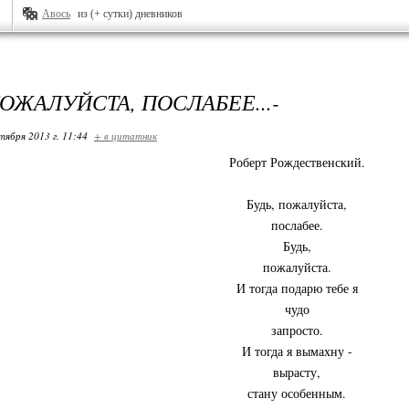
Авось
из (+ сутки) дневников
ПОЖАЛУЙСТА, ПОСЛАБЕЕ...-
тября 2013 г. 11:44
+ в цитатник
Роберт Рождественский.
Будь, пожалуйста,
послабее.
Будь,
пожалуйста.
И тогда подарю тебе я
чудо
запросто.
И тогда я вымахну -
вырасту,
стану особенным.