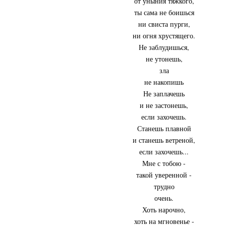
от уныния тяжкого,
ты сама не боишься
ни свиста пурги,
ни огня хрустящего.
Не заблудишься,
не утонешь,
зла
не накопишь
Не заплачешь
и не застонешь,
если захочешь.
Станешь плавной
и станешь ветреной,
если захочешь...
Мне с тобою -
такой уверенной -
трудно
очень.
Хоть нарочно,
хоть на мгновенье -