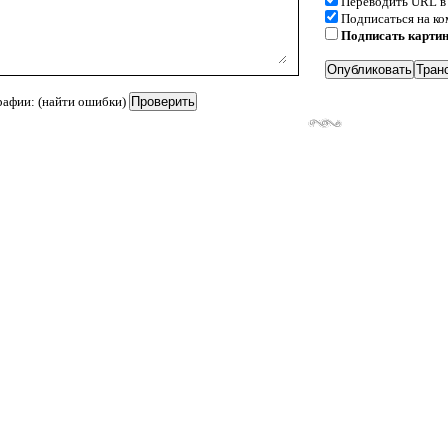
Переводить URL в
Подписаться на к
Подписать карти
рафии: (найти ошибки)