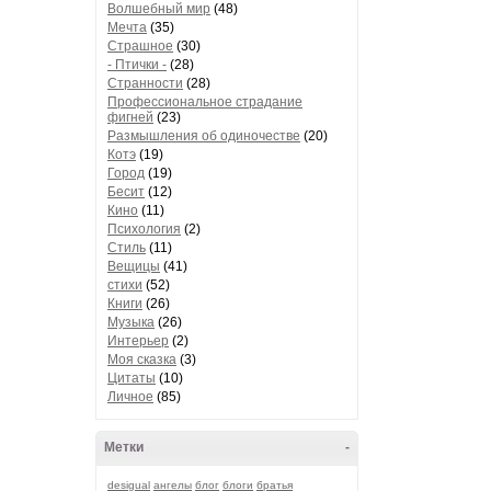
Волшебный мир
(48)
Мечта
(35)
Страшное
(30)
- Птички -
(28)
Странности
(28)
Профессиональное страдание
фигней
(23)
Размышления об одиночестве
(20)
Котэ
(19)
Город
(19)
Бесит
(12)
Кино
(11)
Психология
(2)
Стиль
(11)
Вещицы
(41)
стихи
(52)
Книги
(26)
Музыка
(26)
Интерьер
(2)
Моя сказка
(3)
Цитаты
(10)
Личное
(85)
Метки
-
desigual
ангелы
блог
блоги
братья