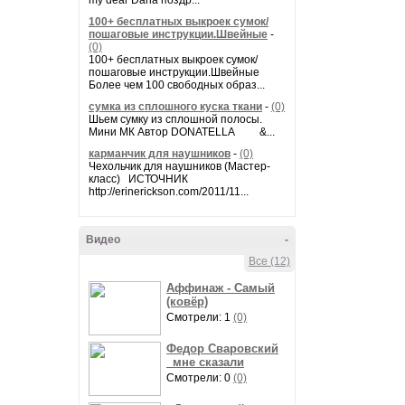
my dear Daria поздр...
100+ бесплатных выкроек сумок/
пошаговые инструкции.Швейные
-
(0)
100+ бесплатных выкроек сумок/
пошаговые инструкции.Швейные
Более чем 100 свободных образ...
сумка из сплошного куска ткани
-
(0)
Шьем сумку из сплошной полосы.
Мини МК Автор DONATELLA &...
карманчик для наушников
-
(0)
Чехольчик для наушников (Мастер-
класс) ИСТОЧНИК
http://erinerickson.com/2011/11...
Видео
-
Все (12)
Аффинаж - Самый
(ковёр)
Смотрели: 1
(0)
Федор Сваровский
_мне сказали
Смотрели: 0
(0)