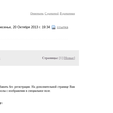
Ответить
С цитатой
В цитатник
есенье, 20 Октября 2013 г. 19:34
ссылка
»
Страницы:
[1] [
Новые
]
авить без регистрации. На дополнительной странице Вам
волы с изображения в специальное поле.
у: