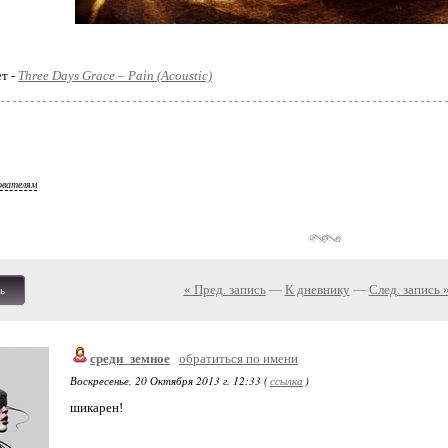
ет -
Three Days Grace – Pain (Acoustic)
ователям
« Пред. запись
—
К дневнику
—
След. запись 
ь
среди_земное
обратиться по имени
Воскресенье, 20 Октября 2013 г. 12:33 (
ссылка
)
шикарен!