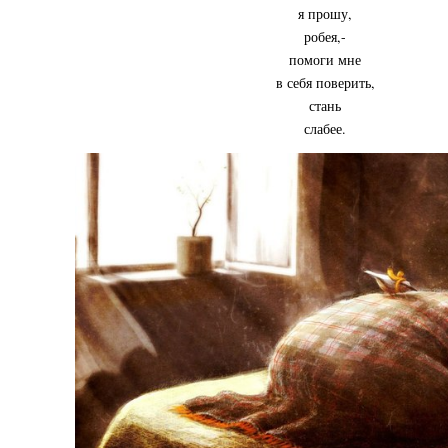
я прошу,
робея,-
помоги мне
в себя поверить,
стань
слабее.