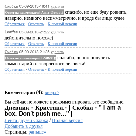
05-09-2013-18:41
удалить
Скобка
спасибо, но еще буду ровнять,
Ответ на комментарий Анна_Лотар
#
наверно. немного несимметрично. и вроде бы лицо худее
Обратиться
-
Ответить
-
К полной версии
05-09-2013-21:22
удалить
Leaffee
действительно похоже)
Обратиться
-
Ответить
-
К полной версии
05-09-2013-21:25
удалить
Скобка
спасибо, ценно получить
Ответ на комментарий Leaffee
#
комментарий от творческого человека!
Обратиться
-
Ответить
-
К полной версии
Комментарии (4):
вверх^
Вы сейчас не можете прокомментировать это сообщение.
Дневник - Кристина.- | Скобка - " I am a
box. Don't push me..." |
Лента друзей Скобка
/
Полная версия
Добавить в друзья
Страницы:
раньше»