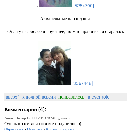
а
[525x700]
Акварельные карандаши.
Она тут взрослее и грустнее, но мне нравится. я старалась
[336x448]
вверх^
к полной версии
понравилось!
в evernote
Комментарии (4):
05-09-2013-18:40
удалить
Анна_Лотар
Очень красиво и похоже получилось))
Обратиться
-
Ответить
-
К полной версии