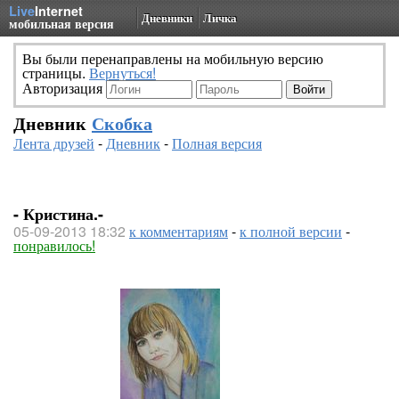
Live
Internet
Дневники
Личка
мобильная версия
Вы были перенаправлены на мобильную версию
страницы.
Вернуться!
Авторизация
Дневник
Скобка
Лента друзей
-
Дневник
-
Полная версия
- Кристина.-
05-09-2013 18:32
к комментариям
-
к полной версии
-
понравилось!