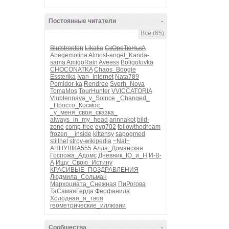
Постоянные читатели
-
Все (65)
Blutstropfen
Likalia
СкОроТюНькА
Abegemotina
Almost-angel_Kanda-
sama
AmigoRain
Aveess
Boligolovka
CHOCONATKA
Chaos_Boogie
Essterika
Ivan_Internet
Nata789
Pomidor-ka
Rendree
Sverh_Nova
TomaMos
TourHunter
VVICCATORIA
Vlublennaya_v_Solnce
_Changed_
_Просто_Космос_
_у_меня_своя_сказка_
always_in_my_head
annnakot
bild-
zone
comp-free
evg702
followthedream
frozen__inside
kittensy
sapogmed
stillhet
stroy-wikipedia
~Nat~
АННУШКА555
Алла_Доманская
Госпожа_Адомс
Дневник_Ю_и_Н
И-В-
А
Ищу_Свою_Истину
КРАСИВЫЕ_ПОЗДРАВЛЕНИЯ
Людмила_Сольман
Мархоциата_Снежная
ПиРогова
ТаСамаяГерда
Феофанила
Холодная_я_твоя
геометрические_иллюзии
Сообщества
-