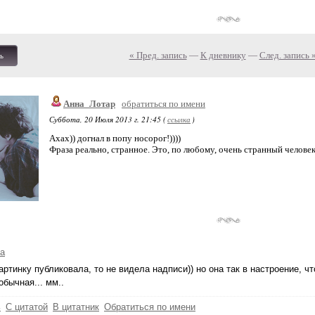
« Пред. запись
—
К дневнику
—
След. запись 
ь
Анна_Лотар
обратиться по имени
Суббота, 20 Июля 2013 г. 21:45 (
ссылка
)
Ахах)) догнал в попу носорог!))))
Фраза реально, странное. Это, по любому, очень странный человек
а
картинку публиковала, то не видела надписи)) но она так в настроение, ч
обычная... мм..
ь
С цитатой
В цитатник
Обратиться по имени