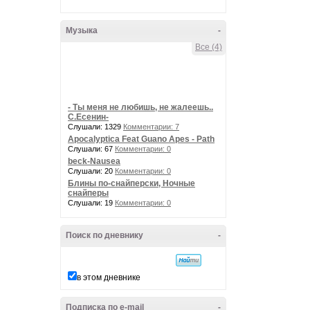
Музыка
-
Все (4)
- Ты меня не любишь, не жалеешь..
С.Есенин-
Слушали: 1329
Комментарии: 7
Apocalyptica Feat Guano Apes - Path
Слушали: 67
Комментарии: 0
beck-Nausea
Слушали: 20
Комментарии: 0
Блины по-снайперски, Ночные
снайперы
Слушали: 19
Комментарии: 0
Поиск по дневнику
-
в этом дневнике
Подписка по e-mail
-