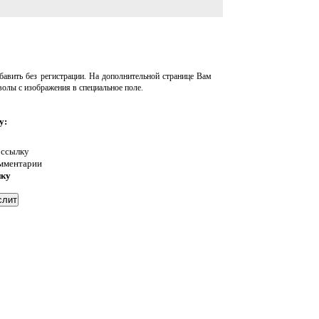
авить без регистрации. На дополнительной странице Вам
волы с изображения в специальное поле.
у:
 ссылку
омментарии
нку