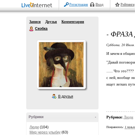
Регистрация
Вход
Рейтинги
Записи
Друзья
Комментарии
Скобка
- ФРАЗА
Суббота, 20 Июля 
И зачем я общаю
"Давай поговорим
....... Что это?
с ней, вообще н
ищет легких пут
В друзья
Рубрики
-
Рубрики:
Люди
Люди
(104)
Понравилось:
1 польз
Мир через улыбку
(63)