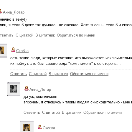
Анна_Лотар
онечно в тему!)
лин, я если б даже так думала - не сказала. Хотя знаешь, если б и сказа
тветить
С цитатой
В цитатник
Обратиться по имени
Скобка
есть такие люди, которые считают, что выражаются исключительно
их поймут. это был своего рода "комплимент" с ее стороны...
Ответить
С цитатой
В цитатник
Обратиться по имени
Анна_Лотар
да уж, комплимент.
впрочем, я отношусь к таким людям снисходительно - мне к
Ответить
С цитатой
В цитатник
Обратиться по имени
Скобка