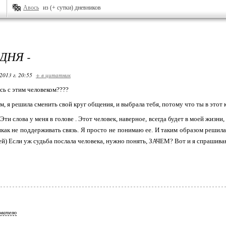
Авось
из (+ сутки) дневников
 ДНЯ -
2013 г. 20:55
+ в цитатник
сь с этим человеком????
, я решила сменить свой круг общения, и выбрала тебя, потому что ты в этот кру
??? Эти слова у меня в голове . Этот человек, наверное, всегда будет в моей жизн
икак не поддерживать связь. Я просто не понимаю ее. И таким образом решила
ей) Если уж судьба послала человека, нужно понять, ЗАЧЕМ? Вот и я спрашиваю.
ователю