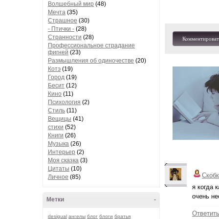
Волшебный мир
(48)
Мечта
(35)
Страшное
(30)
- Птички -
(28)
Странности
(28)
Комментироват
Профессиональное страдание
фигней
(23)
Размышления об одиночестве
(20)
Котэ
(19)
Город
(19)
Бесит
(12)
Кино
(11)
Психология
(2)
Стиль
(11)
Вещицы
(41)
стихи
(52)
Книги
(26)
Музыка
(26)
Интерьер
(2)
Моя сказка
(3)
Цитаты
(10)
Скобк
Личное
(85)
я когда 
очень не
Метки
-
Ответит
desigual
ангелы
блог
блоги
братья