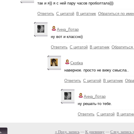
так и я)) я с ней пару часов проболтала)))
Ответить
С цитатой
В цитатник
Обратиться по име
Анна_Лотар
ну вот и классно)
Ответить
С цитатой
В цитатник
Обратиться
Скобка
наверное. просто не вижу смысла..
Ответить
С цитатой
В цитатник
Обра
Анна_Лотар
ну решать-то тебе.
Ответить
С цитатой
В цитатн
« Пред. запись
—
К дневнику
—
След. запись 
ь