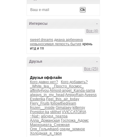
Интересы
-
Все (4)
sweet dreams
диана арбенина
невыносимая легкость бытия
хрень
итд и тп
Друзья
-
Все (25)
Друзья оффлайн
Кого давно нет?
Кого добавить?
_White_tea_
_Просто_Космос_
affinity4you
Almost-angel_Kanda-sama
always_in_my_head
AmigoRain
Aveess
Essterika
Feel_this_air_today
Fiery_Fruits
followthedream
frozen__inside
Gimalaev
kittensy
Pomidor-ka
stillhet
VVICCATORIA
~Nat~
абсурд_театра
Алла_Доманская
Госпожа_Адомс
Мархоциата_Снежная
Оля_Гольдфарб
среди_земное
Холодная_я_твоя