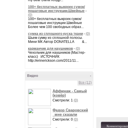
my dear Daria поздр...
100+ бесплатных выкроек сумок/
пошаговые инструкции.Швейные
-
(0)
100+ бесплатных выкроек сумок/
пошаговые инструкции.Швейные
Более чем 100 свободных образ...
сумка из сплошного куска ткани
-
(0)
Шьем сумку из сплошной полосы.
Мини МК Автор DONATELLA &...
карманчик для наушников
-
(0)
Чехольчик для наушников (Мастер-
класс) ИСТОЧНИК
http://erinerickson.com/2011/11...
Видео
-
Все (12)
Аффинаж - Самый
(ковёр)
Смотрели: 1
(0)
Федор Сваровский
_мне сказали
Смотрели: 0
(0)
Комментироват