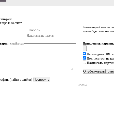
ентарий:
 пароль на сайте:
Комментарий можно доб
нужно будет ввести сим
Напоминание пароля
тария:
смайлики
Прикрепить картинк
Переводить URL в
Подписаться на к
Подписать карти
рафии: (найти ошибки)