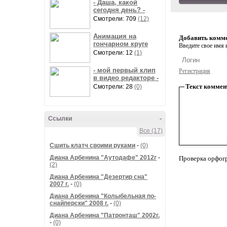
- Даша, какой
сегодня день? -
Смотрели: 709
(12)
Анимация на
Добавить комм
гончарном круге
Введите свое имя и
Смотрели: 12
(1)
- мой первый клип
Регистрация
в видео редакторе -
Текст коммен
Смотрели: 28
(0)
Ссылки
-
Все (17)
Сшить клатч своими руками
-
(0)
Диана Арбенина "Аутодафе" 2012г
-
Проверка орфог
(2)
Диана Арбенина "Дезертир сна"
2007 г.
-
(0)
Диана Арбенина "Колыбельная по-
снайперски" 2008 г.
-
(0)
Диана Арбенина "Патронташ" 2002г.
-
(0)