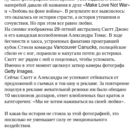
наперебой давали ей названия в духе «Make Love Not War»
и «Любовь на фоне войны». В результате все выяснилось:
это оказалась не история страсти, а история утешения и
сочувствия. Но при этом все равно любви.
На снимке изображены 29-летний австралиец Скотт Джонс
и его канадская возлюбленная Александра Томас. В ходе
бесчинств и хаоса, устроенных фанатами проигравшей
кубок Стэнли команды Vancouver Canucks, полицейские
сбили ее с ног, поранили и напугали почти до истерики.
Скотт лег рядом с ней и поцеловал, чтобы успокоить.
Именно в этот момент щелкнул затвор камеры фотографа
Getty Images.
Сейчас Скотт и Александра не успевают отбиваться от
предложений о съемках в ток-шоу и рекламе. За повторение
поцелуя в рекламе жевательной резинки им было обещано
10 миллионов долларов, ответ влюбленных был краток и
категоричен: «Мы не хотим наживаться на своей любви».
И какая бы история не стояла за этой фотографией, это
нисколько не уменьшает силу ее эмоционального
воздействия.