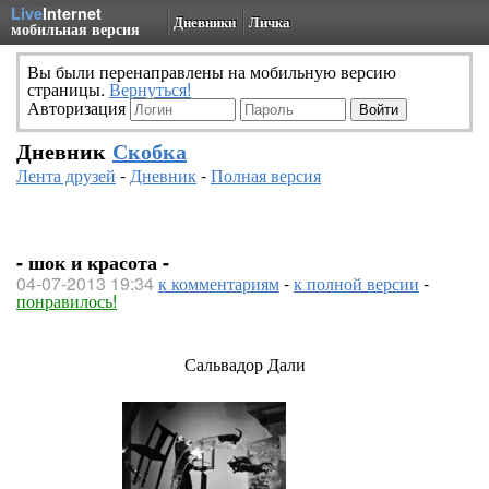
Live
Internet
Дневники
Личка
мобильная версия
Вы были перенаправлены на мобильную версию
страницы.
Вернуться!
Авторизация
Дневник
Скобка
Лента друзей
-
Дневник
-
Полная версия
- шок и красота -
04-07-2013 19:34
к комментариям
-
к полной версии
-
понравилось!
Сальвадор Дали