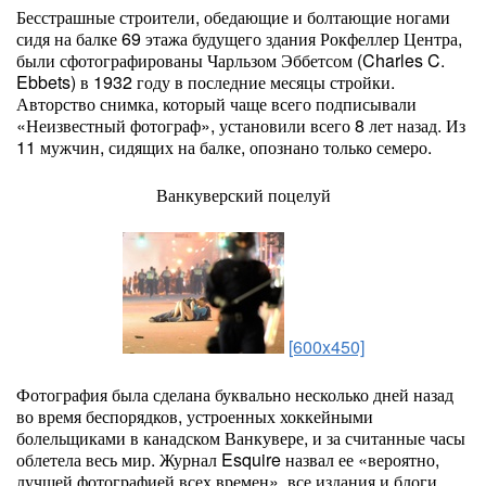
Бесстрашные строители, обедающие и болтающие ногами
сидя на балке 69 этажа будущего здания Рокфеллер Центра,
были сфотографированы Чарльзом Эббетсом (Charles C.
Ebbets) в 1932 году в последние месяцы стройки.
Авторство снимка, который чаще всего подписывали
«Неизвестный фотограф», установили всего 8 лет назад. Из
11 мужчин, сидящих на балке, опознано только семеро.
Ванкуверский поцелуй
[600x450]
Фотография была сделана буквально несколько дней назад
во время беспорядков, устроенных хоккейными
болельщиками в канадском Ванкувере, и за считанные часы
облетела весь мир. Журнал Esquire назвал ее «вероятно,
лучшей фотографией всех времен», все издания и блоги