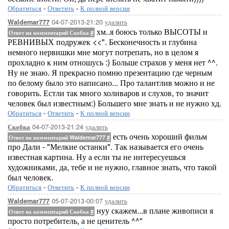
Обратиться
-
Ответить
-
К полной версии
04-07-2013-21:20
удалить
Waldemar777
хм..я боюсь только ВЫСОТЫ и
Ответ на комментарий Скобка
#
РЕВНИВЫХ подружек <<". Бесконечность и глубина
немного нервишки мне могут потрепать, но в целом я
прохладно к ним отношусь :) Больше страхов у меня нет ^^.
Ну не знаю. Я прекрасно помню презентацию где черным
по белому было это написано... Про талантлив можно и не
говорить. Естли так много холиваров и слухов, то значит
человек был известным:) Большего мне знать и не нужно хд.
Обратиться
-
Ответить
-
К полной версии
04-07-2013-21:24
удалить
Скобка
есть очень хороший фильм
Ответ на комментарий Waldemar777
#
про Дали - "Мелкие останки". Так называется его очень
известная картина. Ну а если ты не интересуешься
художниками, да, тебе и не нужно, главное знать, что такой
был человек.
Обратиться
-
Ответить
-
К полной версии
05-07-2013-00:07
удалить
Waldemar777
нуу скажем...в плане живописи я
Ответ на комментарий Скобка
#
просто потребитель, а не ценитель ^^"