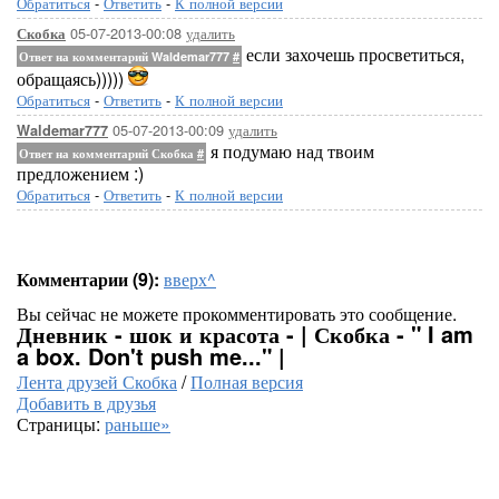
Обратиться
-
Ответить
-
К полной версии
05-07-2013-00:08
удалить
Скобка
если захочешь просветиться,
Ответ на комментарий Waldemar777
#
обращаясь)))))
Обратиться
-
Ответить
-
К полной версии
05-07-2013-00:09
удалить
Waldemar777
я подумаю над твоим
Ответ на комментарий Скобка
#
предложением :)
Обратиться
-
Ответить
-
К полной версии
Комментарии (9):
вверх^
Вы сейчас не можете прокомментировать это сообщение.
Дневник - шок и красота - | Скобка - " I am
a box. Don't push me..." |
Лента друзей Скобка
/
Полная версия
Добавить в друзья
Страницы:
раньше»