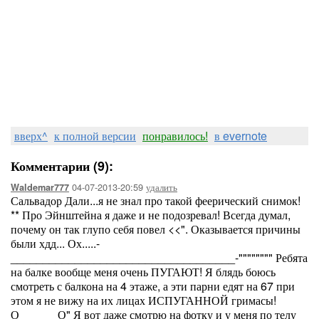
вверх^
к полной версии
понравилось!
в evernote
Комментарии (9):
04-07-2013-20:59
удалить
Waldemar777
Сальвадор Дали...я не знал про такой феерический снимок!
** Про Эйнштейна я даже и не подозревал! Всегда думал,
почему он так глупо себя повел <<". Оказывается причины
были хдд... Ох.....-
___________________________________-"""""""" Ребята
на балке вообще меня очень ПУГАЮТ! Я блядь боюсь
смотреть с балкона на 4 этаже, а эти парни едят на 67 при
этом я не вижу на их лицах ИСПУГАННОЙ гримасы!
О______О" Я вот даже смотрю на фотку и у меня по телу