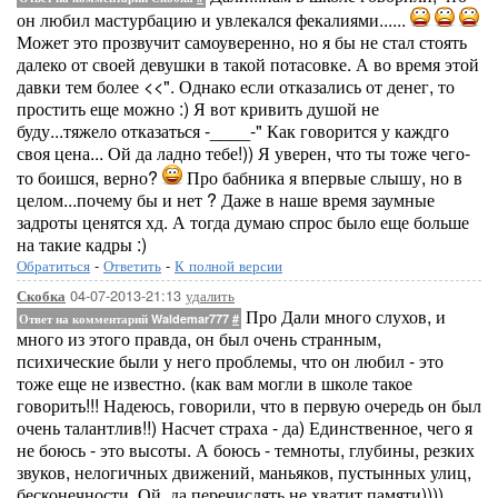
он любил мастурбацию и увлекался фекалиями......
Может это прозвучит самоуверенно, но я бы не стал стоять
далеко от своей девушки в такой потасовке. А во время этой
давки тем более <<". Однако если отказались от денег, то
простить еще можно :) Я вот кривить душой не
буду...тяжело отказаться -____-" Как говорится у каждго
своя цена... Ой да ладно тебе!)) Я уверен, что ты тоже чего-
то боишся, верно?
Про бабника я впервые слышу, но в
целом...почему бы и нет ? Даже в наше время заумные
задроты ценятся хд. А тогда думаю спрос было еще больше
на такие кадры :)
Обратиться
-
Ответить
-
К полной версии
04-07-2013-21:13
удалить
Скобка
Про Дали много слухов, и
Ответ на комментарий Waldemar777
#
много из этого правда, он был очень странным,
психические были у него проблемы, что он любил - это
тоже еще не известно. (как вам могли в школе такое
говорить!!! Надеюсь, говорили, что в первую очередь он был
очень талантлив!!) Насчет страха - да) Единственное, чего я
не боюсь - это высоты. А боюсь - темноты, глубины, резких
звуков, нелогичных движений, маньяков, пустынных улиц,
бесконечности. Ой, да перечислять не хватит памяти))))