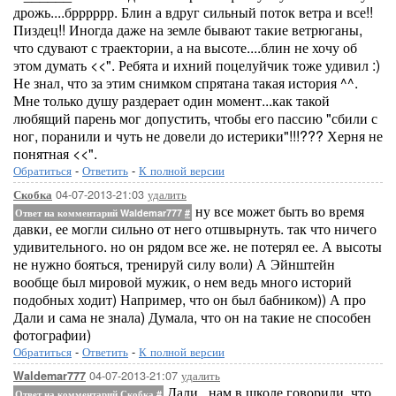
дрожь....брррррр. Блин а вдруг сильный поток ветра и все!!
Пиздец!! Иногда даже на земле бывают такие ветрюганы,
что сдувают с траектории, а на высоте....блин не хочу об
этом думать <<". Ребята и ихний поцелуйчик тоже удивил :)
Не знал, что за этим снимком спрятана такая история ^^.
Мне только душу раздерает один момент...как такой
любящий парень мог допустить, чтобы его пассию "сбили с
ног, поранили и чуть не довели до истерики"!!!??? Херня не
понятная <<".
Обратиться
-
Ответить
-
К полной версии
04-07-2013-21:03
удалить
Скобка
ну все может быть во время
Ответ на комментарий Waldemar777
#
давки, ее могли сильно от него отшвырнуть. так что ничего
удивительного. но он рядом все же. не потерял ее. А высоты
не нужно бояться, тренируй силу воли) А Эйнштейн
вообще был мировой мужик, о нем ведь много историй
подобных ходит) Например, что он был бабником)) А про
Дали и сама не знала) Думала, что он на такие не способен
фотографии)
Обратиться
-
Ответить
-
К полной версии
04-07-2013-21:07
удалить
Waldemar777
Дали...нам в школе говорили, что
Ответ на комментарий Скобка
#