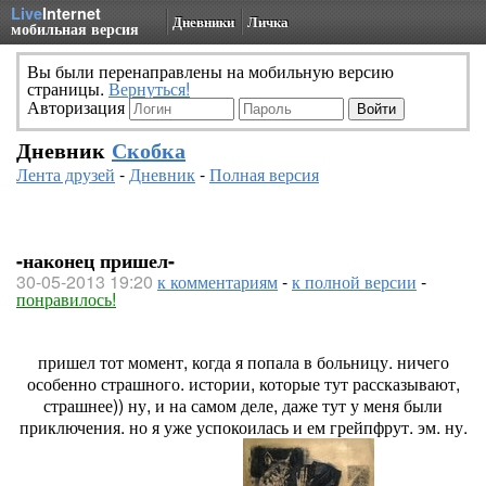
Live
Internet
Дневники
Личка
мобильная версия
Вы были перенаправлены на мобильную версию
страницы.
Вернуться!
Авторизация
Дневник
Скобка
Лента друзей
-
Дневник
-
Полная версия
-наконец пришел-
30-05-2013 19:20
к комментариям
-
к полной версии
-
понравилось!
пришел тот момент, когда я попала в больницу. ничего
особенно страшного. истории, которые тут рассказывают,
страшнее)) ну, и на самом деле, даже тут у меня были
приключения. но я уже успокоилась и ем грейпфрут. эм. ну.