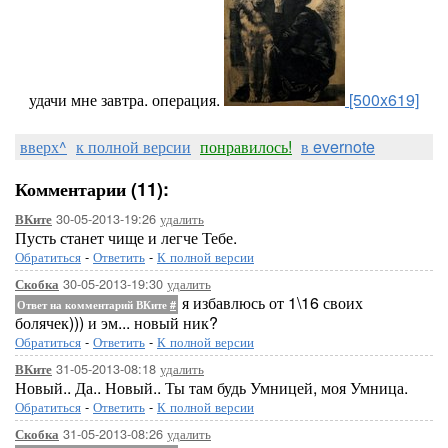
удачи мне завтра. операция.
[500x619]
вверх^
к полной версии
понравилось!
в evernote
Комментарии (11):
30-05-2013-19:26
удалить
ВКите
Пусть станет чище и легче Тебе.
Обратиться
-
Ответить
-
К полной версии
30-05-2013-19:30
удалить
Скобка
я избавлюсь от 1\16 своих
Ответ на комментарий ВКите
#
болячек))) и эм... новый ник?
Обратиться
-
Ответить
-
К полной версии
31-05-2013-08:18
удалить
ВКите
Новый.. Да.. Новый.. Ты там будь Умницей, моя Умница.
Обратиться
-
Ответить
-
К полной версии
31-05-2013-08:26
удалить
Скобка