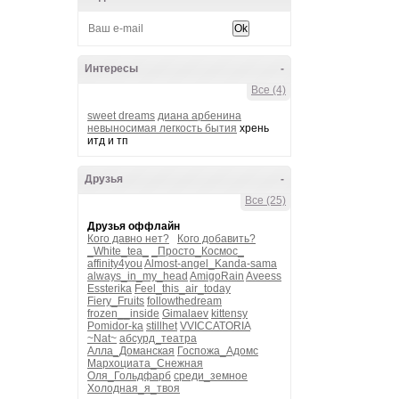
Интересы
-
Все (4)
sweet dreams
диана арбенина
невыносимая легкость бытия
хрень
итд и тп
Друзья
-
Все (25)
Друзья оффлайн
Кого давно нет?
Кого добавить?
_White_tea_
_Просто_Космос_
affinity4you
Almost-angel_Kanda-sama
always_in_my_head
AmigoRain
Aveess
Essterika
Feel_this_air_today
Fiery_Fruits
followthedream
frozen__inside
Gimalaev
kittensy
Pomidor-ka
stillhet
VVICCATORIA
~Nat~
абсурд_театра
Алла_Доманская
Госпожа_Адомс
Мархоциата_Снежная
Оля_Гольдфарб
среди_земное
Холодная_я_твоя