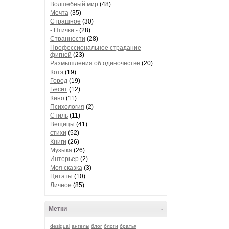
Волшебный мир
(48)
Мечта
(35)
Страшное
(30)
- Птички -
(28)
Странности
(28)
Профессиональное страдание
фигней
(23)
Размышления об одиночестве
(20)
Котэ
(19)
Город
(19)
Бесит
(12)
Кино
(11)
Психология
(2)
Стиль
(11)
Вещицы
(41)
стихи
(52)
Книги
(26)
Музыка
(26)
Интерьер
(2)
Моя сказка
(3)
Цитаты
(10)
Личное
(85)
Метки
-
desigual
ангелы
блог
блоги
братья