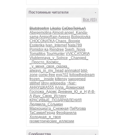
Постоянные читатели
-
Все (65)
Blutstropfen
Likalia
СкОроТюНькА
Abegemotina
Almost-angel_Kanda-
sama
AmigoRain
Aveess
Boligolovka
CHOCONATKA
Chaos_Boogie
Essterika
Ivan_Internet
Nata789
Pomidor-ka
Rendree
Sverh_Nova
TomaMos
TourHunter
VVICCATORIA
Vlublennaya_v_Solnce
_Changed_
_Просто_Космос_
_у_меня_своя_сказка_
always_in_my_head
annnakot
bild-
zone
comp-free
evg702
followthedream
frozen__inside
kittensy
sapogmed
stillhet
stroy-wikipedia
~Nat~
АННУШКА555
Алла_Доманская
Госпожа_Адомс
Дневник_Ю_и_Н
И-В-
А
Ищу_Свою_Истину
КРАСИВЫЕ_ПОЗДРАВЛЕНИЯ
Людмила_Сольман
Мархоциата_Снежная
ПиРогова
ТаСамаяГерда
Феофанила
Холодная_я_твоя
геометрические_иллюзии
Сообщества
-