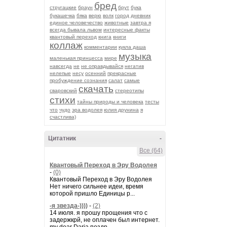
бред
стругацкие
браун
брут
бука
букашечка
бяка
верю
волк
город
дневник
единое человечество
животные
завтра я
всегда бывала львом
интересные факты
квантовый переход
книга
книги
коллаж
комментарии
кукла даша
музыка
маленькая принцесса
мире
навсегда
не
не оправдывайся
негатив
нелепые
несу
осенний
прекрасные
пробуждение сознания
салат
самые
скачать
сваровский
стереотипы
стихи
тайны природы и человека
тесты
что
чудо
эра водолея
юлия друнина
я
счастлива)
Цитатник
-
Все (64)
Квантовый Переход в Эру Водолея
-
(0)
Квантовый Переход в Эру Водолея
Нет ничего сильнее идеи, время
которой пришло Единицы р...
-я звезда-))))
-
(2)
14 июля. я прошу прощения что с
задержкрй, не оплачен был интернет.