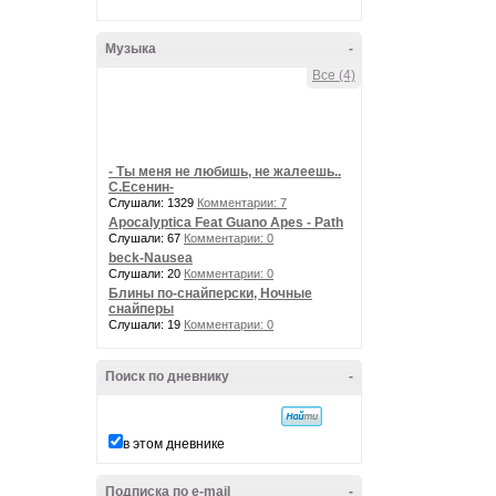
Музыка
-
Все (4)
- Ты меня не любишь, не жалеешь..
С.Есенин-
Слушали: 1329
Комментарии: 7
Apocalyptica Feat Guano Apes - Path
Слушали: 67
Комментарии: 0
beck-Nausea
Слушали: 20
Комментарии: 0
Блины по-снайперски, Ночные
снайперы
Слушали: 19
Комментарии: 0
Поиск по дневнику
-
в этом дневнике
Подписка по e-mail
-