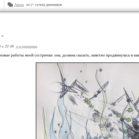
Авось
из (+ сутки) дневников
 -
 г. 21:30
+ в цитатник
новые работы моей сестрички. она, должна сказать, заметно продвинулась в ак