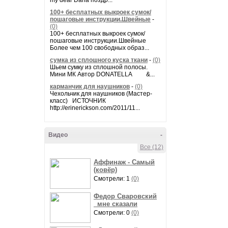
my dear Daria поздр...
100+ бесплатных выкроек сумок/
пошаговые инструкции.Швейные
-
(0)
100+ бесплатных выкроек сумок/
пошаговые инструкции.Швейные
Более чем 100 свободных образ...
сумка из сплошного куска ткани
-
(0)
Шьем сумку из сплошной полосы.
Мини МК Автор DONATELLA &...
карманчик для наушников
-
(0)
Чехольчик для наушников (Мастер-
класс) ИСТОЧНИК
http://erinerickson.com/2011/11...
Видео
-
Все (12)
Аффинаж - Самый
(ковёр)
Смотрели: 1
(0)
Федор Сваровский
_мне сказали
Смотрели: 0
(0)