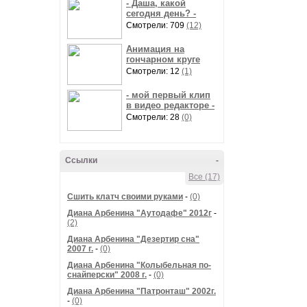
- Даша, какой
сегодня день? -
Смотрели: 709
(12)
Анимация на
гончарном круге
Смотрели: 12
(1)
- мой первый клип
в видео редакторе -
Смотрели: 28
(0)
Ссылки
-
Все (17)
Сшить клатч своими руками
-
(0)
Диана Арбенина "Аутодафе" 2012г
-
(2)
Диана Арбенина "Дезертир сна"
2007 г.
-
(0)
Диана Арбенина "Колыбельная по-
снайперски" 2008 г.
-
(0)
Диана Арбенина "Патронташ" 2002г.
-
(0)