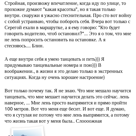
Стройная, произвожу впечатление, когда иду по улице, то
прохожие думают "какая красотка", но я такая только
внутри. снаружи я ужасно стеснительная. Про сто вот войну
с собой устраиваю, чтобы побороть себя. Вчера вот только с
Серегой ехали в маршрутке, а я ему говорю: "Кто будет
говорить водителю, чтоб остановил?"... Это я о том, что мне
не лень попросить остановить на остановке. А я
стесняюсь.... Блин.
А еще внутри себя я умею танцевать и петь))) Я
придумываю танцевальные номера и пою))) В
воображении., в жизни я это делаю только в экстренных
ситуациях. Когда ну очень хорошее настроение)
Вот только почему так. Я не знаю. Что мне мешало научится
танцевать, что мне мешает научится делать это сейчас. лень
наверное, ... Мне лень просто выпрямится и прямо пройти
100 метров. Вот что меня еще бесит. И вот еще. Я думаю,
что я сутулая не потому что мне лень выпрямится, а потому
что жизнь такая вот у меня была.. Слоооожная