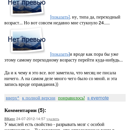
[показать]
. ну, типа да, переходный
возраст... Но вот совсем недавно мне стукнуло 24.....
[показать]
и вроде как пора бы уже
этому самому переходному возрасту перейти куда-нибудь...
Да и к чему я это все. вот заметила, что месяц не писала
ничего. А на самом деле много чего было со мной. и эта
запись вроде оправдания.))
вверх^
к полной версии
понравилось!
в evernote
Комментарии (5):
24-07-2012-14:57
удалить
ВКите
У мыслей есть свойство - разрывать мозг с особой
жестокостью... Ты говоришь, что определенные вещи в