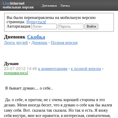
Live
Internet
Дневники
Личка
мобильная версия
Вы были перенаправлены на мобильную версию
страницы.
Вернуться!
Авторизация
Дневник
Скобка
Лента друзей
-
Дневник
-
Полная версия
Думаю
23-07-2012 14:46
к комментариям
-
к полной версии
-
понравилось!
Я бывает думаю.... о себе..
Да. о себе, и притом, не с очень хорошей стороны я это
делаю. Меня иногда бесит, что я думаю о себе как бы жалея
саму себя. Вот. сказала так сказала. Но так и есть. Я вижу
себя внутри, мне все нравится, я интересная, симпатичная,