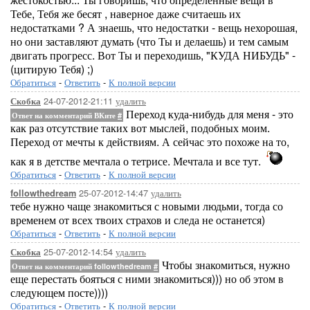
Тебе, Тебя же бесят , наверное даже считаешь их
недостатками ? А знаешь, что недостатки - вещь нехорошая,
но они заставляют думать (что Ты и делаешь) и тем самым
двигать прогресс. Вот Ты и переходишь, "КУДА НИБУДЬ" -
(цитирую Тебя) ;)
Обратиться
-
Ответить
-
К полной версии
24-07-2012-21:11
удалить
Скобка
Переход куда-нибудь для меня - это
Ответ на комментарий ВКите
#
как раз отсутствие таких вот мыслей, подобных моим.
Переход от мечты к действиям. А сейчас это похоже на то,
как я в детстве мечтала о тетрисе. Мечтала и все тут.
Обратиться
-
Ответить
-
К полной версии
25-07-2012-14:47
удалить
followthedream
тебе нужно чаще знакомиться с новыми людьми, тогда со
временем от всех твоих страхов и следа не останется)
Обратиться
-
Ответить
-
К полной версии
25-07-2012-14:54
удалить
Скобка
Чтобы знакомиться, нужно
Ответ на комментарий followthedream
#
еще перестать бояться с ними знакомиться))) но об этом в
следующем посте))))
Обратиться
-
Ответить
-
К полной версии