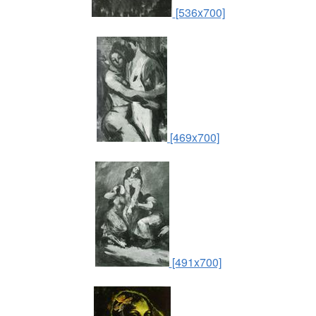
[536x700]
[469x700]
[491x700]