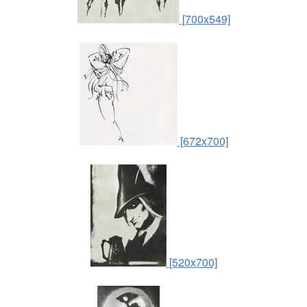
[700x549]
[672x700]
[520x700]