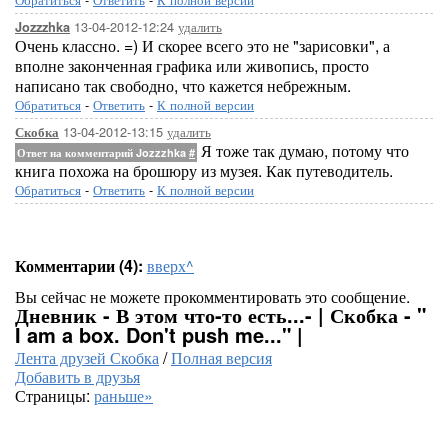
13-04-2012-12:24
удалить
Jozzzhka
Очень классно. =) И скорее всего это не "зарисовки", а
вполне законченная графика или живопись, просто
написано так свободно, что кажется небрежным.
Обратиться
-
Ответить
-
К полной версии
13-04-2012-13:15
удалить
Скобка
Я тоже так думаю, потому что
Ответ на комментарий Jozzzhka
#
книга похожа на брошюру из музея. Как путеводитель.
Обратиться
-
Ответить
-
К полной версии
Комментарии (4):
вверх^
Вы сейчас не можете прокомментировать это сообщение.
Дневник - В этом что-то есть...- | Скобка - "
I am a box. Don't push me..." |
Лента друзей Скобка
/
Полная версия
Добавить в друзья
Страницы:
раньше»