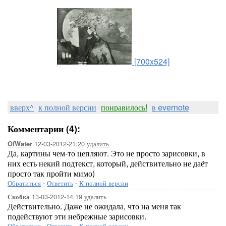
[700x524]
вверх^
к полной версии
понравилось!
в evernote
Комментарии (4):
12-03-2012-21:20
удалить
OfWater
Да, картины чем-то цепляют. Это не просто зарисовки, в
них есть некий подтекст, который, действительно не даёт
просто так пройти мимо)
Обратиться
-
Ответить
-
К полной версии
13-03-2012-14:19
удалить
Скобка
Действительно. Даже не ожидала, что на меня так
подействуют эти небрежные зарисовки.
Обратиться
-
Ответить
-
К полной версии