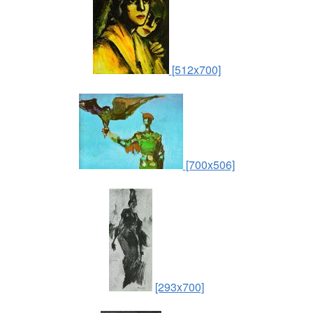
[512x700]
[700x506]
[293x700]