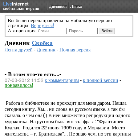
Live
Internet
Дневники
Личка
мобильная версия
Вы были перенаправлены на мобильную версию
страницы.
Вернуться!
Авторизация
Дневник
Скобка
Лента друзей
-
Дневник
-
Полная версия
- В этом что-то есть...-
07-03-2012 11:52
к комментариям
-
к полной версии
-
понравилось!
Работа в библиотеке не проходит для меня даром. Нашла
сегодня книгу. Хм... ни слова на русском языке. а так бы
сказала. о чем она))) В ней множество репродукций одного
художника. На русском была вот эта фраза: "
Франтишек
Кудлач.
Родился 22 июня 1909 году в Мордавии. Место
жительства – г. Братислава"... Не знаю чем, но эти картины