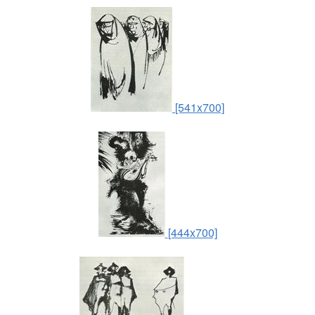
[541x700]
[444x700]