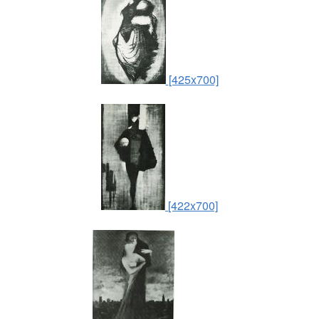
[425x700]
[422x700]