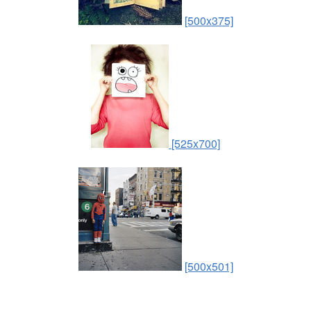
[500x375]
[525x700]
[500x501]