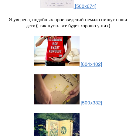
[500x674]
Я уверена, подобных произведений немало пишут наши
дети)) так пусть все будет хорошо у них)
[604x402]
[500x332]