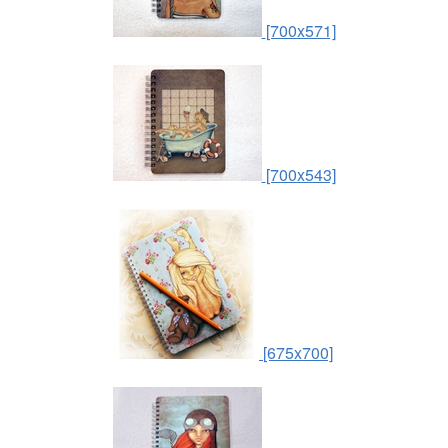
[700x571]
[700x543]
[675x700]