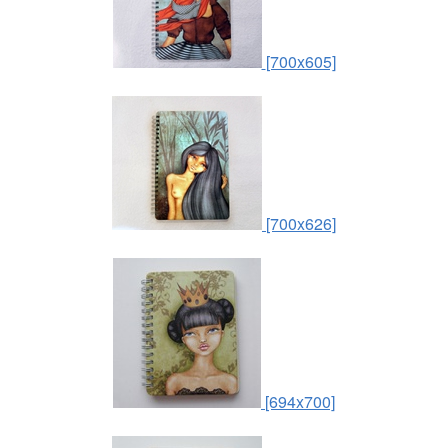
[700x605]
[700x626]
[694x700]