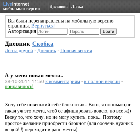
Live
Internet
Дневники
Личка
мобильная версия
Вы были перенаправлены на мобильную версию
страницы.
Вернуться!
Авторизация
Дневник
Скобка
Лента друзей
-
Дневник
-
Полная версия
А у меня новая мечта..
28-10-2011 11:50
к комментариям
-
к полной версии
-
понравилось!
Хочу себе новенький себе блокнотик.. Воот, я понимаю,не
такая уж это мечта, чтоб ее афишировать вовсю, но все ж))
Вижу то, что хочу, но не могу купить, пока... Поэтому
простое желание приобрести блокнот (для ооочень нужных
вещей!!!) переходит в ранг мечты)