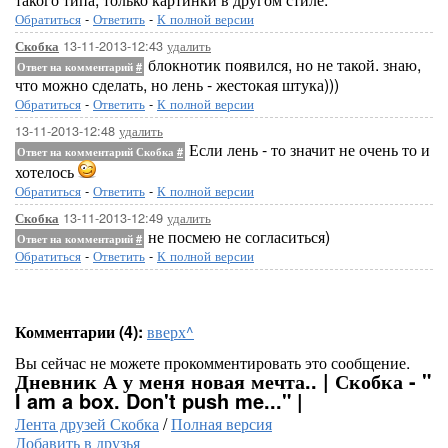
Обратиться
-
Ответить
-
К полной версии
13-11-2013-12:43
удалить
Скобка
блокнотик появился, но не такой. знаю,
Ответ на комментарий
#
что можно сделать, но лень - жестокая штука)))
Обратиться
-
Ответить
-
К полной версии
13-11-2013-12:48
удалить
Если лень - то значит не очень то и
Ответ на комментарий Скобка
#
хотелось
Обратиться
-
Ответить
-
К полной версии
13-11-2013-12:49
удалить
Скобка
не посмею не согласиться)
Ответ на комментарий
#
Обратиться
-
Ответить
-
К полной версии
Комментарии (4):
вверх^
Вы сейчас не можете прокомментировать это сообщение.
Дневник А у меня новая мечта.. | Скобка - "
I am a box. Don't push me..." |
Лента друзей Скобка
/
Полная версия
Добавить в друзья