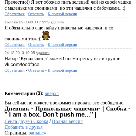
Прелестно)) Я вот обожаю пить зеленый чай из своей чашки
с маленькими слониками, но эти чашечки с бабочками...:)
Обратиться
-
Ответить
-
К полной версии
29-03-2011-15:59
удалить
Скобка
Я обязательно еще найду прикольные чашечки, и со
слониками тоже))
Обратиться
-
Ответить
-
К полной версии
24-12-2013-19:05
удалить
Набор "Купальщица" можетt посмотреть у нас в группе
vk.com/foodface
Обратиться
-
Ответить
-
К полной версии
Комментарии (3):
вверх^
Вы сейчас не можете прокомментировать это сообщение.
Дневник - Прикольные чашечки- | Скобка -
" I am a box. Don't push me..." |
Лента друзей Скобка
/
Полная версия
Добавить в друзья
Страницы:
раньше»