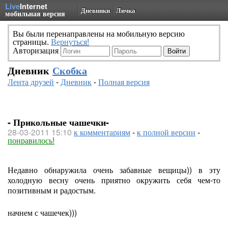
Live
Internet
Дневники
Личка
мобильная версия
Вы были перенаправлены на мобильную версию
страницы.
Вернуться!
Авторизация
Дневник
Скобка
Лента друзей
-
Дневник
-
Полная версия
- Прикольные чашечки-
28-03-2011 15:10
к комментариям
-
к полной версии
-
понравилось!
Недавно обнаружила очень забавные вещицы)) в эту
холодную весну очень приятно окружить себя чем-то
позитивным и радостым.
начнем с чашечек)))