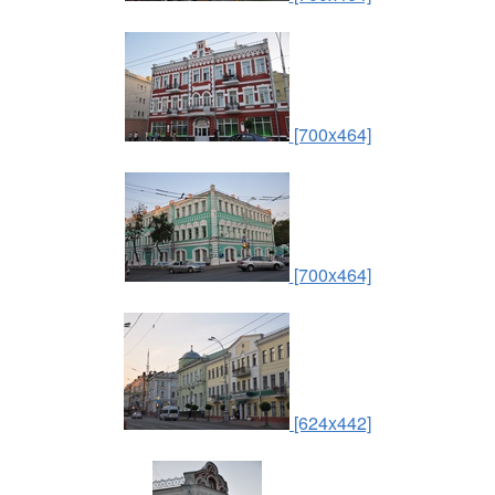
[700x464]
[700x464]
[624x442]