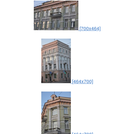
[700x464]
[464x700]