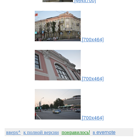
[464x700]
[700x464]
[700x464]
[700x464]
вверх^
к полной версии
понравилось!
в evernote