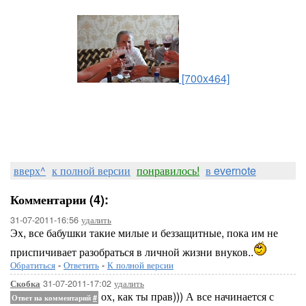
[700x464]
вверх^
к полной версии
понравилось!
в evernote
Комментарии (4):
31-07-2011-16:56
удалить
Эх, все бабушки такие милые и беззащитные, пока им не
приспичивает разобраться в личной жизни внуков..
Обратиться
-
Ответить
-
К полной версии
31-07-2011-17:02
удалить
Скобка
ох, как ты прав))) А все начинается с
Ответ на комментарий
#