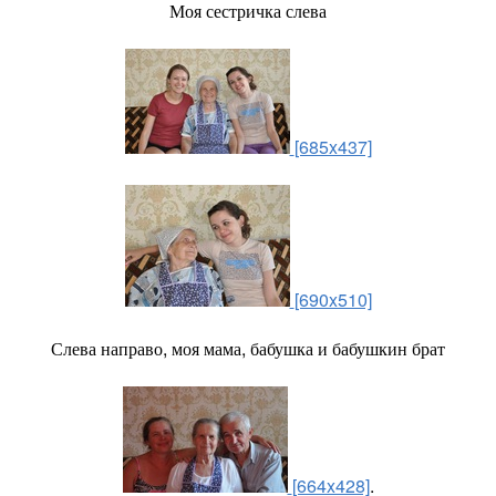
Моя сестричка слева
[685x437]
[690x510]
Слева направо, моя мама, бабушка и бабушкин брат
[664x428]
.