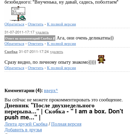
безобидного: "Внученька, ну давай, садись, поболтаем"
Обратиться
-
Ответить
-
К полной версии
31-07-2011-17:17
удалить
Ага, они очень деликатны))
Ответ на комментарий Скобка
#
Обратиться
-
Ответить
-
К полной версии
31-07-2011-17:24
удалить
Скобка
Сразу видно, по личному опыту знакомо)))))
Обратиться
-
Ответить
-
К полной версии
Комментарии (4):
вверх^
Вы сейчас не можете прокомментировать это сообщение.
Дневник "После двухнедельного
перерыва..." | Скобка - " I am a box. Don't
push me..." |
Лента друзей Скобка
/
Полная версия
Добавить в друзья