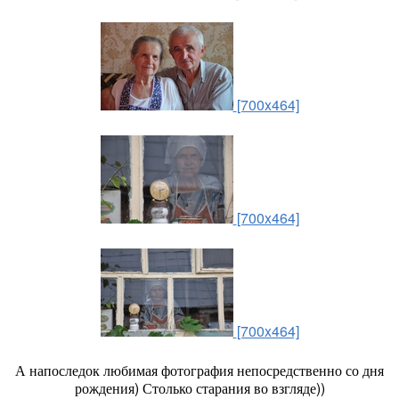
[700x464]
[700x464]
[700x464]
А напоследок любимая фотография непосредственно со дня
рождения) Столько старания во взгляде))