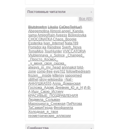
Постоянные читатели
-
Все (65)
Blutstropfen
Likalia
СкОроТюНькА
Abegemotina
Almost-angel_Kanda-
sama
AmigoRain
Aveess
Boligolovka
CHOCONATKA
Chaos_Boogie
Essterika
Ivan_Internet
Nata789
Pomidor-ka
Rendree
Sverh_Nova
TomaMos
TourHunter
VVICCATORIA
Vlublennaya_v_Solnce
_Changed_
_Просто_Космос_
_у_меня_своя_сказка_
always_in_my_head
annnakot
bild-
zone
comp-free
evg702
followthedream
frozen__inside
kittensy
sapogmed
stillhet
stroy-wikipedia
~Nat~
АННУШКА555
Алла_Доманская
Госпожа_Адомс
Дневник_Ю_и_Н
И-В-
А
Ищу_Свою_Истину
КРАСИВЫЕ_ПОЗДРАВЛЕНИЯ
Людмила_Сольман
Мархоциата_Снежная
ПиРогова
ТаСамаяГерда
Феофанила
Холодная_я_твоя
геометрические_иллюзии
Сообщества
-