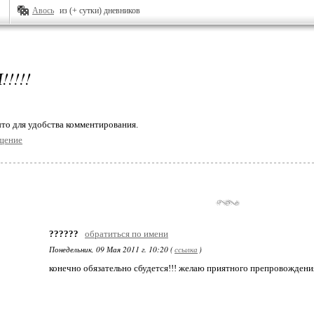
Авось
из (+ сутки) дневников
!!!!
то для удобства комментирования.
щение
??????
обратиться по имени
Понедельник, 09 Мая 2011 г. 10:20 (
ссылка
)
конечно обязательно сбудется!!! желаю приятного препровождени