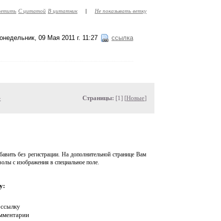
етить
С цитатой
В цитатник
|
Не показывать ветку
онедельник, 09 Мая 2011 г. 11:27
ссылка
»
Страницы:
[1] [
Новые
]
авить без регистрации. На дополнительной странице Вам
волы с изображения в специальное поле.
у:
 ссылку
омментарии