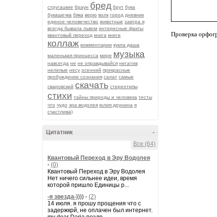
бред
стругацкие
браун
брут
бука
букашечка
бяка
верю
волк
город
дневник
единое человечество
животные
завтра я
всегда бывала львом
интересные факты
Проверка орфог
квантовый переход
книга
книги
коллаж
комментарии
кукла даша
музыка
маленькая принцесса
мире
навсегда
не
не оправдывайся
негатив
нелепые
несу
осенний
прекрасные
пробуждение сознания
салат
самые
скачать
сваровский
стереотипы
стихи
тайны природы и человека
тесты
что
чудо
эра водолея
юлия друнина
я
счастлива)
Цитатник
-
Все (64)
Квантовый Переход в Эру Водолея
-
(0)
Квантовый Переход в Эру Водолея
Нет ничего сильнее идеи, время
которой пришло Единицы р...
-я звезда-))))
-
(2)
14 июля. я прошу прощения что с
задержкрй, не оплачен был интернет.