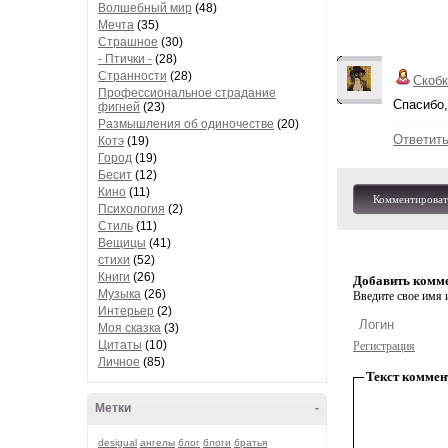
Волшебный мир
(48)
Мечта
(35)
Страшное
(30)
- Птички -
(28)
Странности
(28)
Скобк
Профессиональное страдание
Спасибо, 
фигней
(23)
Размышления об одиночестве
(20)
Ответит
Котэ
(19)
Город
(19)
Бесит
(12)
Кино
(11)
Комментироват
Психология
(2)
Стиль
(11)
Вещицы
(41)
стихи
(52)
Книги
(26)
Добавить комм
Музыка
(26)
Введите свое имя и
Интерьер
(2)
Моя сказка
(3)
Цитаты
(10)
Регистрация
Личное
(85)
Текст коммен
Метки
-
desigual
ангелы
блог
блоги
братья