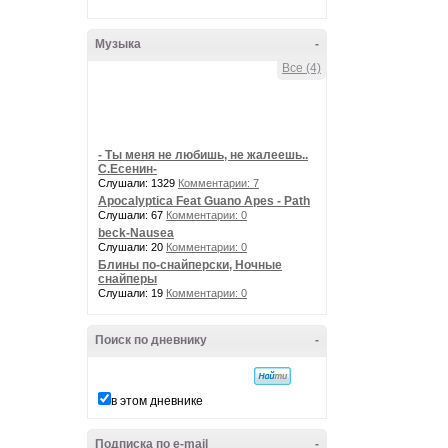
Музыка
-
Все (4)
- Ты меня не любишь, не жалеешь..
С.Есенин-
Слушали: 1329
Комментарии: 7
Apocalyptica Feat Guano Apes - Path
Слушали: 67
Комментарии: 0
beck-Nausea
Слушали: 20
Комментарии: 0
Блины по-снайперски, Ночные
снайперы
Слушали: 19
Комментарии: 0
Поиск по дневнику
-
в этом дневнике
Подписка по e-mail
-