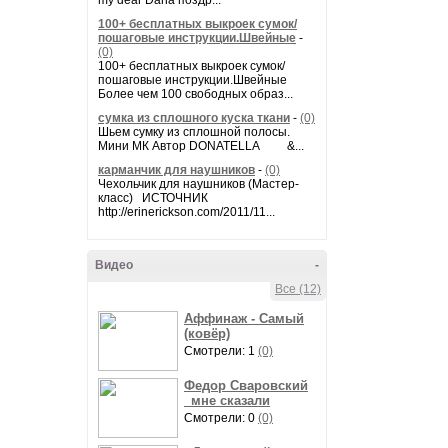
my dear Daria поздр...
100+ бесплатных выкроек сумок/
пошаговые инструкции.Швейные
-
(0)
100+ бесплатных выкроек сумок/
пошаговые инструкции.Швейные
Более чем 100 свободных образ...
сумка из сплошного куска ткани
-
(0)
Шьем сумку из сплошной полосы.
Мини МК Автор DONATELLA &...
карманчик для наушников
-
(0)
Чехольчик для наушников (Мастер-
класс) ИСТОЧНИК
http://erinerickson.com/2011/11...
Видео
-
Все (12)
Аффинаж - Самый
(ковёр)
Смотрели: 1
(0)
Федор Сваровский
_мне сказали
Смотрели: 0
(0)