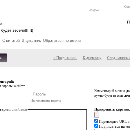
Отв
П
а
будет весело!!!!!))
ь
С цитатой
В цитатник
Обратиться по имени
« Пред. запись
—
К дневнику
—
След. запись 
ь
ентарий:
 пароль на сайте:
Комментарий можно доб
нужно будет ввести сим
Напоминание пароля
тария:
смайлики
Прикрепить картинк
Переводить URL в
Подписаться на к