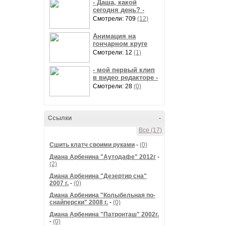
- Даша, какой
сегодня день? -
Смотрели: 709
(12)
Анимация на
гончарном круге
Смотрели: 12
(1)
- мой первый клип
в видео редакторе -
Смотрели: 28
(0)
Ссылки
-
Все (17)
Сшить клатч своими руками
-
(0)
Диана Арбенина "Аутодафе" 2012г
-
(2)
Диана Арбенина "Дезертир сна"
2007 г.
-
(0)
Диана Арбенина "Колыбельная по-
снайперски" 2008 г.
-
(0)
Диана Арбенина "Патронташ" 2002г.
-
(0)