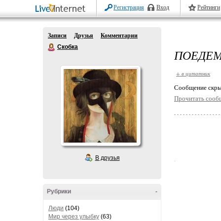
Регистрация
Вход
Рейтинги
Записи
Друзья
Комментарии
Скобка
ПОЕДЕМ!
+ в цитатник
Cообщение скры
Прочитать сооб
В друзья
Рубрики
-
Люди
(104)
Мир через улыбку
(63)