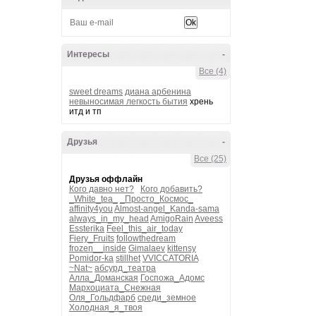
Интересы
-
Все (4)
sweet dreams
диана арбенина
невыносимая легкость бытия
хрень
итд и тп
Друзья
-
Все (25)
Друзья оффлайн
Кого давно нет?
Кого добавить?
_White_tea_
_Просто_Космос_
affinity4you
Almost-angel_Kanda-sama
always_in_my_head
AmigoRain
Aveess
Essterika
Feel_this_air_today
Fiery_Fruits
followthedream
frozen__inside
Gimalaev
kittensy
Pomidor-ka
stillhet
VVICCATORIA
~Nat~
абсурд_театра
Алла_Доманская
Госпожа_Адомс
Мархоциата_Снежная
Оля_Гольдфарб
среди_земное
Холодная_я_твоя