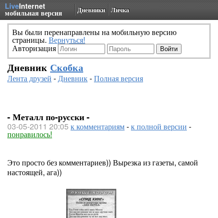
Live
Internet
Дневники
Личка
мобильная версия
Вы были перенаправлены на мобильную версию
страницы.
Вернуться!
Авторизация
Дневник
Скобка
Лента друзей
-
Дневник
-
Полная версия
- Металл по-русски -
03-05-2011 20:05
к комментариям
-
к полной версии
-
понравилось!
Это просто без комментариев)) Вырезка из газеты, самой
настоящей, ага))