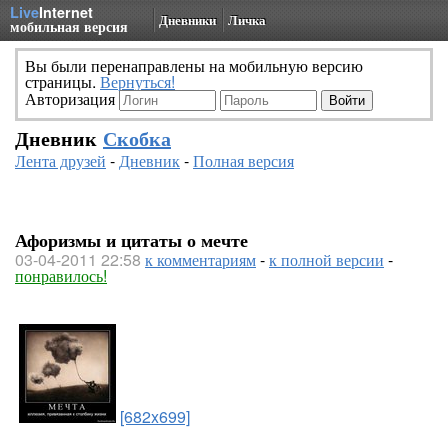
Live
Internet
Дневники
Личка
мобильная версия
Вы были перенаправлены на мобильную версию
страницы.
Вернуться!
Авторизация
Дневник
Скобка
Лента друзей
-
Дневник
-
Полная версия
Афоризмы и цитаты о мечте
03-04-2011 22:58
к комментариям
-
к полной версии
-
понравилось!
[682x699]