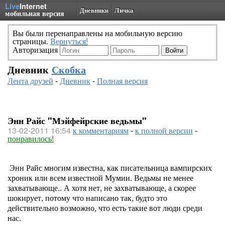
Live
Internet
Дневники
Личка
мобильная версия
Вы были перенаправлены на мобильную версию
страницы.
Вернуться!
Авторизация
Дневник
Скобка
Лента друзей
-
Дневник
-
Полная версия
Энн Райс "Мэйфейрские ведьмы"
13-02-2011 16:54
к комментариям
-
к полной версии
-
понравилось!
Энн Райс многим известна, как писательница вампирских
хроник или всем известной Мумии. Ведьмы не менее
захватывающе.. А хотя нет, не захватывающе, а скорее
шокирует, потому что написано так, будто это
действительно возможно, что есть такие вот люди среди
нас.